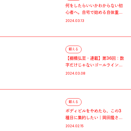
何をしたらいいかわからない初
心者へ。自宅で始める自体重ト
レ黄金種目4選
2024.03.13
鍛える
【棚橋弘至・連載】第36回：数
字だけじゃないゴールライン
を。体脂肪率は顔だちに現る
2024.03.08
鍛える
ボディビルをやめたら、この3
種目に集約したい｜岡田隆さん
のBig3
2024.02.15