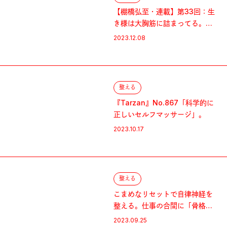
【棚橋弘至・連載】第33回：生
き様は大胸筋に詰まってる。迷
ったらベンチプレス！
2023.12.08
整える
『Tarzan』No.867「科学的に
正しいセルフマッサージ」。
2023.10.17
整える
こまめなリセットで自律神経を
整える。仕事の合間に「骨格コ
ンディショニング」4種目
2023.09.25