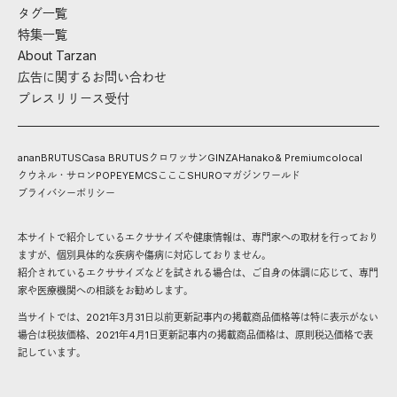
タグ一覧
特集一覧
About Tarzan
広告に関するお問い合わせ
プレスリリース受付
anan
BRUTUS
Casa BRUTUS
クロワッサン
GINZA
Hanako
& Premium
colocal
クウネル・サロン
POPEYE
MCS
こここ
SHURO
マガジンワールド
プライバシーポリシー
本サイトで紹介しているエクササイズや健康情報は、専門家への取材を行っており
ますが、個別具体的な疾病や傷病に対応しておりません。
紹介されているエクササイズなどを試される場合は、ご自身の体調に応じて、専門
家や医療機関への相談をお勧めします。
当サイトでは、2021年3月31日以前更新記事内の掲載商品価格等は特に表示がない
場合は税抜価格、2021年4月1日更新記事内の掲載商品価格は、原則税込価格で表
記しています。