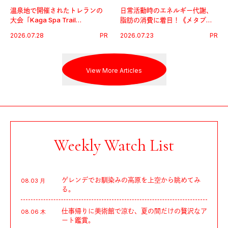
温泉地で開催されたトレランの
日常活動時のエネルギー代謝、
大会「Kaga Spa Trail
脂肪の消費に着目！《メタプラ
Endurance 100 by UTMB」。本
ス ウエスト》で始める体メンテ
2026.07.28
PR
2026.07.23
PR
戦を夢見るランナーたちの奮闘
習慣。
を追った。
View More Articles
Weekly Watch List
ゲレンデでお馴染みの高原を上空から眺めてみ
08.03 月
る。
仕事帰りに美術館で涼む、夏の間だけの贅沢なア
08.06 木
ート鑑賞。