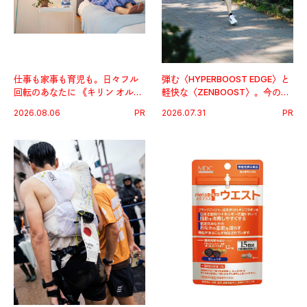
仕事も家事も育児も。日々フル
弾む〈HYPERBOOST EDGE〉と
回転のあなたに 《キリン オルニ
軽快な〈ZENBOOST〉。今の時
チンPRO》という新習慣。
代に寄り添うアディダスが打ち
2026.08.06
PR
2026.07.31
PR
出した新機軸。