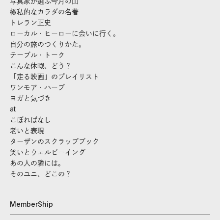
写真家が選ぶ今月の山
極私的なカラダの名著
トレラン正史
ローカル・ヒーローに会いに行く。
自分の旅のつくりかた。
テーブル・トーク
こんな休暇、どう？
「走る映画」のプレイリスト
ワンモア・ハーブ
ヨガと気づき
at
こぼればなし
老いと表現
ターザンのスクラップブック
笑いとウェルビーイング
あの人の隣には。
そのユニ、どこの？
MemberShip