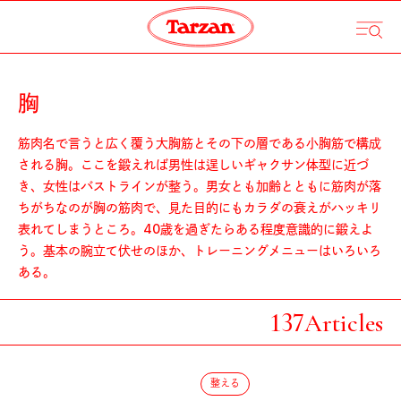
胸
筋肉名で言うと広く覆う大胸筋とその下の層である小胸筋で構成
される胸。ここを鍛えれば男性は逞しいギャクサン体型に近づ
き、女性はバストラインが整う。男女とも加齢とともに筋肉が落
ちがちなのが胸の筋肉で、見た目的にもカラダの衰えがハッキリ
表れてしまうところ。40歳を過ぎたらある程度意識的に鍛えよ
う。基本の腕立て伏せのほか、トレーニングメニューはいろいろ
ある。
137
Articles
整える