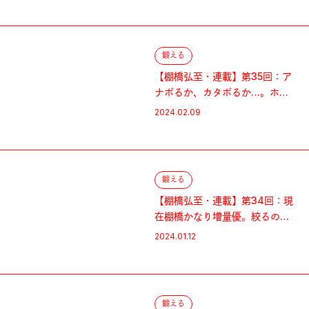
鍛える
【棚橋弘至・連載】第35回：ア
ナボるか、カタボるか…。ホル
モンを制する者は筋トレを制す
2024.02.09
鍛える
【棚橋弘至・連載】第34回：現
在棚橋かなり増量優。絞るの
で…猶予をください！
2024.01.12
鍛える