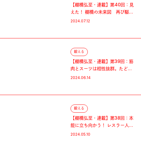
【棚橋弘至・連載】第40回：見
えた！ 棚橋の未来図 再び駆け
上がる頂点までの道
2024.07.12
鍛える
【棚橋弘至・連載】第39回：筋
肉とスーツは相性抜群。たどり
着いたファッション観
2024.06.14
鍛える
【棚橋弘至・連載】第38回：本
能に立ち向かう！ レスラー人生
をかけた戦いは今日も続く
2024.05.10