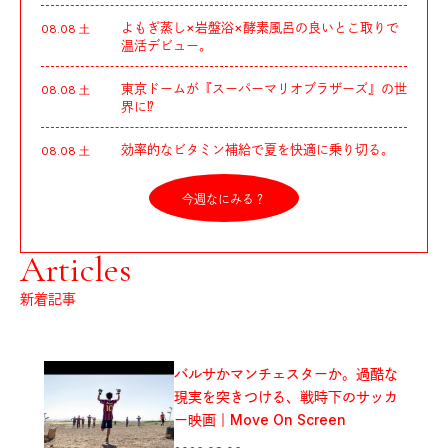
よもぎ蒸し×岩盤浴×酵素風呂の良いとこ取りで
08.08 土
温活デビュー。
東京ドームが『スーパーマリオブラザーズ』の世
08.08 土
界に⁉︎
効率的なビタミン補給で夏を快適に乗り切る。
08.08 土
今週なにみる？
Articles
新着記事
バルサかマンチェスターか。過酷な
現実を突きつける、戦時下のサッカ
ー映画｜Move On Screen