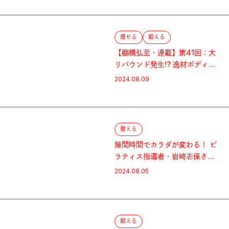
痩せる
鍛える
【棚橋弘至・連載】第41回：大
リバウンド発生!? 逸材ボディ、
復活の行方は......？
2024.08.09
整える
隙間時間でカラダが変わる！ ピ
ラティス指導者・岩崎志保さん
のワールド・グレイテスト・ス
2024.08.05
トレッチ
鍛える