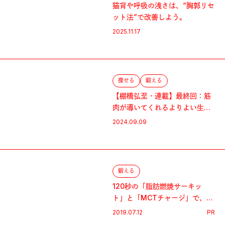
猫背や呼吸の浅さは、“胸郭リセ
ット法”で改善しよう。
2025.11.17
痩せる
鍛える
【棚橋弘至・連載】最終回：筋
肉が導いてくれるよりよい生き
方
2024.09.09
鍛える
120秒の「脂肪燃焼サーキッ
ト」と「MCTチャージ」で、夏
までに引き締まったカラダを作
2019.07.12
PR
る！