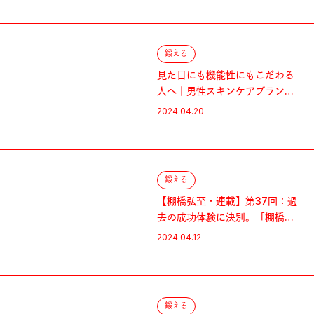
鍛える
見た目にも機能性にもこだわる
人へ｜男性スキンケアブランド
CEO・野口卓也さんのBig3
2024.04.20
鍛える
【棚橋弘至・連載】第37回：過
去の成功体験に決別。「棚橋弘
至改造計画」始動
2024.04.12
鍛える