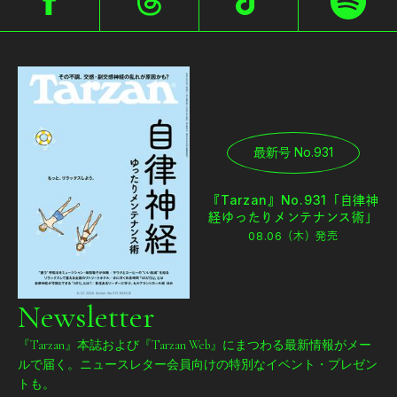
最新号 No.931
『Tarzan』No.931「自律神
経ゆったりメンテナンス術」
08.06（木）
発売
Newsletter
『Tarzan』本誌および『Tarzan Web』にまつわる最新情報がメー
ルで届く。ニュースレター会員向けの特別なイベント・プレゼン
トも。