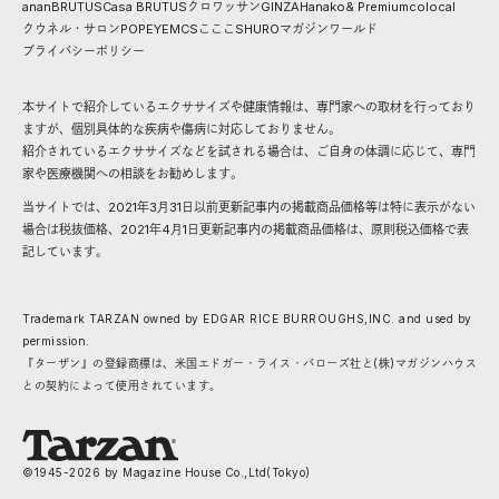
anan
BRUTUS
Casa BRUTUS
クロワッサン
GINZA
Hanako
& Premium
colocal
クウネル・サロン
POPEYE
MCS
こここ
SHURO
マガジンワールド
プライバシーポリシー
本サイトで紹介しているエクササイズや健康情報は、専門家への取材を行っており
ますが、個別具体的な疾病や傷病に対応しておりません。
紹介されているエクササイズなどを試される場合は、ご自身の体調に応じて、専門
家や医療機関への相談をお勧めします。
当サイトでは、2021年3月31日以前更新記事内の掲載商品価格等は特に表示がない
場合は税抜価格、2021年4月1日更新記事内の掲載商品価格は、原則税込価格で表
記しています。
Trademark TARZAN owned by EDGAR RICE BURROUGHS,INC. and used by
permission.
『ターザン』の登録商標は、米国エドガー・ライス・バローズ社と(株)マガジンハウス
との契約によって使用されています。
©1945-
2026
by Magazine House Co.,Ltd(Tokyo)