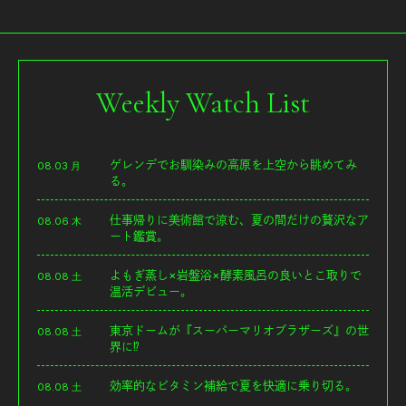
Weekly Watch List
ゲレンデでお馴染みの高原を上空から眺めてみ
08.03 月
る。
仕事帰りに美術館で涼む、夏の間だけの贅沢なア
08.06 木
ート鑑賞。
よもぎ蒸し×岩盤浴×酵素風呂の良いとこ取りで
08.08 土
温活デビュー。
東京ドームが『スーパーマリオブラザーズ』の世
08.08 土
界に⁉︎
効率的なビタミン補給で夏を快適に乗り切る。
08.08 土