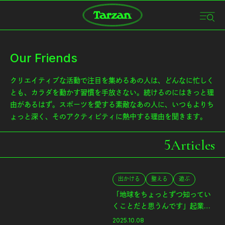
Our Friends
クリエイティブな活動で注目を集めるあの人は、どんなに忙しく
とも、カラダを動かす習慣を手放さない。続けるのにはきっと理
由があるはず。スポーツを愛する素敵なあの人に、いつもよりち
ょっと深く、そのアクティビティに熱中する理由を聞きます。
5
Articles
出かける
整える
遊ぶ
「地球をちょっとずつ知ってい
くことだと思うんです」起業
家・本間貴裕さんとSUP｜Our
2025.10.08