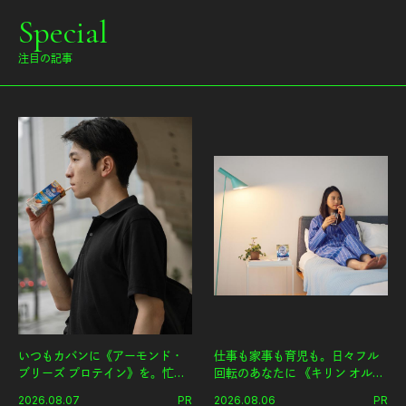
Special
注目の記事
いつもカバンに《アーモンド・
仕事も家事も育児も。日々フル
ブリーズ プロテイン》を。忙し
回転のあなたに 《キリン オルニ
い毎日の簡単コンディショニン
チンPRO》という新習慣。
2026.08.07
PR
2026.08.06
PR