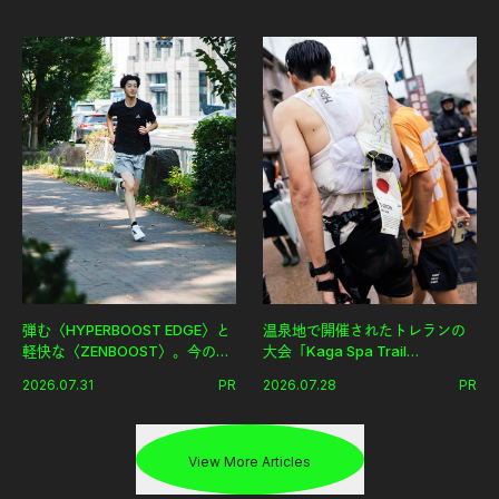
グ習慣。
弾む〈HYPERBOOST EDGE〉と
温泉地で開催されたトレランの
軽快な〈ZENBOOST〉。今の時
大会「Kaga Spa Trail
代に寄り添うアディダスが打ち
Endurance 100 by UTMB」。本
2026.07.31
PR
2026.07.28
PR
出した新機軸。
戦を夢見るランナーたちの奮闘
を追った。
View More Articles