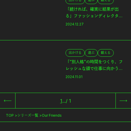
出かける
遊ぶ
鍛える
「続ければ、確実に結果が出
る」ファッションディレクタ
ー・金子恵治さんとシクロクロ
2024.12.27
ス｜Our Friends
出かける
遊ぶ
鍛える
「“別人格”の時間をつくり、フ
レッシュな頭で仕事に向かう」
設計者・中村圭佑さんとテニ
2024.11.01
ス。｜Our Friends
1
...
/
1
TOP
シリーズ一覧
Our Friends