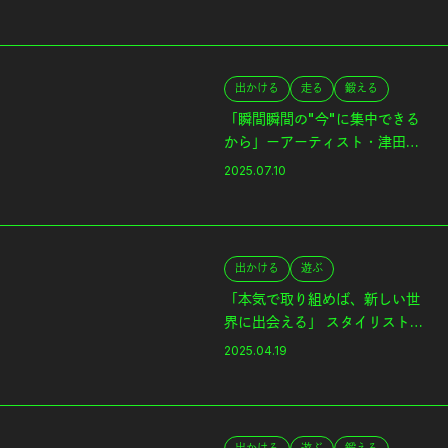
Friends
出かける
走る
鍛える
「瞬間瞬間の"今"に集中できる
から」ーアーティスト・津田道
子さんとトライアスロン｜Our
2025.07.10
Friends
出かける
遊ぶ
「本気で取り組めば、新しい世
界に出会える」 スタイリスト・
金子夏子さんとスキー｜Our
2025.04.19
Friends