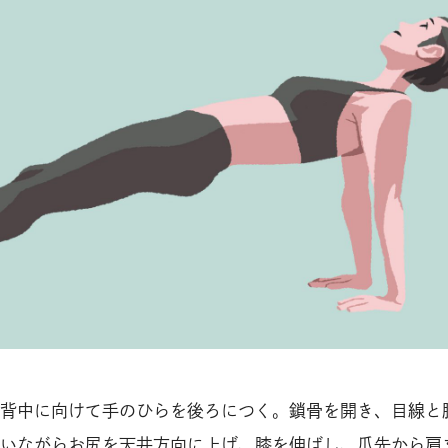
背中に向けて手のひらを後ろにつく。鎖骨を開き、目線と
いながらお尻を天井方向に上げ、膝を伸ばし、爪先から肩