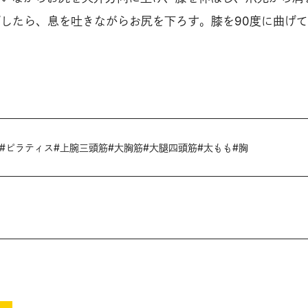
プしたら、息を吐きながらお尻を下ろす。膝を90度に曲げ
#
ピラティス
#
上腕三頭筋
#
大胸筋
#
大腿四頭筋
#
太もも
#
胸