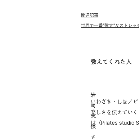
関連記事
世界で一番“偉大”なストレッ
教えてくれた人
岩
いわざき・しほ／ピ
﨑
楽しさを伝えていく
志
は〈Pilates studi
保
さ