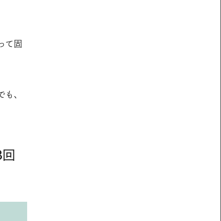
って固
。
でも、
3回