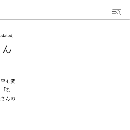
pdated）
さん
内容も変
、「な
保さんの