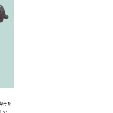
胸骨を
まで一