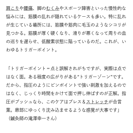
肩こり
や
腰痛
、脚の
むくみ
やスポーツ障害といった慢性的な
悩みには、筋膜の乱れが隠れているケースも多い。特に乱れ
が生じている場所には、筋膜や筋肉に毛玉のようなシコリが
見つかる。筋膜が厚く硬くなり、滑りが悪くなって周りの血
の巡りを遅らせ、低酸素状態に陥っているのだ。これが、い
わゆるトリガーポイント。
「トリガーポイント＝点と誤解されがちですが、実際は点で
はなく面。ある程度の広がりがある“トリガーゾーン”です。
だから、指圧のようにピンポイントで強い刺激を加えるので
はなく、じっくり時間をかけて面で押し伸ばすのが正解。指
圧がプッシュなら、このケアはプレス＆
ストレッチ
が合言
葉。患部にゆっくり沈み込ませるような感覚が大事です」
（鍼灸師の滝澤幸一さん）