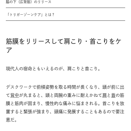
脇の下（広背筋）のリリース
「トリガーゾーンケア」とは？
筋膜をリリースして肩こり・首こりをケ
ア
現代人の宿命ともいえるのが、肩こりと首こり。
デスクワークで前傾姿勢を取る時間が長くなり、頭が前に出
て
背中
が丸まると、頭と両腕の重みに耐えかねて
肩
と
首
の筋
膜と筋肉が固まり、慢性的な痛みに悩まされる。首こりを放
置すると緊張が強まり、頭痛に発展することもあるので要注
意だ。