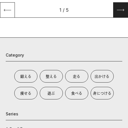
1
/
5
Category
鍛える
整える
走る
出かける
痩せる
遊ぶ
食べる
身につける
Series