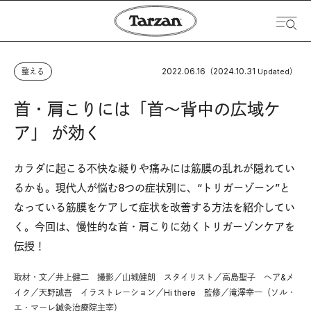
2022.06.16
2024.10.31
整える
（
Updated）
首・肩こりには「首〜背中の広域ケ
ア」 が効く
カラダに起こる不快な凝りや痛みには筋膜の乱れが隠れてい
るかも。現代人が悩む8つの症状別に、“トリガーゾーン”と
なっている筋膜をケアして症状を改善する方法を紹介してい
く。今回は、慢性的な首・肩こりに効くトリガーゾンケアを
伝授！
取材・文／井上健二 撮影／山城健朗 スタイリスト／高島聖子 ヘア&メ
イク／天野誠吾 イラストレーション／Hi there 監修／滝澤幸一（ソル・
エ・マーレ鍼灸治療院主宰）