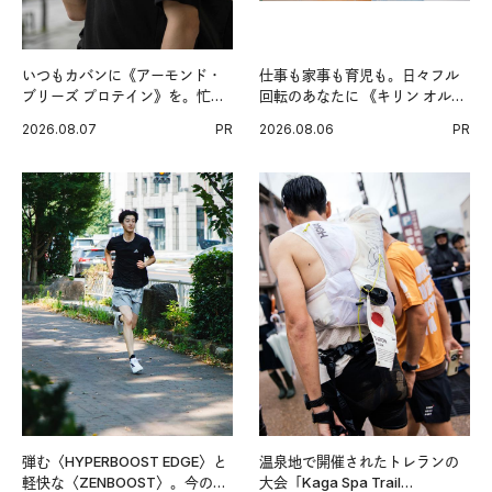
いつもカバンに《アーモンド・
仕事も家事も育児も。日々フル
ブリーズ プロテイン》を。忙し
回転のあなたに 《キリン オルニ
い毎日の簡単コンディショニン
チンPRO》という新習慣。
2026.08.07
PR
2026.08.06
PR
グ習慣。
弾む〈HYPERBOOST EDGE〉と
温泉地で開催されたトレランの
軽快な〈ZENBOOST〉。今の時
大会「Kaga Spa Trail