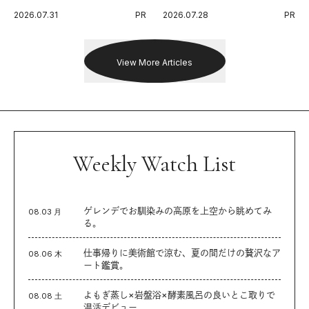
代に寄り添うアディダスが打ち
Endurance 100 by UTMB」。本
2026.07.31
PR
2026.07.28
PR
出した新機軸。
戦を夢見るランナーたちの奮闘
を追った。
View More Articles
Weekly Watch List
ゲレンデでお馴染みの高原を上空から眺めてみ
08.03 月
る。
仕事帰りに美術館で涼む、夏の間だけの贅沢なア
08.06 木
ート鑑賞。
よもぎ蒸し×岩盤浴×酵素風呂の良いとこ取りで
08.08 土
温活デビュー。