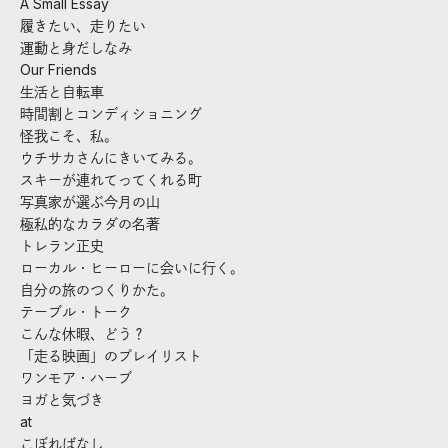
A Small Essay
履きたい、走りたい
運動と身だしなみ
Our Friends
生活と自転車
時間割とコンディショニング
怪我こそ、私。
ウチサカさんにきいてみる。
スキーが連れてってくれる町
写真家が選ぶ今月の山
極私的なカラダの名著
トレラン正史
ローカル・ヒーローに会いに行く。
自分の旅のつくりかた。
テーブル・トーク
こんな休暇、どう？
「走る映画」のプレイリスト
ワンモア・ハーブ
ヨガと気づき
at
こぼればなし