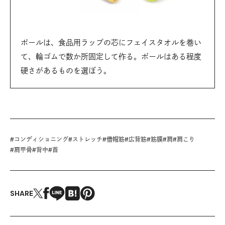
ポールは、食品用ラップの芯にフェイスタオルを巻い
て、輪ゴムで数か所固定して作る。ボールはある程度
硬さがあるものを選ぼう。
#
コンディショニング
#
ストレッチ
#
僧帽筋
#
広背筋
#
筋膜
#
肩
#
肩こり
#
肩甲骨
#
背中
#
首
SHARE