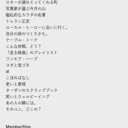
スキーが連れてってくれる町
写真家が選ぶ今月の山
極私的なカラダの名著
トレラン正史
ローカル・ヒーローに会いに行く。
自分の旅のつくりかた。
テーブル・トーク
こんな休暇、どう？
「走る映画」のプレイリスト
ワンモア・ハーブ
ヨガと気づき
at
こぼればなし
老いと表現
ターザンのスクラップブック
笑いとウェルビーイング
あの人の隣には。
そのユニ、どこの？
MemberShip