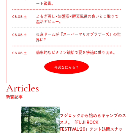
ート鑑賞。
よもぎ蒸し×岩盤浴×酵素風呂の良いとこ取りで
08.08 土
温活デビュー。
東京ドームが『スーパーマリオブラザーズ』の世
08.08 土
界に⁉︎
効率的なビタミン補給で夏を快適に乗り切る。
08.08 土
今週なにみる？
Articles
新着記事
フジロックから始めるキャンプのス
スメ。「FUJI ROCK
FESTIVAL’26」テント訪問スナッ