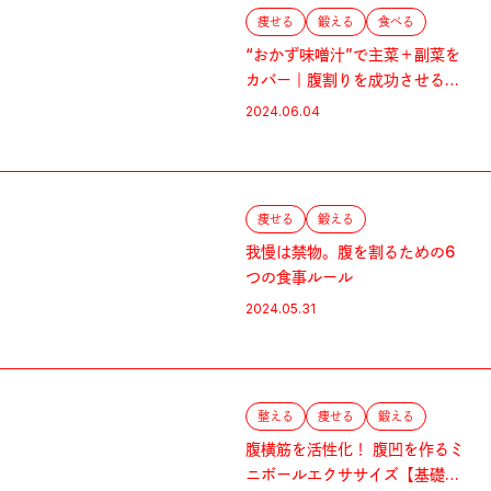
痩せる
鍛える
食べる
“おかず味噌汁”で主菜＋副菜を
カバー｜腹割りを成功させる食
事メソッド10
2024.06.04
痩せる
鍛える
我慢は禁物。腹を割るための6
つの食事ルール
2024.05.31
整える
痩せる
鍛える
腹横筋を活性化！ 腹凹を作るミ
ニボールエクササイズ【基礎