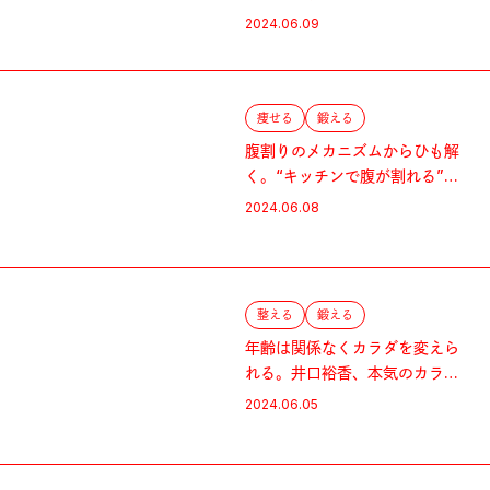
ド
2024.06.09
痩せる
鍛える
腹割りのメカニズムからひも解
く。“キッチンで腹が割れる”理
由
2024.06.08
整える
鍛える
年齢は関係なくカラダを変えら
れる。井口裕香、本気のカラダ
作りの舞台裏。
2024.06.05