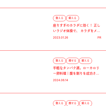
整える
鍛える
座りすぎのカラダに効く！ 正し
いラジオ体操で、 カラダをメン
テナンス
2023.01.26
PR
整える
痩せる
鍛える
手軽なタンパク源。ローカロリ
ー卵料理｜腹を割りを成功させ
る食事メソッド
2024.06.14
整える
痩せる
鍛える