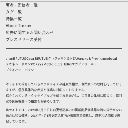
著者・監修者一覧
タグ一覧
特集一覧
About Tarzan
広告に関するお問い合わせ
プレスリリース受付
anan
BRUTUS
Casa BRUTUS
クロワッサン
GINZA
Hanako
& Premium
colocal
クウネル・サロン
POPEYE
MCS
こここ
SHURO
マガジンワールド
プライバシーポリシー
本サイトで紹介しているエクササイズや健康情報は、専門家への取材を行っており
ますが、個別具体的な疾病や傷病に対応しておりません。
紹介されているエクササイズなどを試される場合は、ご自身の体調に応じて、専門
家や医療機関への相談をお勧めします。
当サイトでは、2021年3月31日以前更新記事内の掲載商品価格等は特に表示がない
場合は税抜価格、2021年4月1日更新記事内の掲載商品価格は、原則税込価格で表
記しています。