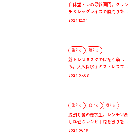
自体重トレの最終関門。クラン
チ＆レッグレイズで腹周りを絞
れ！
2024.12.04
整える
鍛える
筋トレはタスクではなく楽し
み。大久保桜子のストレスフリ
ーな体型維持法。
2024.07.03
整える
痩せる
鍛える
腹割り食の優等生。レンチン蒸
し料理のレシピ｜腹を割りを成
功させる食事メソッド
2024.06.16