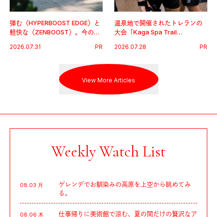
弾む〈HYPERBOOST EDGE〉と
温泉地で開催されたトレランの
軽快な〈ZENBOOST〉。今の時
大会「Kaga Spa Trail
代に寄り添うアディダスが打ち
Endurance 100 by UTMB」。本
2026.07.31
PR
2026.07.28
PR
出した新機軸。
戦を夢見るランナーたちの奮闘
を追った。
View More Articles
Weekly Watch List
ゲレンデでお馴染みの高原を上空から眺めてみ
08.03 月
る。
仕事帰りに美術館で涼む、夏の間だけの贅沢なア
08.06 木