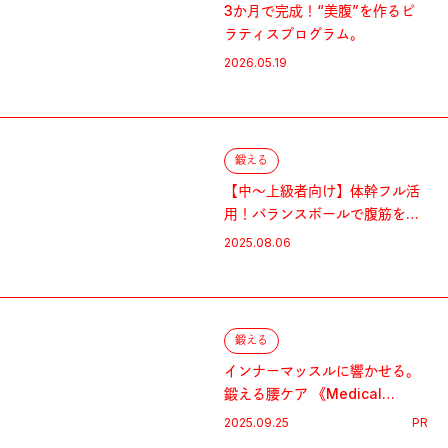
3か月で完成！“美腹”を作るピ
ラティスプログラム。
2026.05.19
鍛える
【中〜上級者向け】体幹フル活
用！バランスボールで腹筋を鍛
えよう。
2025.08.06
鍛える
インナーマッスルに響かせる。
鍛える腰ケア 《Medical
Core》 という選択。
2025.09.25
PR