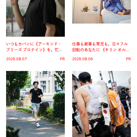
いつもカバンに《アーモンド・
仕事も家事も育児も。日々フル
ブリーズ プロテイン》を。忙し
回転のあなたに 《キリン オルニ
い毎日の簡単コンディショニン
チンPRO》という新習慣。
2026.08.07
PR
2026.08.06
PR
グ習慣。