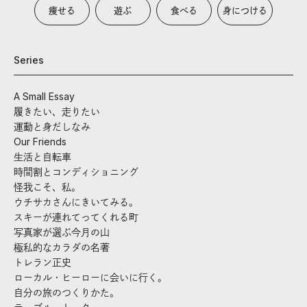
痩せる
遊ぶ
食べる
身につける
Series
A Small Essay
履きたい、走りたい
運動と身だしなみ
Our Friends
生活と自転車
時間割とコンディショニング
怪我こそ、私。
ウチサカさんにきいてみる。
スキーが連れてってくれる町
写真家が選ぶ今月の山
極私的なカラダの名著
トレラン正史
ローカル・ヒーローに会いに行く。
自分の旅のつくりかた。