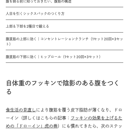
腹を割る前に知っておきたい、腹筋の構造
人目を引くシックスパックのつくり方
上部＆下部を2種目で鍛える
腹直筋の上部に効く｜コンセントレーションクランチ（1セット20回×3セッ
ト）
腹直筋の下部に効く｜ヒップロール（1セット20回×3セット）
自体重のフッキンで陰影のある腹をつく
る
食生活の見直し
により腹筋を覆う皮下脂肪が薄くなり、ドロ
ーイン（詳しくはこちらの記事：
フッキンの効果を上げるた
めの「ドローイン」虎の巻
）にも慣れてきたら、次のステッ