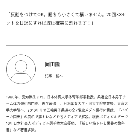
「反動をつけてOK。動きも小さくて構いません。20回×3セ
ットを日課にすれば腹は確実に割れます！」
岡田隆
記事一覧へ
1980年、愛知県生まれ。日本体育大学体育学部准教授。柔道全日本男子チ
ーム体力強化部門長、理学療法士。日本体育大学・同大学院卒業後、東京大
学大学院へ。2016年リオ五輪男子柔道の全7階級メダル獲得に貢献。「バズ
ーカ岡田」の異名で筋トレなどを各メディアで解説。現役ボディビルダーで
16年日本社会人ボディビル選手権大会優勝。『新しい筋トレと栄養の教科
書』など著書多数。