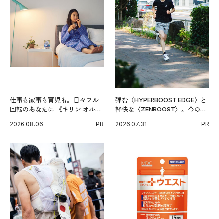
仕事も家事も育児も。日々フル
弾む〈HYPERBOOST EDGE〉と
回転のあなたに 《キリン オルニ
軽快な〈ZENBOOST〉。今の時
チンPRO》という新習慣。
代に寄り添うアディダスが打ち
2026.08.06
PR
2026.07.31
PR
出した新機軸。