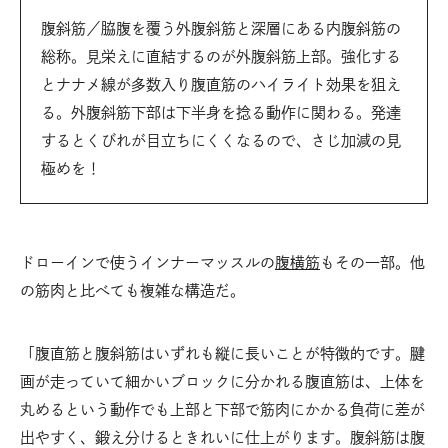
腹斜筋／脇腹を覆う外腹斜筋と深層にある内腹斜筋の
総称。見栄えに直結するのが外腹斜筋上部。強化する
とナナメ線が多数入り腹直筋のハイライト効果を狙え
る。外腹斜筋下部は下半身を捻る動作に関わる。発達
するとくびれが目立ちにくくなるので、さじ加減の見
極めを！
ドローインで使うインナーマッスルの
腹横筋
もその一部。他
の筋肉と比べても複雑な構造だ。
「腹直筋と腹斜筋はいずれも縦に長いことが特徴的です。腱
画が走っていて細かいブロックに分かれる腹直筋は、上体を
丸めるという動作でも上部と下部で筋肉にかかる負荷に差が
出やすく、鍛え分けるときれいに仕上がります。腹斜筋は腹