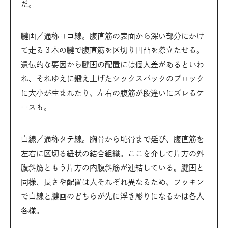
だ。
腱画／通称ヨコ線。腹直筋の表面から深い部分にかけ
て走る３本の腱で腹直筋を区切り凹凸を際立たせる。
遺伝的な要因から腱画の配置には個人差があるといわ
れ、それゆえに鍛え上げたシックスパックのブロック
に大小が生まれたり、左右の腹筋が段違いにズレるケ
ースも。
白線／通称タテ線。胸骨から恥骨まで延び、腹直筋を
左右に区切る紐状の結合組織。ここを介して片方の外
腹斜筋ともう片方の内腹斜筋が連結している。腱画と
同様、長さや配置は人それぞれ異なるため、フッキン
で白線と腱画のどちらが先に浮き彫りになるかは各人
各様。