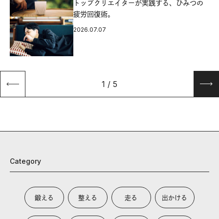
源
トップクリエイターが実践する、ひみつの
疲労回復術。
2026.07.07
1
/
5
Category
鍛える
整える
走る
出かける