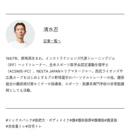
清水忍
記事一覧へ
1967年、群馬県生まれ。インストラクションズ代表トレーニングジム
〈IPF〉ヘッドトレーナー、全米スポーツ医学会認定運動生理学士
（ACSM/E-PC）、NESTA JAPANエリアマネージャー。西武ライオンズや
広島カープをはじめとするプロ野球選手のパーソナルトレーナーの他、健保
組合の糖尿病対策セミナーの指導者、スポーツ・医療系専門学校の非常勤講
師としても活動。
#
シックスパック
#
筋肥大・ボディメイク
#
腹
#
腹斜筋群
#
腹横筋
#
腹直筋
#
自体重トレ
#
自宅トレ