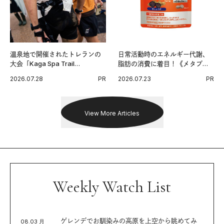
温泉地で開催されたトレランの
日常活動時のエネルギー代謝、
大会「Kaga Spa Trail
脂肪の消費に着目！《メタプラ
Endurance 100 by UTMB」。本
ス ウエスト》で始める体メンテ
2026.07.28
PR
2026.07.23
PR
戦を夢見るランナーたちの奮闘
習慣。
を追った。
View More Articles
Weekly Watch List
ゲレンデでお馴染みの高原を上空から眺めてみ
08.03 月