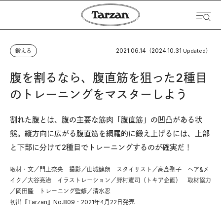
2021.06.14
2024.10.31
鍛える
（
Updated）
腹を割るなら、腹直筋を狙った2種目
のトレーニングをマスターしよう
割れた腹とは、腹の主要な筋肉「腹直筋」の凹凸がある状
態。縦方向に広がる腹直筋を網羅的に鍛え上げるには、上部
と下部に分けて2種目でトレーニングするのが確実だ！
取材・文／門上奈央 撮影／山城健朗 スタイリスト／高島聖子 ヘア&メ
イク／大谷亮治 イラストレーション／野村憲司（トキア企画） 取材協力
／岡田隆 トレーニング監修／清水忍
初出『Tarzan』No.809・2021年4月22日発売