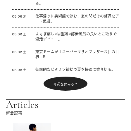
る。
仕事帰りに美術館で涼む、夏の間だけの贅沢なア
08.06 木
ート鑑賞。
よもぎ蒸し×岩盤浴×酵素風呂の良いとこ取りで
08.08 土
温活デビュー。
東京ドームが『スーパーマリオブラザーズ』の世
08.08 土
界に⁉︎
効率的なビタミン補給で夏を快適に乗り切る。
08.08 土
今週なにみる？
Articles
新着記事