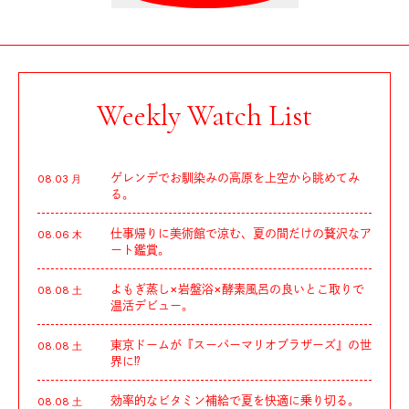
Weekly Watch List
ゲレンデでお馴染みの高原を上空から眺めてみ
08.03 月
る。
仕事帰りに美術館で涼む、夏の間だけの贅沢なア
08.06 木
ート鑑賞。
よもぎ蒸し×岩盤浴×酵素風呂の良いとこ取りで
08.08 土
温活デビュー。
東京ドームが『スーパーマリオブラザーズ』の世
08.08 土
界に⁉︎
効率的なビタミン補給で夏を快適に乗り切る。
08.08 土