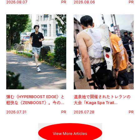
2026.08.07
PR
2026.08.06
PR
グ習慣。
弾む〈HYPERBOOST EDGE〉と
温泉地で開催されたトレランの
軽快な〈ZENBOOST〉。今の時
大会「Kaga Spa Trail
代に寄り添うアディダスが打ち
Endurance 100 by UTMB」。本
2026.07.31
PR
2026.07.28
PR
出した新機軸。
戦を夢見るランナーたちの奮闘
を追った。
View More Articles