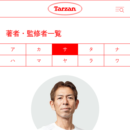
著者・監修者一覧
ア
カ
サ
タ
ナ
ハ
マ
ヤ
ラ
ワ