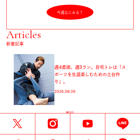
今週なにみる？
Articles
新着記事
週4柔術、週3ラン。自宅トレは「ス
バル
ポーツを生涯楽しむための土台作
現実
り」。
ー映画
2026.08.06
2026.