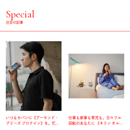
Special
注目の記事
いつもカバンに《アーモンド・
仕事も家事も育児も。日々フル
ブリーズ プロテイン》を。忙し
回転のあなたに 《キリン オルニ
い毎日の簡単コンディショニン
チンPRO》という新習慣。