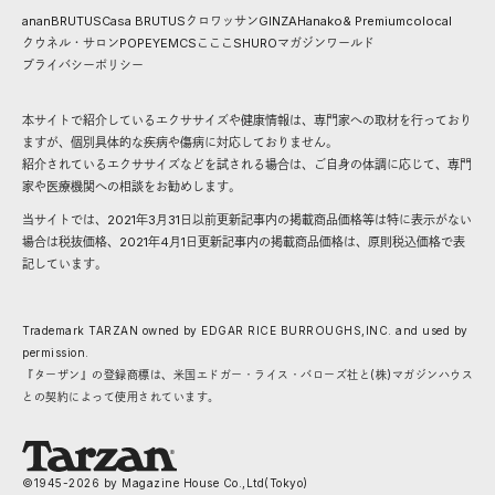
anan
BRUTUS
Casa BRUTUS
クロワッサン
GINZA
Hanako
& Premium
colocal
クウネル・サロン
POPEYE
MCS
こここ
SHURO
マガジンワールド
プライバシーポリシー
本サイトで紹介しているエクササイズや健康情報は、専門家への取材を行っており
ますが、個別具体的な疾病や傷病に対応しておりません。
紹介されているエクササイズなどを試される場合は、ご自身の体調に応じて、専門
家や医療機関への相談をお勧めします。
当サイトでは、2021年3月31日以前更新記事内の掲載商品価格等は特に表示がない
場合は税抜価格、2021年4月1日更新記事内の掲載商品価格は、原則税込価格で表
記しています。
Trademark TARZAN owned by EDGAR RICE BURROUGHS,INC. and used by
permission.
『ターザン』の登録商標は、米国エドガー・ライス・バローズ社と(株)マガジンハウス
との契約によって使用されています。
©1945-
2026
by Magazine House Co.,Ltd(Tokyo)