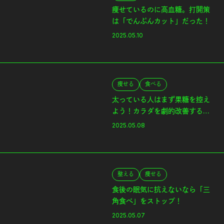
痩せているのに高血糖。打開策
は「でんぷんカット」だった！
2025.05.10
痩せる
食べる
太っている人はまず果糖を控え
よう！カラダを劇的改善するた
めの血糖コントロール術。
2025.05.08
整える
痩せる
食後の眠気に抗えないなら「三
角食べ」をストップ！
2025.05.07