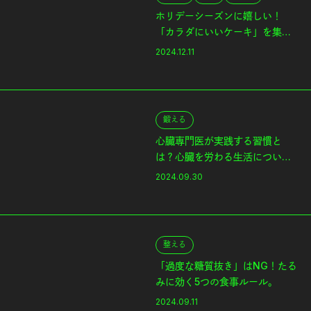
ホリデーシーズンに嬉しい！
「カラダにいいケーキ」を集め
ました。
2024.12.11
鍛える
心臓専門医が実践する習慣と
は？心臓を労わる生活について
聞く。
2024.09.30
整える
「過度な糖質抜き」はNG！たる
みに効く5つの食事ルール。
2024.09.11