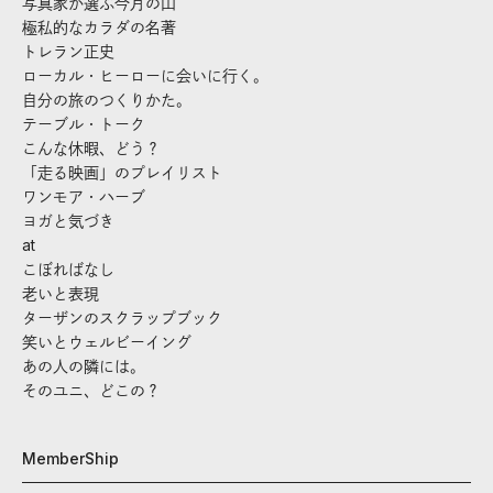
写真家が選ぶ今月の山
極私的なカラダの名著
トレラン正史
ローカル・ヒーローに会いに行く。
自分の旅のつくりかた。
テーブル・トーク
こんな休暇、どう？
「走る映画」のプレイリスト
ワンモア・ハーブ
ヨガと気づき
at
こぼればなし
老いと表現
ターザンのスクラップブック
笑いとウェルビーイング
あの人の隣には。
そのユニ、どこの？
MemberShip