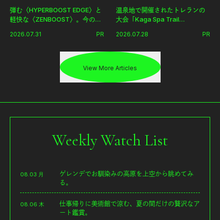
弾む〈HYPERBOOST EDGE〉と
温泉地で開催されたトレランの
軽快な〈ZENBOOST〉。今の時
大会「Kaga Spa Trail
代に寄り添うアディダスが打ち
Endurance 100 by UTMB」。本
2026.07.31
PR
2026.07.28
PR
出した新機軸。
戦を夢見るランナーたちの奮闘
を追った。
View More Articles
Weekly Watch List
ゲレンデでお馴染みの高原を上空から眺めてみ
08.03 月
る。
仕事帰りに美術館で涼む、夏の間だけの贅沢なア
08.06 木
ート鑑賞。