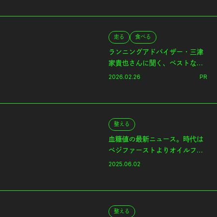
走る
食べる
ランニングアドバイザー・三津
家貴也さんに聞く、ベストな走
りを引き出す《パラチノース
2026.02.26
PR
®︎》の活用術とは？
整える
血糖値の最新ニュース。時代は
ベジファーストよりオイルファ
ーストだ！
2025.06.02
整える