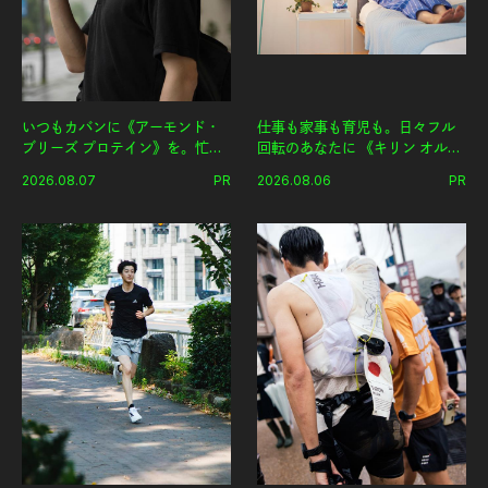
いつもカバンに《アーモンド・
仕事も家事も育児も。日々フル
ブリーズ プロテイン》を。忙し
回転のあなたに 《キリン オルニ
い毎日の簡単コンディショニン
チンPRO》という新習慣。
2026.08.07
PR
2026.08.06
PR
グ習慣。