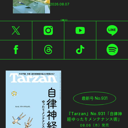
2026.08.07
最新号 No.931
『Tarzan』No.931「自律神
経ゆったりメンテナンス術」
08.06（木）
発売