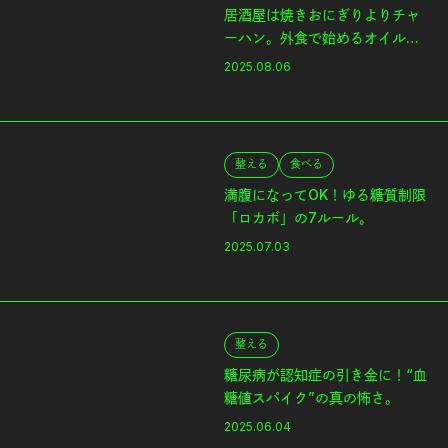
居酒屋は焼きおにぎりよりチャ
ーハン。外食で始めるオイルフ
ァースト。
2025.08.06
整える
食べる
満腹になってOK！ゆる糖質制限
「ロカボ」の7ルール。
2025.07.03
整える
糖尿病が認知症の引き金に！“血
糖値スパイク”の真の怖さ。
2025.06.04