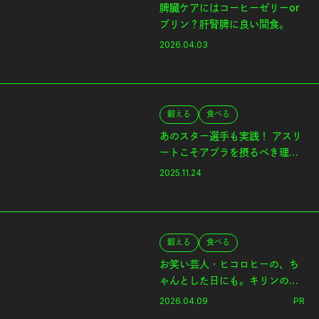
脾臓ケアにはコーヒーゼリーor
プリン？肝腎脾に良い間食。
2026.04.03
鍛える
食べる
あのスター選手も実践！ アスリ
ートこそアブラを摂るべき理
由。
2025.11.24
鍛える
食べる
お笑い芸人・ヒコロヒーの、ち
ゃんとした日にも。キリンの
《一番搾り 糖質0》。
2026.04.09
PR