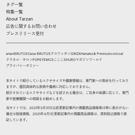
タグ一覧
特集一覧
About Tarzan
広告に関するお問い合わせ
プレスリリース受付
anan
BRUTUS
Casa BRUTUS
クロワッサン
GINZA
Hanako
& Premium
colocal
クウネル・サロン
POPEYE
MCS
こここ
SHURO
マガジンワールド
プライバシーポリシー
本サイトで紹介しているエクササイズや健康情報は、専門家への取材を行っており
ますが、個別具体的な疾病や傷病に対応しておりません。
紹介されているエクササイズなどを試される場合は、ご自身の体調に応じて、専門
家や医療機関への相談をお勧めします。
当サイトでは、2021年3月31日以前更新記事内の掲載商品価格等は特に表示がない
場合は税抜価格、2021年4月1日更新記事内の掲載商品価格は、原則税込価格で表
記しています。