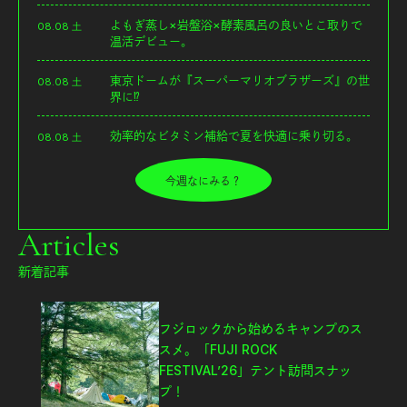
よもぎ蒸し×岩盤浴×酵素風呂の良いとこ取りで
08.08 土
温活デビュー。
東京ドームが『スーパーマリオブラザーズ』の世
08.08 土
界に⁉︎
効率的なビタミン補給で夏を快適に乗り切る。
08.08 土
今週なにみる？
Articles
新着記事
フジロックから始めるキャンプのス
スメ。「FUJI ROCK
FESTIVAL’26」テント訪問スナッ
プ！