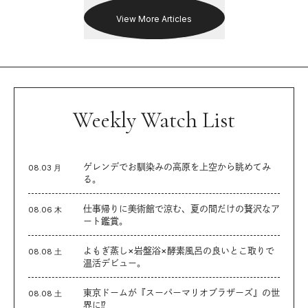
View More Articles
Weekly Watch List
ゲレンデでお馴染みの高原を上空から眺めてみ
08.03 月
る。
仕事帰りに美術館で涼む、夏の間だけの贅沢なア
08.06 木
ート鑑賞。
よもぎ蒸し×岩盤浴×酵素風呂の良いとこ取りで
08.08 土
温活デビュー。
東京ドームが『スーパーマリオブラザーズ』の世
08.08 土
界に⁉︎