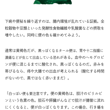
下痢や便秘を繰り返すのは、腸内環境が乱れている証拠。全
粒穀物や豆類といった発酵性食物繊維や乳酸菌などの摂取を
増やしたい。同時に便の色も確かめてみよう。
通常は黄褐色だが、
黒っぽくなるタール便は、胃や十二指腸に
がある。血中のヘモグロビ
潰瘍などが生じて出血している恐れ
ンが便に混じるまでに酸化され、黒っぽくなるのだ。赤みを
帯びるなら、痔や大腸での出血が考えられる（酸化する時間
がないので、黒ではなく赤いままだ）。
「
です。便の黄褐色は、胆汁のビリルビ
白っぽい便も要注意
ンという色素の色。胆石や膵臓がんなどで胆汁が腸管に流れ
にくくなると、便が白っぽくなります。この場合、行き場を