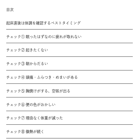
目次
起床直後は体調を確認するベストタイミング
チェック① 眠ったはずなのに疲れが取れない
チェック② 起きたくない
チェック③ 朝からだるい
チェック④ 頭痛・ふらつき・めまいがある
チェック⑤ 胸焼けがする、空咳が出る
チェック⑥ 便の色がおかしい
チェック⑦ 理由なく体重が減った
チェック⑧ 微熱が続く