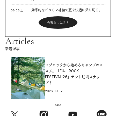
効率的なビタミン補給で夏を快適に乗り切る。
08.08 土
今週なにみる？
Articles
新着記事
フジロックから始めるキャンプのス
スメ。「FUJI ROCK
FESTIVAL’26」テント訪問スナッ
プ！
2026.08.07