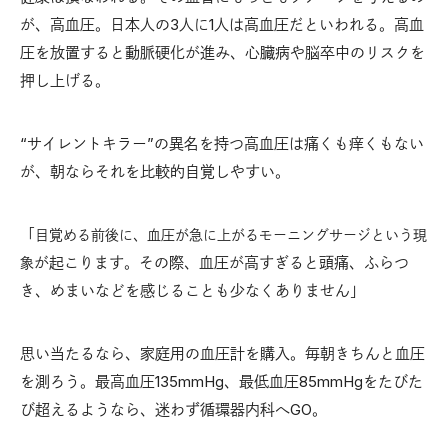
が、高血圧。日本人の3人に1人は高血圧だといわれる。高血
圧を放置すると動脈硬化が進み、心臓病や脳卒中のリスクを
押し上げる。
“サイレントキラー”の異名を持つ高血圧は痛くも痒くもない
が、朝ならそれを比較的自覚しやすい。
「
目覚める前後に、血圧が急に上がるモーニングサージという現
が起こります。その際、血圧が高すぎると頭痛、ふらつ
象
き、めまいなどを感じることも少なくありません」
思い当たるなら、家庭用の血圧計を購入。毎朝きちんと血圧
を測ろう。最高血圧135mmH
、最低血圧85mmH
をたびた
g
g
び超えるようなら、迷わず循環器内科へGO。