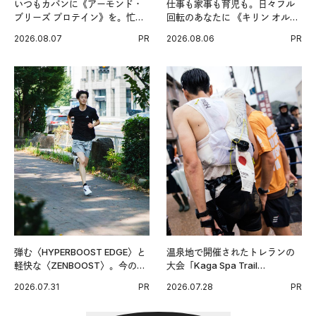
いつもカバンに《アーモンド・
仕事も家事も育児も。日々フル
ブリーズ プロテイン》を。忙し
回転のあなたに 《キリン オルニ
い毎日の簡単コンディショニン
チンPRO》という新習慣。
2026.08.07
PR
2026.08.06
PR
グ習慣。
弾む〈HYPERBOOST EDGE〉と
温泉地で開催されたトレランの
軽快な〈ZENBOOST〉。今の時
大会「Kaga Spa Trail
代に寄り添うアディダスが打ち
Endurance 100 by UTMB」。本
2026.07.31
PR
2026.07.28
PR
出した新機軸。
戦を夢見るランナーたちの奮闘
を追った。