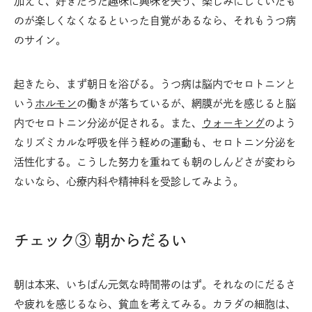
加えて、好きだった趣味に興味を失う、楽しみにしていたも
のが楽しくなくなるといった自覚があるなら、それもうつ病
のサイン。
起きたら、まず朝日を浴びる。うつ病は脳内でセロトニンと
いう
ホルモン
の働きが落ちているが、網膜が光を感じると脳
内でセロトニン分泌が促される。また、
ウォーキング
のよう
なリズミカルな呼吸を伴う軽めの運動も、セロトニン分泌を
活性化する。こうした努力を重ねても朝のしんどさが変わら
ないなら、心療内科や精神科を受診してみよう。
チェック③ 朝からだるい
朝は本来、いちばん元気な時間帯のはず。それなのにだるさ
や疲れを感じるなら、貧血を考えてみる。カラダの細胞は、