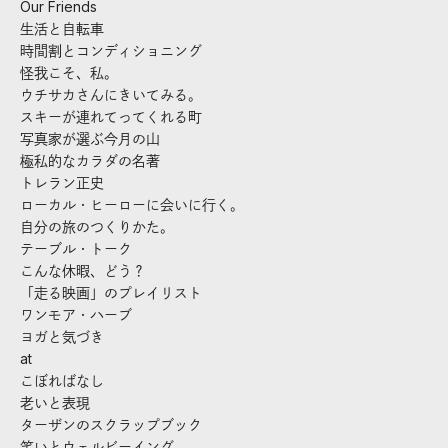
Our Friends
生活と自転車
時間割とコンディショニング
怪我こそ、私。
ウチサカさんにきいてみる。
スキーが連れてってくれる町
写真家が選ぶ今月の山
極私的なカラダの名著
トレラン正史
ローカル・ヒーローに会いに行く。
自分の旅のつくりかた。
テーブル・トーク
こんな休暇、どう？
「走る映画」のプレイリスト
ワンモア・ハーブ
ヨガと気づき
at
こぼればなし
老いと表現
ターザンのスクラップブック
笑いとウェルビーイング