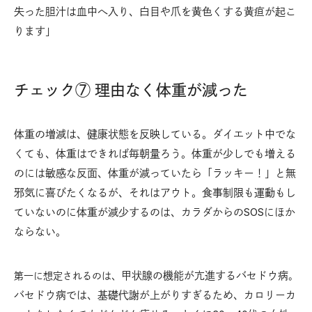
失った胆汁は血中へ入り、白目や爪を黄色くする黄疸が起こ
ります」
チェック⑦ 理由なく体重が減った
体重の増減は、健康状態を反映している。ダイエット中でな
くても、体重はできれば毎朝量ろう。体重が少しでも増える
のには敏感な反面、体重が減っていたら「ラッキー！」と無
邪気に喜びたくなるが、それはアウト。食事制限も運動もし
ていないのに体重が減少するのは、カラダからのSOSにほか
ならない。
甲状腺の機能が亢進するバセドウ病
第一に想定されるのは、
。
バセドウ病では、基礎代謝が上がりすぎるため、カロリーカ