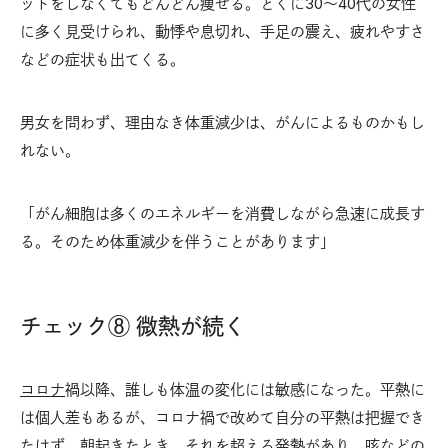
ットをしなくてもどんどん痩せる。とくに30〜40代の女性
に多く見受けられ、動悸や息切れ、手足の震え、疲れやすさ
などの症状も出てくる。
男女を問わず、理由なき体重減少は、がんによるものかもし
れない。
「がん細胞は多くのエネルギーを消費しながら急速に成長す
る。そのため体重減少を伴うことがあります」
チェック⑧ 微熱が続く
コロナ
禍以降、誰しも体温の変化には敏感になった。平熱に
は個人差もあるが、コロナ禍で改めて自分の平熱は把握でき
たはず。朝起きたとき、それを超える発熱があり、咳などの