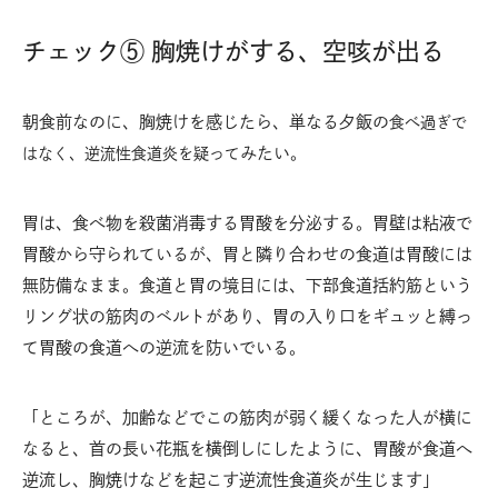
チェック⑤ 胸焼けがする、空咳が出る
朝食前なのに、胸焼けを感じたら、単なる夕飯の
食べ過ぎで
みたい。
はなく、
逆流性食道炎
を疑って
胃は、食べ物を殺菌消毒する胃酸を分泌する。胃壁は粘液で
胃酸から守られているが、胃と隣り合わせの食道は胃酸には
無防備なまま。食道と胃の境目には、下部食道括約筋という
リング状の筋肉のベルトがあり、胃の入り口をギュッと縛っ
て胃酸の食道への逆流を防いでいる。
「ところが、加齢などでこの筋肉が弱く緩くなった人が横に
なると、首の長い花瓶を横倒しにしたように、胃酸が食道へ
逆流し、胸焼けなどを起こす逆流性食道炎が生じます」