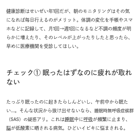
健康診断はせいぜい年1回だが、朝のモニタリングはその気
になれば毎日行えるのがメリット。体調の変化を手帳やスマ
ホなどに記録して、月1回→週1回になるなど不調の頻度が明
らかに増えたり、そのレベルが上がったりしたと思ったら、
早めに医療機関を受診してほしい。
チェック① 眠ったはずなのに疲れが取れ
ない
たっぷり眠ったのに起きたらしんどいし、午前中から眠た
い…。そんな状況から抜け出せないなら、
睡眠時無呼吸症候群
アリ。これは
睡眠
中に
呼吸
が頻繁に止まり、
（SAS）
の疑惑
脳
が低酸素に晒される病気。ひどいイビキに悩まされる。