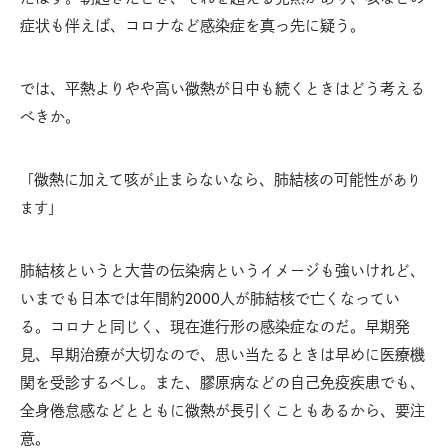
症状も伴えば、コロナなど感染症を真っ先に疑う。
では、平熱よりやや高い微熱が日中も続くときはどう考える
べきか。
微熱に加えて咳が止まらないなら、肺結核の可能性
「
があり
ます」
肺結核というと大昔の伝染病というイメージも強いけれど、
いまでも日本では年間約2000人が肺結核で亡くなってい
る。コロナと同じく、現在進行形の感染症なのだ。早期発
見、早期治療が大切なので、思い当たるときは早めに医療機
関を受診するべし。また、膠原病などの自己免疫疾患でも、
全身倦怠感などとともに微熱が長引くこともあるから、要注
意。