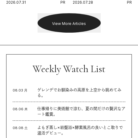
2026.07.31
PR
2026.07.28
PR
出した新機軸。
戦を夢見るランナーたちの奮闘
を追った。
View More Articles
Weekly Watch List
ゲレンデでお馴染みの高原を上空から眺めてみ
08.03 月
る。
仕事帰りに美術館で涼む、夏の間だけの贅沢なア
08.06 木
ート鑑賞。
よもぎ蒸し×岩盤浴×酵素風呂の良いとこ取りで
08.08 土
温活デビュー。