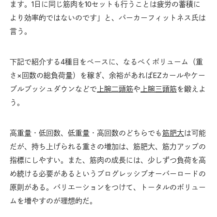
ます。1日に同じ筋肉を10セットも行うことは疲労の蓄積に
より効率的ではないのです」と、パーカーフィットネス氏は
言う。
下記で紹介する4種目をベースに、なるべくボリューム（重
さ×回数の総負荷量）を稼ぎ、余裕があればEZカールやケー
ブルプッシュダウンなどで
上腕二頭筋
や
上腕三頭筋
を鍛えよ
う。
高重量・低回数、低重量・高回数のどちらでも
筋肥大
は可能
だが、持ち上げられる重さの増加は、筋肥大、筋力アップの
指標にしやすい。また、筋肉の成長には、少しずつ負荷を高
め続ける必要があるというプログレッシブオーバーロードの
原則がある。バリエーションをつけて、トータルのボリュー
ムを増やすのが理想的だ。