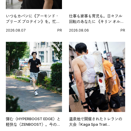
いつもカバンに《アーモンド・
仕事も家事も育児も。日々フル
ブリーズ プロテイン》を。忙し
回転のあなたに 《キリン オルニ
い毎日の簡単コンディショニン
チンPRO》という新習慣。
2026.08.07
PR
2026.08.06
PR
グ習慣。
弾む〈HYPERBOOST EDGE〉と
温泉地で開催されたトレランの
軽快な〈ZENBOOST〉。今の時
大会「Kaga Spa Trail
代に寄り添うアディダスが打ち
Endurance 100 by UTMB」。本