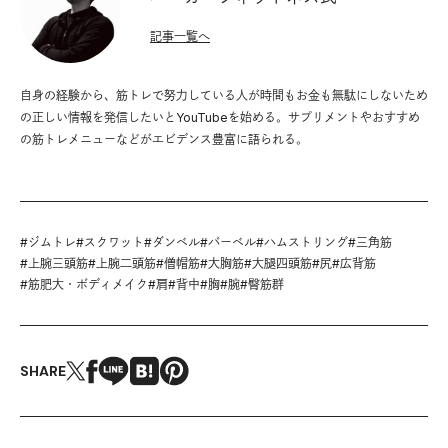
記事一覧へ
自身の経験から、筋トレで努力している人が時間もお金も無駄にしないため
の正しい情報を発信したいとYouTubeを始める。サプリメントやおすすめ
の筋トレメニューなどがエビデンス豊富に語られる。
#
ジムトレ
#
スクワット
#
ダンベル
#
バーベル
#
ハムストリング
#
三角筋
#
上腕三頭筋
#
上腕二頭筋
#
僧帽筋
#
大胸筋
#
大腿四頭筋
#
尻
#
広背筋
#
筋肥大・ボディメイク
#
肩
#
背中
#
胸
#
腕
#
臀筋群
SHARE