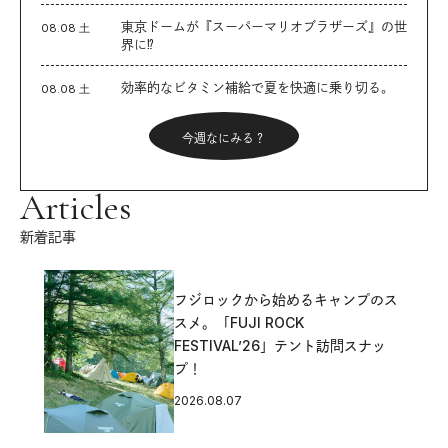
東京ドームが『スーパーマリオブラザーズ』の世
08.08 土
界に⁉︎
効率的なビタミン補給で夏を快適に乗り切る。
08.08 土
今週なにみる？
Articles
新着記事
フジロックから始めるキャンプのス
スメ。「FUJI ROCK
FESTIVAL’26」テント訪問スナッ
プ！
2026.08.07