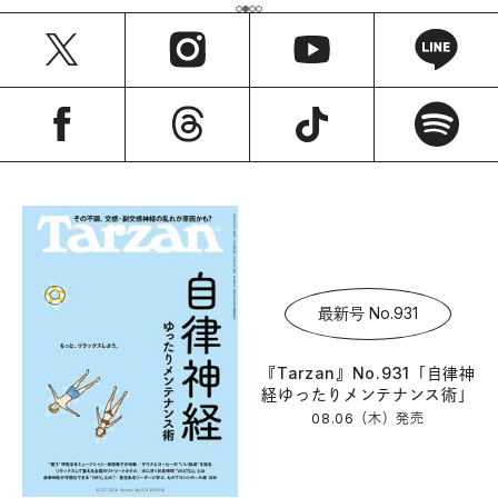
最新号 No.931
『Tarzan』No.931「自律神
経ゆったりメンテナンス術」
08.06（木）
発売