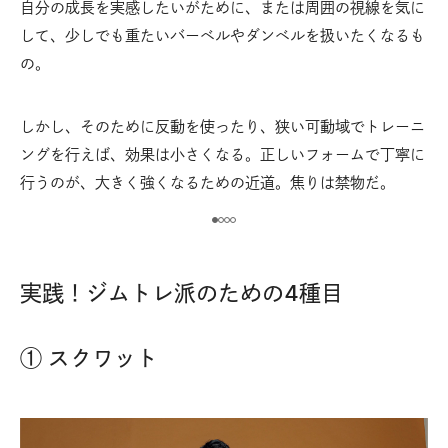
自分の成長を実感したいがために、または周囲の視線を気に
回
増し
して、少しでも重たいバーベルやダンベルを扱いたくなるも
行
い。
の。
で
しかし、そのために反動を使ったり、狭い可動域でトレーニ
タ
ト
ングを行えば、効果は小さくなる。正しいフォームで丁寧に
に
も
行うのが、大きく強くなるための近道。焦りは禁物だ。
う
実践！ジムトレ派のための4種目
① スクワット