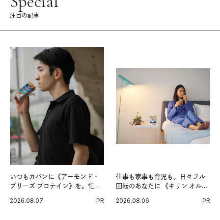
Special
注目の記事
いつもカバンに《アーモンド・
仕事も家事も育児も。日々フル
ブリーズ プロテイン》を。忙し
回転のあなたに 《キリン オルニ
い毎日の簡単コンディショニン
チンPRO》という新習慣。
2026.08.07
PR
2026.08.06
PR
グ習慣。