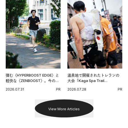
弾む〈HYPERBOOST EDGE〉と
温泉地で開催されたトレランの
軽快な〈ZENBOOST〉。今の時
大会「Kaga Spa Trail
代に寄り添うアディダスが打ち
Endurance 100 by UTMB」。本
2026.07.31
PR
2026.07.28
PR
出した新機軸。
戦を夢見るランナーたちの奮闘
を追った。
View More Articles