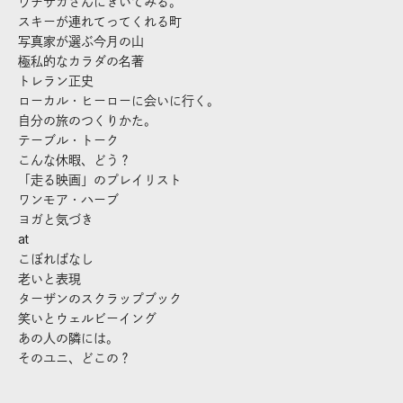
ウチサカさんにきいてみる。
スキーが連れてってくれる町
写真家が選ぶ今月の山
極私的なカラダの名著
トレラン正史
ローカル・ヒーローに会いに行く。
自分の旅のつくりかた。
テーブル・トーク
こんな休暇、どう？
「走る映画」のプレイリスト
ワンモア・ハーブ
ヨガと気づき
at
こぼればなし
老いと表現
ターザンのスクラップブック
笑いとウェルビーイング
あの人の隣には。
そのユニ、どこの？