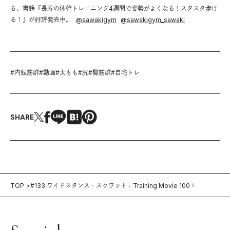
る。書籍『長寿の体幹トレーニング4週間で姿勢がよくなる！スタスタ歩け
る！』が好評発売中。
@
sawakigym
@
sawakigym_sawaki
#
内転筋群
#
動画
#
太もも
#
尻
#
臀筋群
#
自宅トレ
SHARE
TOP
#133 ワイドスタンス・スクワット：Training Movie 100＋