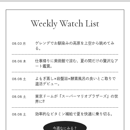
Weekly Watch List
ゲレンデでお馴染みの高原を上空から眺めてみ
08.03 月
る。
仕事帰りに美術館で涼む、夏の間だけの贅沢なア
08.06 木
ート鑑賞。
よもぎ蒸し×岩盤浴×酵素風呂の良いとこ取りで
08.08 土
温活デビュー。
東京ドームが『スーパーマリオブラザーズ』の世
08.08 土
界に⁉︎
効率的なビタミン補給で夏を快適に乗り切る。
08.08 土
今週なにみる？