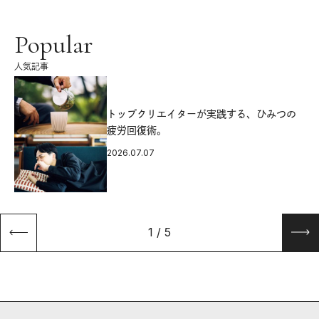
Popular
人気記事
源
トップクリエイターが実践する、ひみつの
疲労回復術。
2026.07.07
1
/
5