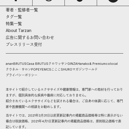
著者・監修者一覧
タグ一覧
特集一覧
About Tarzan
広告に関するお問い合わせ
プレスリリース受付
anan
BRUTUS
Casa BRUTUS
クロワッサン
GINZA
Hanako
& Premium
colocal
クウネル・サロン
POPEYE
MCS
こここ
SHURO
マガジンワールド
プライバシーポリシー
本サイトで紹介しているエクササイズや健康情報は、専門家への取材を行っており
ますが、個別具体的な疾病や傷病に対応しておりません。
紹介されているエクササイズなどを試される場合は、ご自身の体調に応じて、専門
家や医療機関への相談をお勧めします。
当サイトでは、2021年3月31日以前更新記事内の掲載商品価格等は特に表示がない
場合は税抜価格、2021年4月1日更新記事内の掲載商品価格は、原則税込価格で表
記しています。