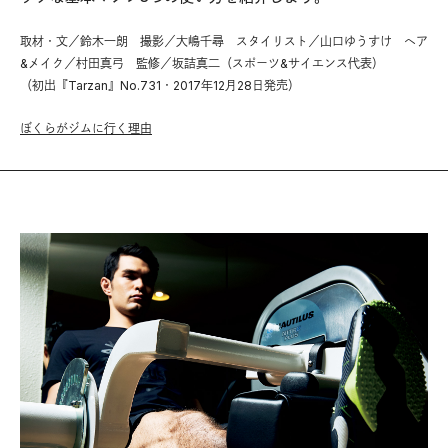
取材・文／鈴木一朗 撮影／大嶋千尋 スタイリスト／山口ゆうすけ ヘア
&メイク／村田真弓 監修／坂詰真二（スポーツ&サイエンス代表）
（初出『Tarzan』No.731・2017年12月28日発売）
ぼくらがジムに行く理由