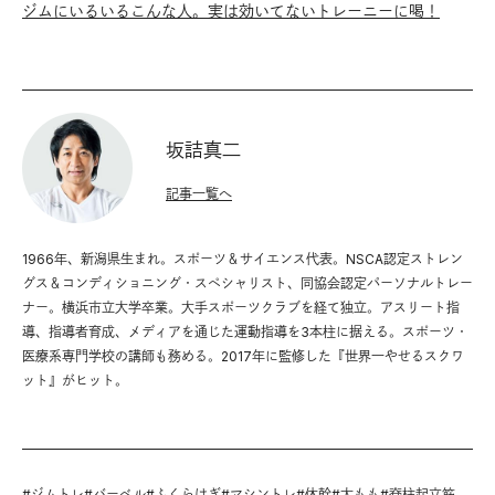
ジムにいるいるこんな人。実は効いてないトレーニーに喝！
坂詰真二
記事一覧へ
1966年、新潟県生まれ。スポーツ＆サイエンス代表。NSCA認定ストレン
グス＆コンディショニング・スペシャリスト、同協会認定パーソナルトレー
ナー。横浜市立大学卒業。大手スポーツクラブを経て独立。アスリート指
導、指導者育成、メディアを通じた運動指導を3本柱に据える。スポーツ・
医療系専門学校の講師も務める。2017年に監修した『世界一やせるスクワ
ット』がヒット。
#
ジムトレ
#
バーベル
#
ふくらはぎ
#
マシントレ
#
体幹
#
太もも
#
脊柱起立筋