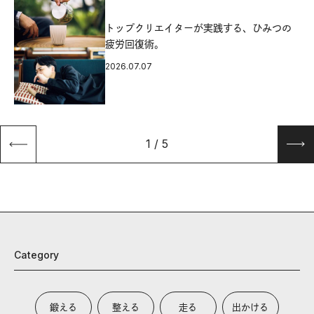
源
トップクリエイターが実践する、ひみつの
疲労回復術。
2026.07.07
1
/
5
Category
鍛える
整える
走る
出かける