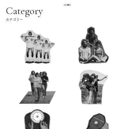
える。｜麻生要一郎のテーブル・トー
ク
Category
カテゴリー