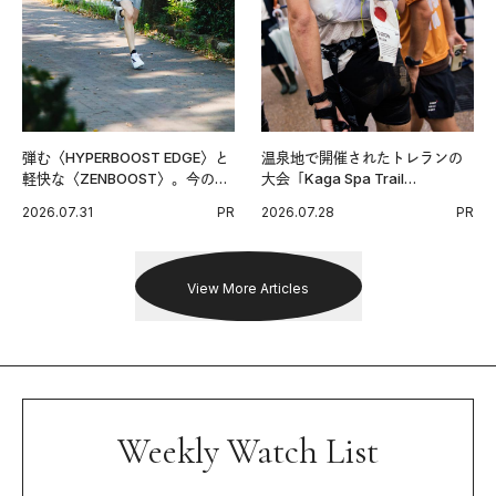
弾む〈HYPERBOOST EDGE〉と
温泉地で開催されたトレランの
軽快な〈ZENBOOST〉。今の時
大会「Kaga Spa Trail
代に寄り添うアディダスが打ち
Endurance 100 by UTMB」。本
2026.07.31
PR
2026.07.28
PR
出した新機軸。
戦を夢見るランナーたちの奮闘
を追った。
View More Articles
Weekly Watch List