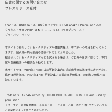
広告に関するお問い合わせ
プレスリリース受付
anan
BRUTUS
Casa BRUTUS
クロワッサン
GINZA
Hanako
& Premium
colocal
クウネル・サロン
POPEYE
MCS
こここ
SHURO
マガジンワールド
プライバシーポリシー
本サイトで紹介しているエクササイズや健康情報は、専門家への取材を行っており
ますが、個別具体的な疾病や傷病に対応しておりません。
紹介されているエクササイズなどを試される場合は、ご自身の体調に応じて、専門
家や医療機関への相談をお勧めします。
当サイトでは、2021年3月31日以前更新記事内の掲載商品価格等は特に表示がない
場合は税抜価格、2021年4月1日更新記事内の掲載商品価格は、原則税込価格で表
記しています。
Trademark TARZAN owned by EDGAR RICE BURROUGHS,INC. and used by
permission.
『ターザン』の登録商標は、米国エドガー・ライス・バローズ社と(株)マガジンハウス
との契約によって使用されています。