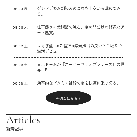
ゲレンデでお馴染みの高原を上空から眺めてみ
08.03 月
る。
仕事帰りに美術館で涼む、夏の間だけの贅沢なア
08.06 木
ート鑑賞。
よもぎ蒸し×岩盤浴×酵素風呂の良いとこ取りで
08.08 土
温活デビュー。
東京ドームが『スーパーマリオブラザーズ』の世
08.08 土
界に⁉︎
効率的なビタミン補給で夏を快適に乗り切る。
08.08 土
今週なにみる？
Articles
新着記事