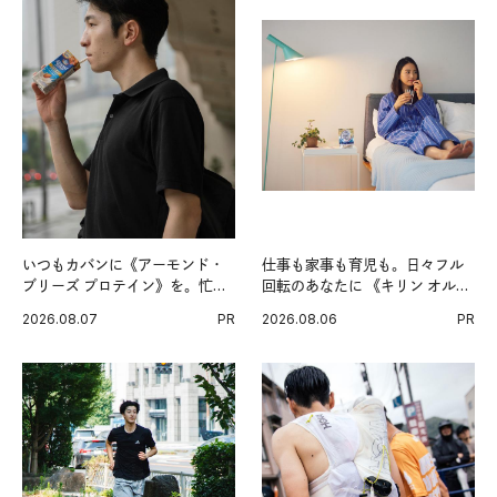
いつもカバンに《アーモンド・
仕事も家事も育児も。日々フル
ブリーズ プロテイン》を。忙し
回転のあなたに 《キリン オルニ
い毎日の簡単コンディショニン
チンPRO》という新習慣。
2026.08.07
PR
2026.08.06
PR
グ習慣。