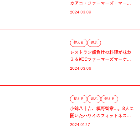
カアコ・ファーマーズ・マーケ
ット：ターザン的オアフ島ガイ
2024.03.09
ド
整える
遊ぶ
レストラン顔負けの料理が味わ
えるKCCファーマーズマーケッ
ト：ターザン的オアフ島ガイド
2024.03.06
整える
遊ぶ
鍛える
小錦八十吉、槙野智章…。8人に
聞いたハワイのフィットネスな
楽しみ方：ターザン的オアフ島
2024.01.27
ガイド