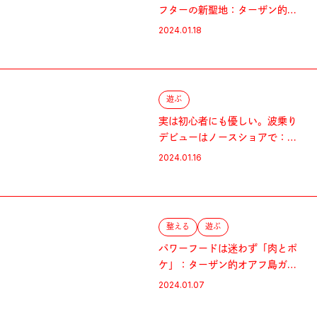
フターの新聖地：ターザン的オ
アフ島ガイド
2024.01.18
遊ぶ
実は初心者にも優しい。波乗り
デビューはノースショアで：タ
ーザン的オアフ島ガイド
2024.01.16
整える
遊ぶ
パワーフードは迷わず「肉とポ
ケ」：ターザン的オアフ島ガイ
ド
2024.01.07