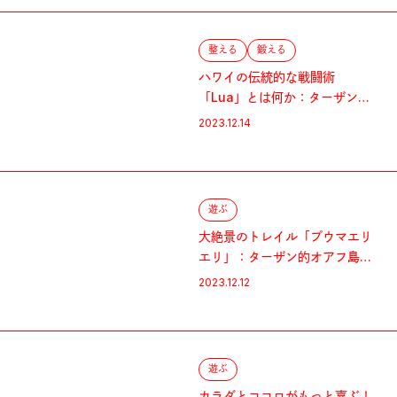
整える
鍛える
ハワイの伝統的な戦闘術
「Lua」とは何か：ターザン的
オアフ島ガイド
2023.12.14
遊ぶ
大絶景のトレイル「プウマエリ
エリ」：ターザン的オアフ島ガ
イド
2023.12.12
遊ぶ
カラダとココロがもっと喜ぶ！