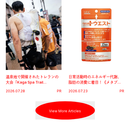
温泉地で開催されたトレランの
日常活動時のエネルギー代謝、
大会「Kaga Spa Trail
脂肪の消費に着目！《メタプラ
Endurance 100 by UTMB」。本
ス ウエスト》で始める体メンテ
2026.07.28
PR
2026.07.23
PR
戦を夢見るランナーたちの奮闘
習慣。
を追った。
View More Articles