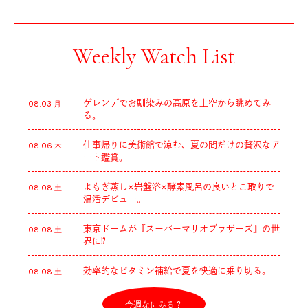
Weekly Watch List
ゲレンデでお馴染みの高原を上空から眺めてみ
08.03 月
る。
仕事帰りに美術館で涼む、夏の間だけの贅沢なア
08.06 木
ート鑑賞。
よもぎ蒸し×岩盤浴×酵素風呂の良いとこ取りで
08.08 土
温活デビュー。
東京ドームが『スーパーマリオブラザーズ』の世
08.08 土
界に⁉︎
効率的なビタミン補給で夏を快適に乗り切る。
08.08 土
今週なにみる？