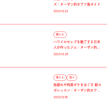
ズ：ターザン的オアフ島ガイド
2023.12.22
鍛える
ハワイのセレブを魅了する日本
人が作ったジム：ターザン的オ
アフ島ガイド
2023.12.20
整える
遊ぶ
旅疲れや時差ボケをほぐす 朝ヨ
ガレッスン：ターザン的オアフ
島ガイド
2023.12.18