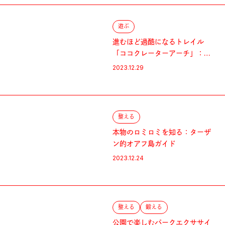
遊ぶ
進むほど過酷になるトレイル
「ココクレーターアーチ」：タ
ーザン的オアフ島ガイド
2023.12.29
整える
本物のロミロミを知る：ターザ
ン的オアフ島ガイド
2023.12.24
整える
鍛える
公園で楽しむパークエクササイ