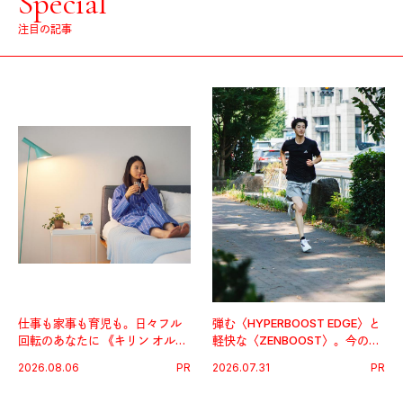
Special
注目の記事
仕事も家事も育児も。日々フル
弾む〈HYPERBOOST EDGE〉と
回転のあなたに 《キリン オルニ
軽快な〈ZENBOOST〉。今の時
チンPRO》という新習慣。
代に寄り添うアディダスが打ち
2026.08.06
PR
2026.07.31
PR
出した新機軸。