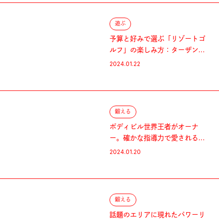
遊ぶ
予算と好みで選ぶ「リゾートゴ
ルフ」の楽しみ方：ターザン的
オアフ島ガイド
2024.01.22
鍛える
ボディビル世界王者がオーナ
ー。確かな指導力で愛されるジ
ム：ターザン的オアフ島ガイド
2024.01.20
鍛える
話題のエリアに現れたパワーリ