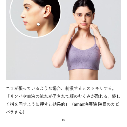
エラが張っているような場合、刺激するとスッキリする。
【
とこ
「リンパや血液の流れが促されて顔のむくみが取れる。優し
下
く指を回すように押すと効果的」（aman治療院 院長のカピ
ろ
パラさん）