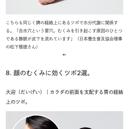
こちらも同じく脾の経絡上にあるツボで水分代謝に関係す
【
。親
る。「合水穴という要穴。むくみを引き起こす原因のひとつ
脛
である静脈が皮下を流れています」（日本養生普及協会理事
指
の松下雅徳さん）
8. 顔のむくみに効くツボ2選。
大迎（だいげい）｜カラダの前面を支配する胃の経絡
上のツボ。