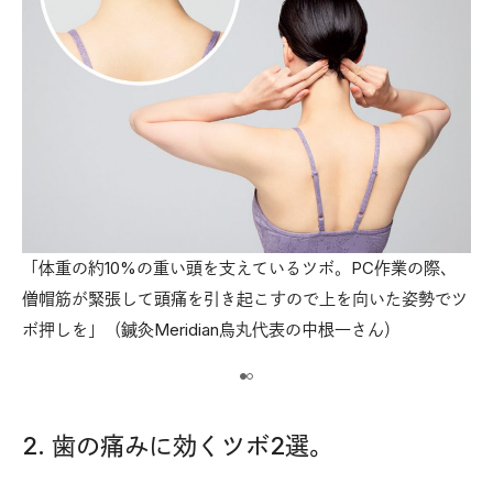
「体重の約10%の重い頭を支えているツボ。PC作業の際、
【
僧帽筋が緊張して頭痛を引き起こすので上を向いた姿勢でツ
続部
風
ボ押しを」（鍼灸Meridian烏丸代表の中根一さん）
分
2. 歯の痛みに効くツボ2選。