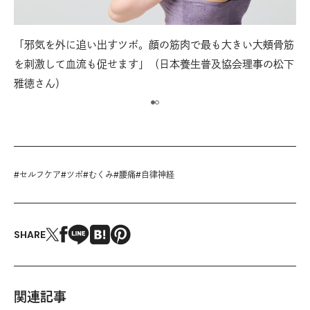
「邪気を外に追い出すツボ。顔の筋肉で最も大きい大頰骨筋
【
みの
を刺激して血流も促せます」（日本養生普及協会理事の松下
耳
雅徳さん）
部
#
セルフケア
#
ツボ
#
むくみ
#
腰痛
#
自律神経
SHARE
関連記事