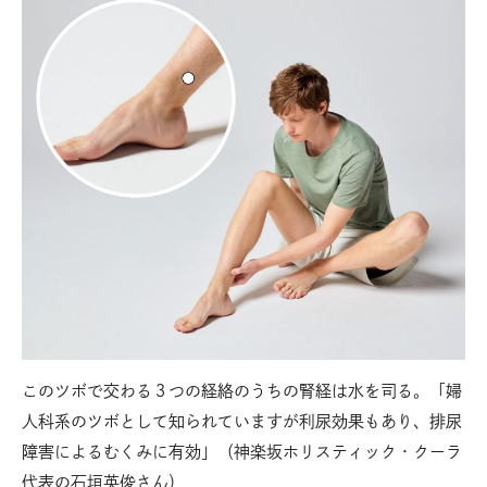
このツボで交わる３つの経絡のうちの腎経は水を司る。「婦
【
本分
人科系のツボとして知られていますが利尿効果もあり、排尿
足
障害によるむくみに有効」（神楽坂ホリスティック・クーラ
上
代表の石垣英俊さん）