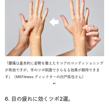
「腰痛は基本的に姿勢を整えたりコアのコンディショニング
【
の手
が有効ですが、手のツボ刺激でさらなる効果が期待できま
人
す」（MSFitness ディレクターの白戸拓也さん）
の
6. 目の疲れに効くツボ2選。