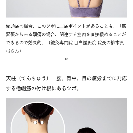
偏頭痛の場合、このツボに圧痛ポイントがあることも。「筋
【
緊張から来る頭痛の場合、関連する筋肉を直接緩めることが
部
頭
できるので効果的」（鍼灸専門院 目白鍼灸院 院長の柳本真
分
弓さん）
天柱（てんちゅう）｜腰、背中、目の疲労までに対応
する僧帽筋の付け根にあるツボ。