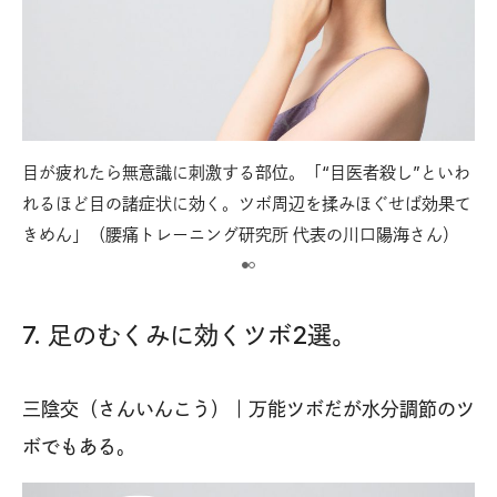
目が疲れたら無意識に刺激する部位。「“目医者殺し”といわ
【
角。
れるほど目の諸症状に効く。ツボ周辺を揉みほぐせば効果て
目
きめん」（腰痛トレーニング研究所 代表の川口陽海さん）
こ
7. 足のむくみに効くツボ2選。
三陰交（さんいんこう）｜万能ツボだが水分調節のツ
ボでもある。