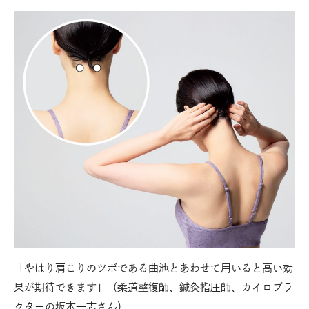
「やはり肩こりのツボである曲池とあわせて用いると高い効
【
側に
果が期待できます」（柔道整復師、鍼灸指圧師、カイロプラ
首
クターの坂本一志さん）
あ