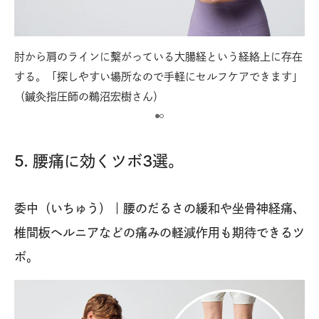
肘から肩のラインに繫がっている大腸経という経絡上に存在
【
端。
する。「探しやすい場所なので手軽にセルフケアできます」
肘
（鍼灸指圧師の鵜沼宏樹さん）
押
5. 腰痛に効くツボ3選。
委中（いちゅう）｜腰のだるさの緩和や坐骨神経痛、
椎間板ヘルニアなどの痛みの軽減作用も期待できるツ
ボ。