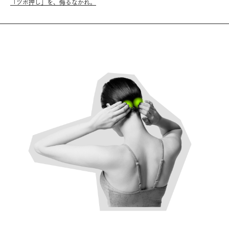
「ツボ押し」を、侮るなかれ。