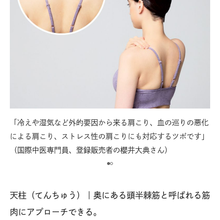
「冷えや湿気など外的要因から来る肩こり、血の巡りの悪化
【
きに
による肩こり、ストレス性の肩こりにも対応するツボです」
首
（国際中医専門員、登録販売者の櫻井大典さん）
中
天柱（てんちゅう）｜奥にある頭半棘筋と呼ばれる筋
肉にアプローチできる。