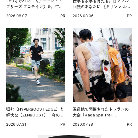
いつもカバンに《アーモンド・
仕事も家事も育児も。日々フル
ブリーズ プロテイン》を。忙し
回転のあなたに 《キリン オルニ
い毎日の簡単コンディショニン
チンPRO》という新習慣。
2026.08.07
PR
2026.08.06
PR
グ習慣。
弾む〈HYPERBOOST EDGE〉と
温泉地で開催されたトレランの
軽快な〈ZENBOOST〉。今の時
大会「Kaga Spa Trail
代に寄り添うアディダスが打ち
Endurance 100 by UTMB」。本
2026.07.31
PR
2026.07.28
PR
出した新機軸。
戦を夢見るランナーたちの奮闘
を追った。