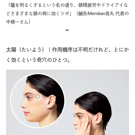
「瞳を明るくするという名の通り、眼精疲労やドライアイな
【
指と
どさまざまな眼の病に効くツボ」（鍼灸Meridian烏丸 代表の
鼻
中根一さん）
人
太陽（たいよう）｜作用機序は不明だけれど、とにか
く効くという奇穴のひとつ。