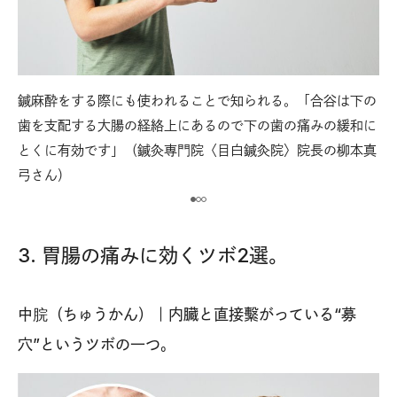
鍼麻酔をする際にも使われることで知られる。「合谷は下の
【
歯を支配する大腸の経絡上にあるので下の歯の痛みの緩和に
片
とくに有効です」（鍼灸専門院〈目白鍼灸院〉院長の柳本真
を
弓さん）
3. 胃腸の痛みに効くツボ2選。
中脘（ちゅうかん）｜内臓と直接繫がっている“募
穴”というツボの一つ。