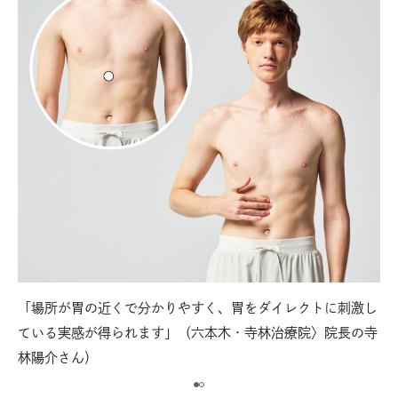
「場所が胃の近くで分かりやすく、胃をダイレクトに刺激し
【
ている実感が得られます」（六本木・寺林治療院〉院長の寺
置き
み
林陽介さん）
同