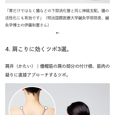
「胃だけではなく腸などの下部消化管と同じ神経支配。腸の
【
活性化にも有効です」（明治国際医療大学鍼灸学部部長、鍼
ブで
脛
灸学博士の伊藤和憲さん）
突
4. 肩こりに効くツボ3選。
肩井（かたい）｜僧帽筋の肩の部分の付け根、筋肉の
凝りに直接アプローチするツボ。