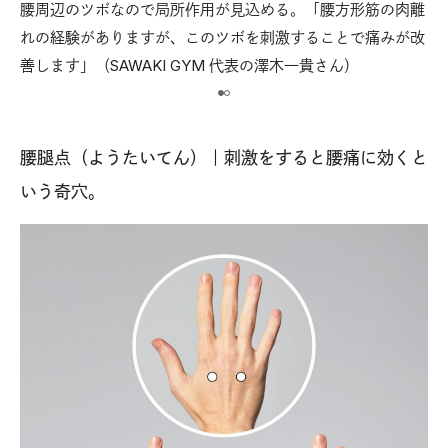
腰周辺のツボなので局所作用が見込める。「腰方形筋の肉離
【
両脇
れの経験がありますが、このツボを刺激することで痛みが改
ウ
善します」（SAWAKI GYM 代表の澤木一貴さん）
の
腰腿点（ようたいてん）｜刺激をすると腰痛に効くと
いう奇穴。