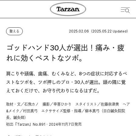
2025.02.06
2025.05.22
整える
（
Updated）
ゴッドハンド30人が選出！痛み・疲
れに効くベストなツボ。
肩こりや頭痛、歯痛、むくみなど、8つの症状に対応するベ
ストなツボを、ツボ押しのプロ・30人が選出。頭の隅に覚
えておくだけで、お守り代わりになるはずだ。
取材・文／石飛カノ 撮影／幸喜ひかり スタイリスト／佐藤奈津美 ヘア
&メイク／村田真弓 エクササイズ監修・指導／柳本真弓（目白鍼灸院院
長、鍼灸師）
初出『Tarzan』No.891・2024年11月7日発売