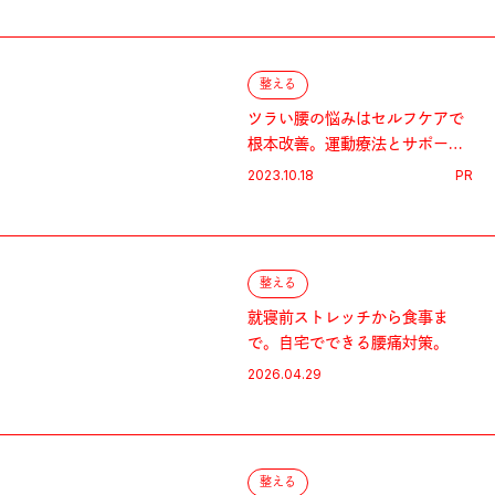
整える
ツラい腰の悩みはセルフケアで
根本改善。運動療法とサポータ
ーの活用術を専門家に教わる！
2023.10.18
PR
整える
就寝前ストレッチから食事ま
で。自宅でできる腰痛対策。
2026.04.29
整える