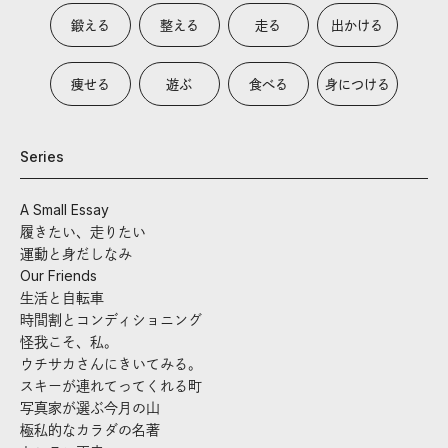
鍛える
整える
走る
出かける
痩せる
遊ぶ
食べる
身につける
Series
A Small Essay
履きたい、走りたい
運動と身だしなみ
Our Friends
生活と自転車
時間割とコンディショニング
怪我こそ、私。
ウチサカさんにきいてみる。
スキーが連れてってくれる町
写真家が選ぶ今月の山
極私的なカラダの名著