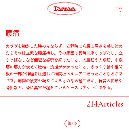
腰痛
カラダを動かした時のみならず、安静時にも腰に痛みを感じ始め
たらそれは立派な腰痛持ち。その原因は長時間座りっぱなし、立
ちっぱなしなど無理な姿勢を続けたこと、大腰筋や大殿筋、中殿
筋の筋力が衰えて腰椎に負担がかかったこと、ぎっくり腰や椎間
板の一部が神経を圧迫して椎間板ヘルニアに罹ったことなどさま
ざま。筋肉の疲労や凝りによるものなら軽症だが、背骨の変形や
骨折など、骨に異常が起きているケースは少々厄介である。
214
Articles
整える