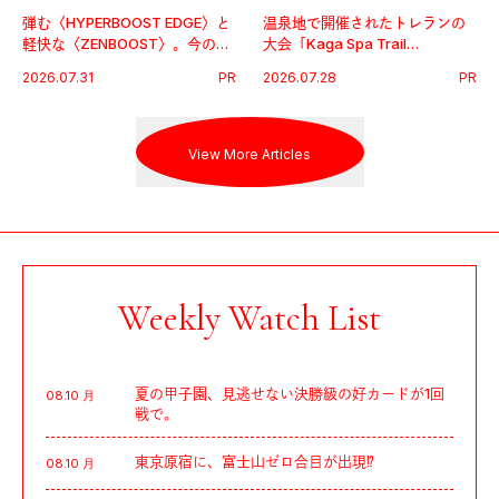
弾む〈HYPERBOOST EDGE〉と
温泉地で開催されたトレランの
軽快な〈ZENBOOST〉。今の時
大会「Kaga Spa Trail
代に寄り添うアディダスが打ち
Endurance 100 by UTMB」。本
2026.07.31
PR
2026.07.28
PR
出した新機軸。
戦を夢見るランナーたちの奮闘
を追った。
View More Articles
Weekly Watch List
夏の甲子園、見逃せない決勝級の好カードが1回
08.10 月
戦で。
東京原宿に、富士山ゼロ合目が出現⁉︎
08.10 月