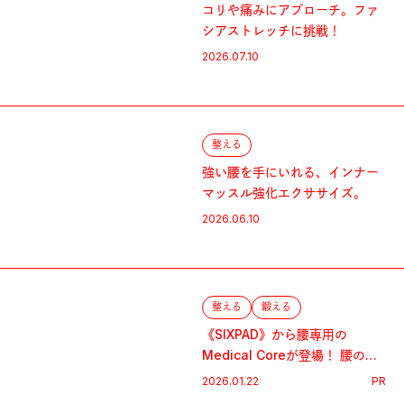
コリや痛みにアプローチ。ファ
シアストレッチに挑戦！
2026.07.10
整える
強い腰を手にいれる、インナー
マッスル強化エクササイズ。
2026.06.10
整える
鍛える
《SIXPAD》から腰専用の
Medical Coreが登場！ 腰の不
安には、“支えて、鍛える”が新
2026.01.22
PR
常識。