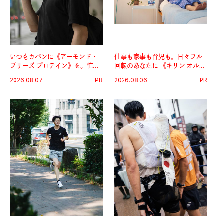
いつもカバンに《アーモンド・
仕事も家事も育児も。日々フル
ブリーズ プロテイン》を。忙し
回転のあなたに 《キリン オルニ
い毎日の簡単コンディショニン
チンPRO》という新習慣。
2026.08.07
PR
2026.08.06
PR
グ習慣。