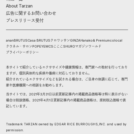
About Tarzan
広告に関するお問い合わせ
プレスリリース受付
anan
BRUTUS
Casa BRUTUS
クロワッサン
GINZA
Hanako
& Premium
colocal
クウネル・サロン
POPEYE
MCS
こここ
SHURO
マガジンワールド
プライバシーポリシー
本サイトで紹介しているエクササイズや健康情報は、専門家への取材を行っており
ますが、個別具体的な疾病や傷病に対応しておりません。
紹介されているエクササイズなどを試される場合は、ご自身の体調に応じて、専門
家や医療機関への相談をお勧めします。
当サイトでは、2021年3月31日以前更新記事内の掲載商品価格等は特に表示がない
場合は税抜価格、2021年4月1日更新記事内の掲載商品価格は、原則税込価格で表
記しています。
Trademark TARZAN owned by EDGAR RICE BURROUGHS,INC. and used by
permission.