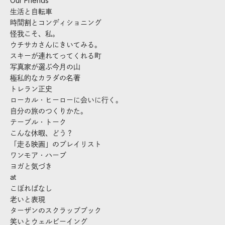
Our Friends
生活と自転車
時間割とコンディショニング
怪我こそ、私。
ウチサカさんにきいてみる。
スキーが連れてってくれる町
写真家が選ぶ今月の山
極私的なカラダの名著
トレラン正史
ローカル・ヒーローに会いに行く。
自分の旅のつくりかた。
テーブル・トーク
こんな休暇、どう？
「走る映画」のプレイリスト
ワンモア・ハーブ
ヨガと気づき
at
こぼればなし
老いと表現
ターザンのスクラップブック
笑いとウェルビーイング