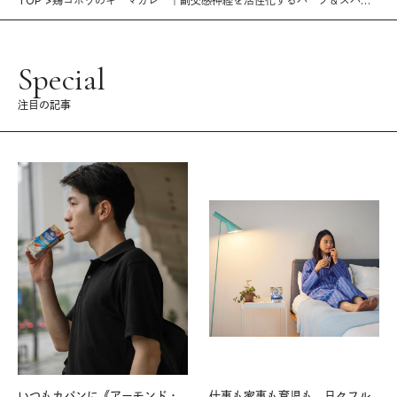
TOP
鶏ゴボウのキーマカレー｜副交感神経を活性化するハーブ＆スパイ
ス
Special
注目の記事
いつもカバンに《アーモンド・
仕事も家事も育児も。日々フル