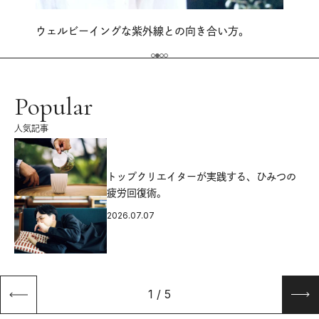
ウェルビーイングな紫外線との向き合い方。
Popular
人気記事
源
トップクリエイターが実践する、ひみつの
疲労回復術。
2026.07.07
1
/
5