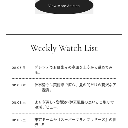
View More Articles
Weekly Watch List
ゲレンデでお馴染みの高原を上空から眺めてみ
08.03 月
る。
仕事帰りに美術館で涼む、夏の間だけの贅沢なア
08.06 木
ート鑑賞。
よもぎ蒸し×岩盤浴×酵素風呂の良いとこ取りで
08.08 土
温活デビュー。
東京ドームが『スーパーマリオブラザーズ』の世
08.08 土
界に⁉︎