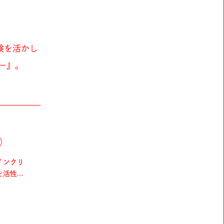
験を活かし
ー』。
インクリ
を活性化
パイス