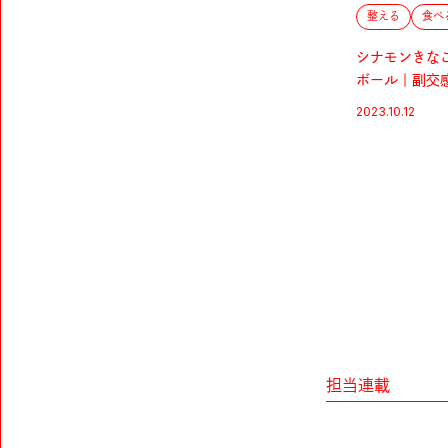
整える
食べ
シナモンきな
ボール｜副交
性化するハー
2023.10.12
ス
担当連載