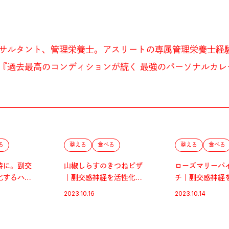
サルタント、管理栄養士。アスリートの専属管理栄養士経
『過去最高のコンディションが続く 最強のパーソナルカレ
る
整える
食べる
整える
食べる
時に。副交
山椒しらすのきつねピザ
ローズマリーパ
化するハー
｜副交感神経を活性化す
チ｜副交感神経
すすめ
るハーブ＆スパイス
するハーブ＆ス
2023.10.16
2023.10.14