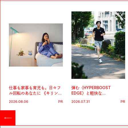
仕事も家事も育児も。日々フ
弾む〈HYPERBOOST
ル回転のあなたに 《キリン
EDGE〉と軽快な
オルニチンPRO》という新習
〈ZENBOOST〉。今の時代
2026.08.06
PR
2026.07.31
PR
慣。
に寄り添うアディダスが打ち
出した新機軸。