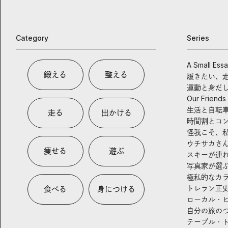
Category
Series
A Small Ess
鍛える
整える
履きたい、
運動と身だ
Our Friends
生活と自転
走る
出かける
時間割とコ
怪我こそ、
ウチサカさ
痩せる
遊ぶ
スキーが連
写真家が選
極私的なカ
トレラン正
食べる
身につける
ローカル・
自分の旅の
テーブル・