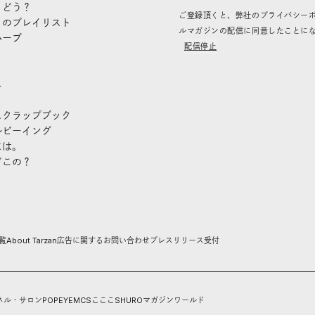
、どう？
ご登録頂くと、弊社のプライバシー
」のプレイリスト
ルマガジンの配信に同意したことに
ハーブ
配信停止
き
し
スクラップブック
ルビーイング
には。
どこの？
覧
About Tarzan
広告に関するお問い合わせ
プレスリリース受付
ネル・サロン
POPEYE
MCS
こここ
SHURO
マガジンワールド