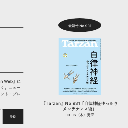
最新号 No.931
an Web』に
届く。ニュー
ベント・プレ
『Tarzan』No.931「自律神経ゆったり
メンテナンス術」
08.06（木）
発売
登録