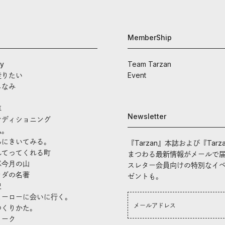
MemberShip
ay
Team Tarzan
走りたい
Event
しなみ
車
Newsletter
ンディショニング
私。
んにきいてみる。
『Tarzan』本誌および『Tarz
れてってくれる町
まつわる最新情報がメールで
ぶ今月の山
スレター会員向けの特別なイ
ラダの名著
ゼントも。
史
ヒーローに会いに行く。
つくりかた。
トーク