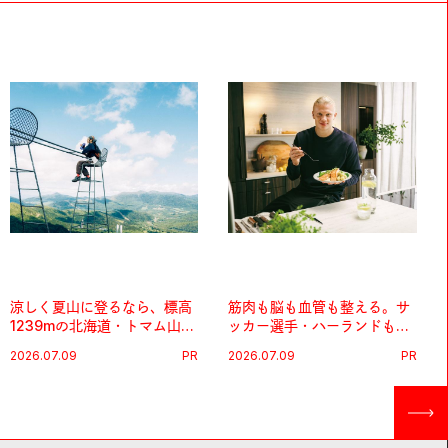
涼しく夏山に登るなら、標高
筋肉も脳も血管も整える。サ
1239mの北海道・トマム山で
ッカー選手・ハーランドも注
旅登山へ。
目する、ノルウェーサーモン
2026.07.09
PR
2026.07.09
PR
＆サバの“最強アスリート
食”。