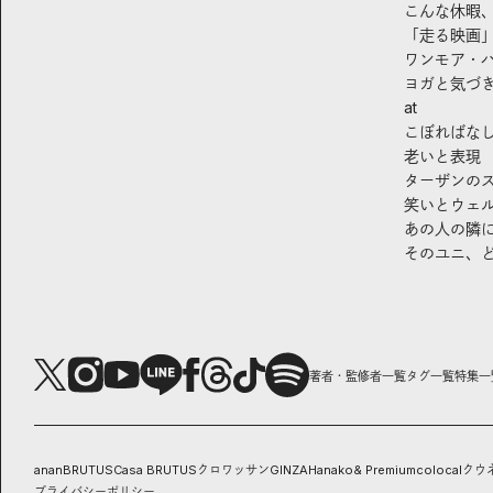
こんな休暇
「走る映画
ワンモア・
ヨガと気づ
at
こぼればな
老いと表現
ターザンの
笑いとウェ
あの人の隣
そのユニ、
著者・監修者一覧
タグ一覧
特集一
anan
BRUTUS
Casa BRUTUS
クロワッサン
GINZA
Hanako
& Premium
colocal
クウ
プライバシーポリシー