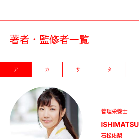
著者・監修者一覧
ア
カ
サ
タ
管理栄養士
ISHIMATSU
石松佑梨