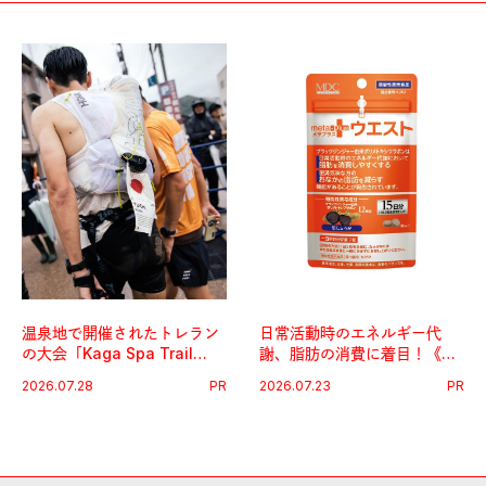
温泉地で開催されたトレラン
日常活動時のエネルギー代
の大会「Kaga Spa Trail
謝、脂肪の消費に着目！《メ
Endurance 100 by
タプラス ウエスト》で始める
2026.07.28
PR
2026.07.23
PR
UTMB」。本戦を夢見るラン
体メンテ習慣。
ナーたちの奮闘を追った。