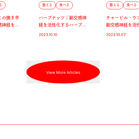
る
整える
食べる
整える
食べる
この焼き芋
ハーブナッツ｜副交感神
チャービル・ウ
感神経を活
経を活性化するハーブ＆
副交感神経を活
ブ＆スパイ
スパイス
ハーブ＆スパイ
2023.10.10
2023.10.07
View More Articles