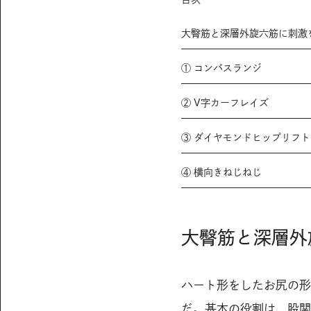
大臀筋と深層外旋六筋に刺激
① コンパスランジ
② V字カーフレイズ
③ ダイヤモンドヒップリフト
④ 横向きねじねじ
大臀筋と深層外
ハート形をしたお尻の形
だ。基本の役割は、
股関