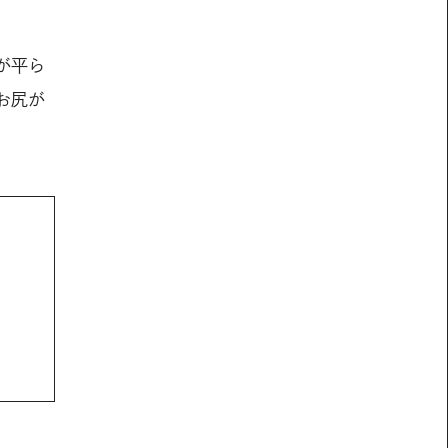
が平ら
お尻が