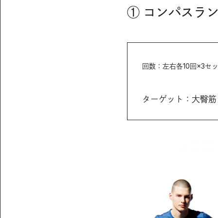
① コンパスラ
回数：左右各10回×3セ
ターゲット：大臀筋