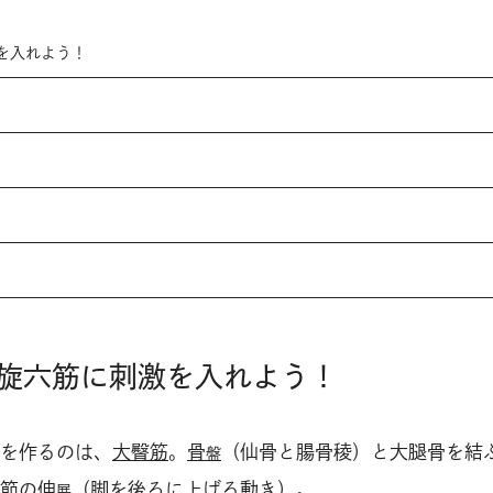
を入れよう！
旋六筋に刺激を入れよう！
を作るのは、
大臀筋
。
骨
（仙骨と腸骨稜）と大腿骨を結
盤
節
の伸
（脚を後ろに上げる動き）。
展