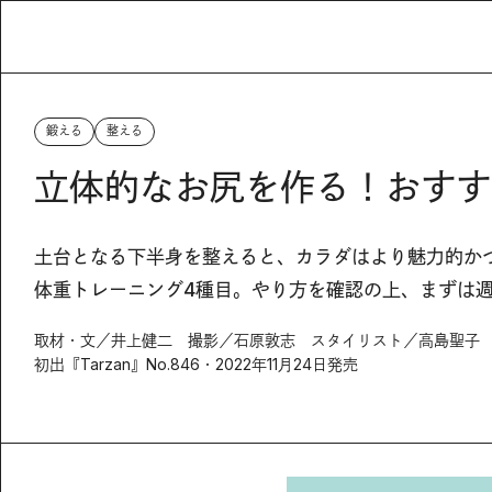
鍛える
整える
立体的なお尻を作る！おすす
土台となる下半身を整えると、カラダはより魅力的か
体重トレーニング4種目。やり方を確認の上、まずは週
取材・文／井上健二 撮影／石原敦志 スタイリスト／高島聖子
初出『Tarzan』No.846・2022年11月24日発売