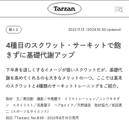
2022.11.13
2024.10.30
鍛える
（
Updated）
4種目のスクワット・サーキットで飽
きずに基礎代謝アップ
下半身を逞しくするイメージが強いスクワットだが、基礎代
謝を高めてくれるのも大きなメリットの一つ。ここでは基本
のスクワットと4種類のサーキットトレーニングをご紹介。
取材・文／黒田創 撮影／中島慶子 イラストレーション／ニシワキタダ
シ スタイリスト／高島聖子 ヘア&メイク／天野誠吾 取材協力／坂詰真
二（スポーツ＆サイエンス）
初出『Tarzan』No.839・2022年8月10日発売