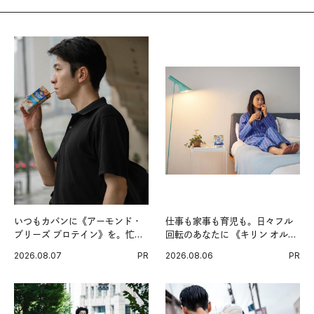
いつもカバンに《アーモンド・
仕事も家事も育児も。日々フル
ブリーズ プロテイン》を。忙し
回転のあなたに 《キリン オルニ
い毎日の簡単コンディショニン
チンPRO》という新習慣。
2026.08.07
PR
2026.08.06
PR
グ習慣。