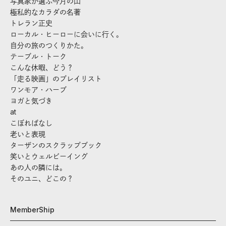
写真家が選ぶ今月の山
極私的なカラダの名著
トレラン正史
ローカル・ヒーローに会いに行く。
自分の旅のつくりかた。
テーブル・トーク
こんな休暇、どう？
「走る映画」のプレイリスト
ワンモア・ハーブ
ヨガと気づき
at
こぼればなし
老いと表現
ターザンのスクラップブック
笑いとウェルビーイング
あの人の隣には。
そのユニ、どこの？
MemberShip