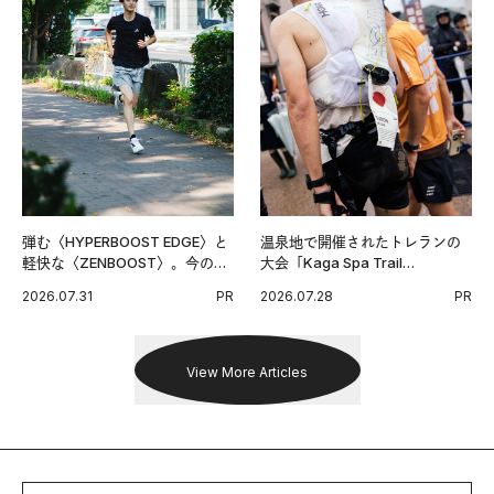
弾む〈HYPERBOOST EDGE〉と
温泉地で開催されたトレランの
軽快な〈ZENBOOST〉。今の時
大会「Kaga Spa Trail
代に寄り添うアディダスが打ち
Endurance 100 by UTMB」。本
2026.07.31
PR
2026.07.28
PR
出した新機軸。
戦を夢見るランナーたちの奮闘
を追った。
View More Articles