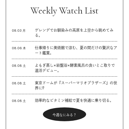
Weekly Watch List
ゲレンデでお馴染みの高原を上空から眺めてみ
08.03 月
る。
仕事帰りに美術館で涼む、夏の間だけの贅沢なア
08.06 木
ート鑑賞。
よもぎ蒸し×岩盤浴×酵素風呂の良いとこ取りで
08.08 土
温活デビュー。
東京ドームが『スーパーマリオブラザーズ』の世
08.08 土
界に⁉︎
効率的なビタミン補給で夏を快適に乗り切る。
08.08 土
今週なにみる？