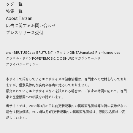
タグ一覧
特集一覧
About Tarzan
広告に関するお問い合わせ
プレスリリース受付
anan
BRUTUS
Casa BRUTUS
クロワッサン
GINZA
Hanako
& Premium
colocal
クウネル・サロン
POPEYE
MCS
こここ
SHURO
マガジンワールド
プライバシーポリシー
本サイトで紹介しているエクササイズや健康情報は、専門家への取材を行っており
ますが、個別具体的な疾病や傷病に対応しておりません。
紹介されているエクササイズなどを試される場合は、ご自身の体調に応じて、専門
家や医療機関への相談をお勧めします。
当サイトでは、2021年3月31日以前更新記事内の掲載商品価格等は特に表示がない
場合は税抜価格、2021年4月1日更新記事内の掲載商品価格は、原則税込価格で表
記しています。