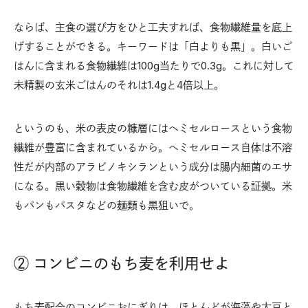
ならば、主食の選び方をひと工夫すれば、食物繊維量を底上
げすることができる。キーワードは「白よりも黒」。白いご
はんに含まれる食物繊維は100g当たりで0.3g。これに対して
未精製の玄米ごはんのそれは1.4gと4倍以上。
というのも、米の表皮の糠層にはヘミセルロースという食物
繊維が豊富に含まれているから。ヘミセルロース自体は不溶
性だが内部のアラビノキシランという成分は腸内細菌のエサ
になる。黒い穀物は食物繊維を含む皮がついている証拠。米
もパンもパスタなどの麺類も黒狙いで。
② コンビニのもち麦を利用せよ
もち麦配合のコンビニおにぎりは、ほとんどが海藻や大豆と