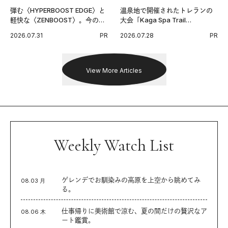
弾む〈HYPERBOOST EDGE〉と
温泉地で開催されたトレランの
軽快な〈ZENBOOST〉。今の時
大会「Kaga Spa Trail
代に寄り添うアディダスが打ち
Endurance 100 by UTMB」。本
2026.07.31
PR
2026.07.28
PR
出した新機軸。
戦を夢見るランナーたちの奮闘
を追った。
View More Articles
Weekly Watch List
ゲレンデでお馴染みの高原を上空から眺めてみ
08.03 月
る。
仕事帰りに美術館で涼む、夏の間だけの贅沢なア
08.06 木
ート鑑賞。