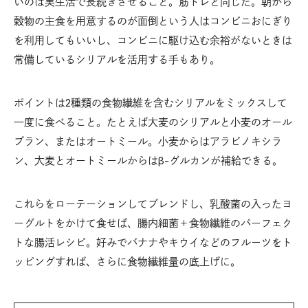
いのは実生活で長続きさせること。筋トレと同じだ。朝から
穀物の主食を用意するのが面倒という人はコンビニおにぎり
を利用してもいいし、コンビニに駆け込む余裕がないときは
常備しているシリアルを活用する手もあり。
ポイントは2種類の食物繊維を含むシリアルをミックスして
一度に食べること。たとえば大麦のシリアルと小麦のオール
ブラン、またはオートミール。小麦からはアラビノキシラ
ン、大麦とオートミールからはβ-グルカンが補給できる。
これらをローテーションしてブレンドし、乳酸菌の入ったヨ
ーグルトをかけて食せば、腸内細菌＋食物繊維のパーフェク
トな腸活レシピ。好みでバナナやキウイなどのフルーツをト
ッピングすれば、さらに食物繊維量の底上げに。