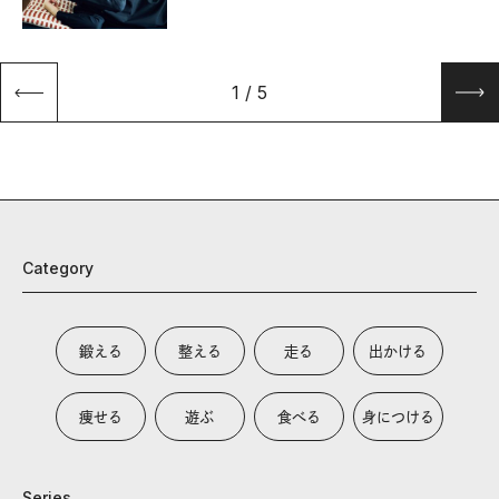
1
/
5
Category
鍛える
整える
走る
出かける
痩せる
遊ぶ
食べる
身につける
Series