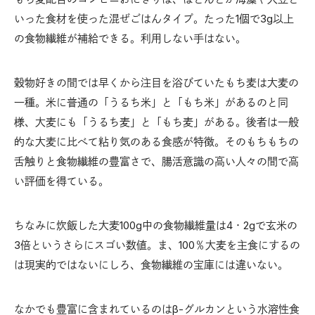
いった食材を使った混ぜごはんタイプ。たった1個で3g以上
の食物繊維が補給できる。利用しない手はない。
穀物好きの間では早くから注目を浴びていたもち麦は大麦の
一種。米に普通の「うるち米」と「もち米」があるのと同
様、大麦にも「うるち麦」と「もち麦」がある。後者は一般
的な大麦に比べて粘り気のある食感が特徴。そのもちもちの
舌触りと食物繊維の豊富さで、腸活意識の高い人々の間で高
い評価を得ている。
ちなみに炊飯した大麦100g中の食物繊維量は4・2gで玄米の
3倍というさらにスゴい数値。ま、100％大麦を主食にするの
は現実的ではないにしろ、食物繊維の宝庫には違いない。
なかでも豊富に含まれているのはβ-グルカンという水溶性食