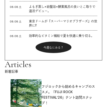
よもぎ蒸し×岩盤浴×酵素風呂の良いとこ取りで
08.08 土
温活デビュー。
東京ドームが『スーパーマリオブラザーズ』の世
08.08 土
界に⁉︎
効率的なビタミン補給で夏を快適に乗り切る。
08.08 土
今週なにみる？
Articles
新着記事
フジロックから始めるキャンプのス
スメ。「FUJI ROCK
FESTIVAL’26」テント訪問スナッ
プ！