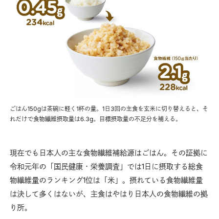
ごはん150gは茶碗に軽く1杯の量。1日3回の主食を玄米に切り替えると、そ
れだけで食物繊維摂取量は6.3g。目標摂取量の不足分を補える。
現在でも日本人の主な食物繊維補給源はごはん。その証拠に
令和元年の「国民健康・栄養調査」では1日に摂取する総食
物繊維量のランキング1位は「米」。摂れている食物繊維量
は決して多くはないが、主食はやはり日本人の食物繊維の拠
り所。