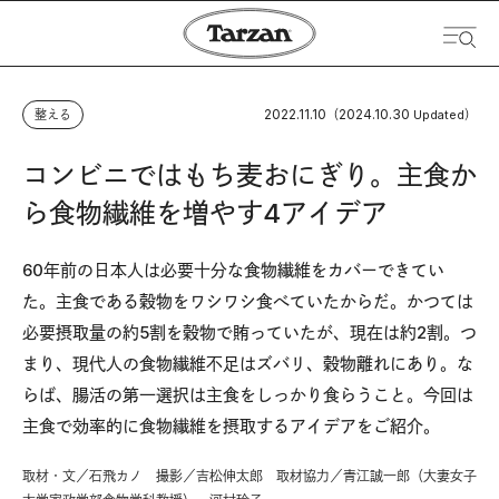
2022.11.10
2024.10.30
整える
（
Updated）
コンビニではもち麦おにぎり。主食か
ら食物繊維を増やす4アイデア
60年前の日本人は必要十分な食物繊維をカバーできてい
た。主食である穀物をワシワシ食べていたからだ。かつては
必要摂取量の約5割を穀物で賄っていたが、現在は約2割。つ
まり、現代人の食物繊維不足はズバリ、穀物離れにあり。な
らば、腸活の第一選択は主食をしっかり食らうこと。今回は
主食で効率的に食物繊維を摂取するアイデアをご紹介。
取材・文／石飛カノ 撮影／吉松伸太郎 取材協力／青江誠一郎（大妻女子