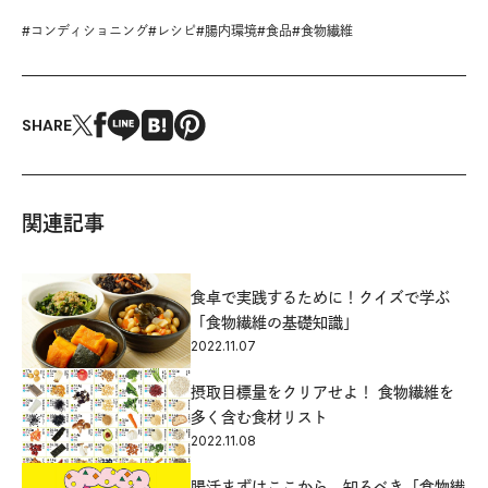
#
コンディショニング
#
レシピ
#
腸内環境
#
食品
#
食物繊維
SHARE
関連記事
食卓で実践するために！クイズで学ぶ
「食物繊維の基礎知識」
2022.11.07
摂取目標量をクリアせよ！ 食物繊維を
多く含む食材リスト
2022.11.08
腸活まずはここから。知るべき「食物繊