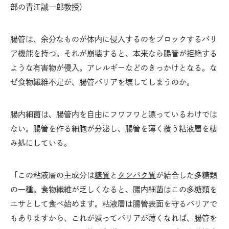
部の青江誠一郎教授）
腸管は、余分なものが体内に侵入するのをブロックするバリ
ア機能を持つ。それが崩壊すると、本来なら腸管が拒絶する
ような有害物が侵入。アレルギーなどのきっかけとなる。な
ぜ食物繊維不足が、腸管バリアを壊してしまうのか。
腸内細菌は、腸管内を自由にフワフワと漂っているわけでは
ない。腸管を作る細胞が分泌し、腸管を薄く覆う粘液層を棲
み処にしている。
「この粘液層の主成分は
糖質
と
タンパク質
が結合した多糖類
の一種。食物繊維が乏しくなると、腸内細菌はこの多糖類を
エサとして食べ始めます。粘液層は腸管表面を守るバリアで
もありますから、これが減ってバリアが薄くなれば、腸管を