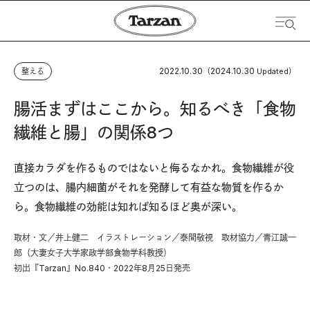
2022.10.30
2024.10.30
整える
（
Updated）
腸活まずはここから。知るべき「食物
繊維と腸」の関係8つ
直接カラダを作るものではないと侮るなかれ。食物繊維が役
立つのは、腸内細菌がそれを発酵して有益な物質を作るか
ら。食物繊維の効能は知れば知るほど奥が深い。
取材・文／井上健二 イラストレーション／泰間敬視 取材協力／青江誠一
郎（大妻女子大学家政学部食物学科教授）
初出『Tarzan』No.840・2022年8月25日発売