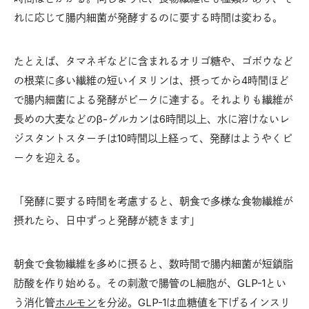
れに応じて腸内細菌が発酵するのに要する時間は変わる。
たとえば、タマネギなどに含まれるオリゴ糖や、ゴボウなど
の根菜に多い繊維の短いイヌリンは、摂ってから4時間ほど
で腸内細菌による発酵がピークに達する。それよりも繊維が
長めの大麦などのβ-グルカンは6時間以上、水に溶けないレ
ジスタントスターチは10時間以上経って、発酵はようやくピ
ークを迎える。
「発酵に要する時間を考慮すると、朝食で多様な食物繊維が
摂れたら、日中ずっと発酵が続きます」
朝食で食物繊維を多めに摂ると、数時間で腸内細菌が短鎖脂
肪酸を作り始める。その刺激で腸管のL細胞が、GLP-1とい
う消化管
ホルモン
を分泌。GLP-1は血糖値を下げるインスリ