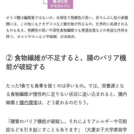
オリゴ糖は繊維質ではないが、水溶性で発酵性が高い。非でんぷん性の多糖
類には、この他にもナタデココなど微生物が作るもの、化学的に処理される
ものもある。発酵性の低い不溶性食物繊維でも便通促進などの有益な作用を
持つ。
※エビやカニなど甲殻類。日本独自。
② 食物繊維が不足すると、腸のバリア機
能が破綻する
たった1食でも食事を抜くのは辛いもの。では、栄養源とな
る食物繊維が慢性的に足りない状況に追い込まれると、腸内
細菌と
腸内環境
は、どう変わるのだろう。
「腸管のバリア機能が破綻し、それによりアレルギーや花粉
症などを引き起こすこともあります」（大妻女子大学家政学