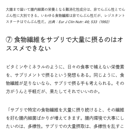
大腸まで届いて腸内細菌の栄養となる難消化性成分は、非でんぷん性とでん
ぷん性に大別できる。いわゆる食物繊維は非でんぷん性だが、レジスタント
スターチはでんぷん性だ
。出典：Eur J Clin Nutr: 46; 533（1992）
⑦ 食物繊維をサプリで大量に摂るのはオ
ススメできない
ビタミンやミネラルのように、日々の食事で補えない栄養素
を、サプリメントで摂るという発想もある。同じように、食
物繊維が足りないなら、サプリで摂る手も考えられる。その
方がうんと手軽だが、果たしてそれでいいのか。
「サプリで特定の食物繊維を大量に摂り続けると、その繊維
を好む腸内細菌ばかりが増えてきます。腸内環境で大事にし
たいのは、多様性。サプリでの大量摂取は、多様性を乱すこ