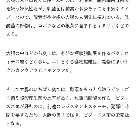
大腸の入り口近くに多く潜むのは、乳酸菌。腸内細菌は酸素
を嫌う嫌気性だが、乳酸菌は酸素が多少あっても平気なタイ
プ。なので、酸素がやや多い大腸の玄関先に棲んでいる。乳
酸菌の好物は、ゴボウなどの根菜に含まれるイヌリンなどで
ある。
大腸の中ほどから奥には、有益な短鎖脂肪酸を作るバクテロ
イデス属などが多い。エサとなる食物繊維は、穀物に多いβ-
グルカンやアラビノキシランだ。
そして大腸のいちばん奥では、酸素をもっとも嫌うビフィズ
ス菌や酪酸産生菌の比率が高く、短鎖脂肪酸を作る。ビフィ
ズス菌が好むのは、前述のレジスタントスターチ。発酵に時
間を要するため、大腸の奥まで届き、ビフィズス菌の栄養源
となる。