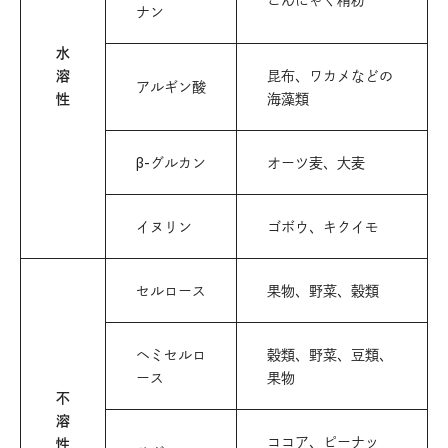
ナン
水
溶
昆布、ワカメなどの
アルギン酸
性
海藻類
β-グルカン
オーツ麦、大麦
イヌリン
ゴボウ、キクイモ
セルロース
果物、野菜、穀類
ヘミセルロ
穀類、野菜、豆類、
ース
果物
不
溶
ココア、ピーナッ
性