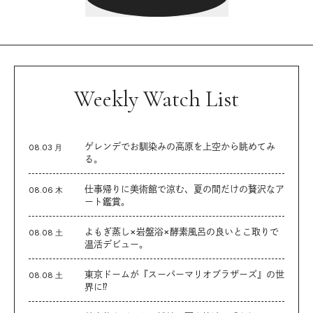
Weekly Watch List
ゲレンデでお馴染みの高原を上空から眺めてみ
08.03 月
る。
仕事帰りに美術館で涼む、夏の間だけの贅沢なア
08.06 木
ート鑑賞。
よもぎ蒸し×岩盤浴×酵素風呂の良いとこ取りで
08.08 土
温活デビュー。
東京ドームが『スーパーマリオブラザーズ』の世
08.08 土
界に⁉︎