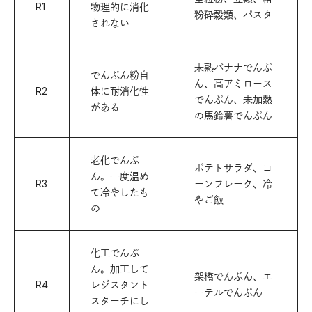
R1
物理的に消化
粉砕穀類、パスタ
されない
未熟バナナでんぷ
でんぷん粉自
ん、高アミロース
R2
体に耐消化性
でんぷん、未加熱
がある
の馬鈴薯でんぷん
老化でんぷ
ポテトサラダ、コ
ん。一度温め
R3
ーンフレーク、冷
て冷やしたも
やご飯
の
化工でんぷ
ん。加工して
架橋でんぷん、エ
R4
レジスタント
ーテルでんぷん
スターチにし