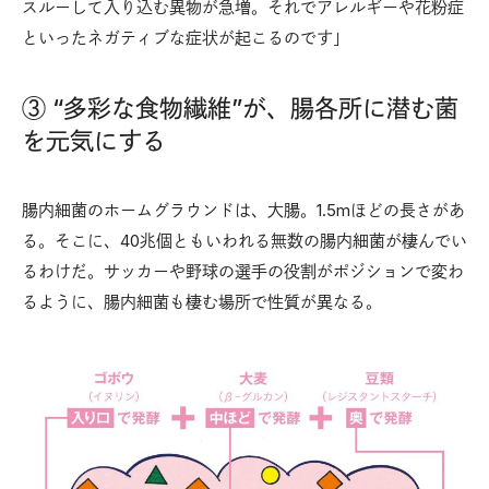
スルーして入り込む異物が急増。それでアレルギーや花粉症
といったネガティブな症状が起こるのです」
③ “多彩な食物繊維”が、腸各所に潜む菌
を元気にする
腸内細菌のホームグラウンドは、大腸。1.5mほどの長さがあ
る。そこに、40兆個ともいわれる無数の腸内細菌が棲んでい
るわけだ。サッカーや野球の選手の役割がポジションで変わ
るように、腸内細菌も棲む場所で性質が異なる。