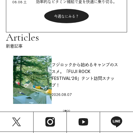
効率的なビタミン補給で夏を快適に乗り切る。
08.08 土
今週なにみる？
Articles
新着記事
フジロックから始めるキャンプのス
スメ。「FUJI ROCK
FESTIVAL’26」テント訪問スナッ
プ！
2026.08.07