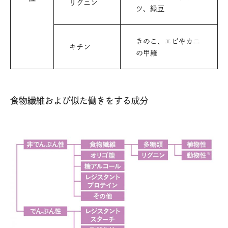
リグニン
ツ、緑豆
きのこ、エビやカニ
キチン
の甲羅
食物繊維および似た働きをする成分