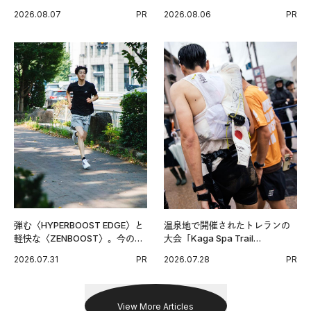
い毎日の簡単コンディショニン
チンPRO》という新習慣。
2026.08.07
PR
2026.08.06
PR
グ習慣。
弾む〈HYPERBOOST EDGE〉と
温泉地で開催されたトレランの
軽快な〈ZENBOOST〉。今の時
大会「Kaga Spa Trail
代に寄り添うアディダスが打ち
Endurance 100 by UTMB」。本
2026.07.31
PR
2026.07.28
PR
出した新機軸。
戦を夢見るランナーたちの奮闘
を追った。
View More Articles