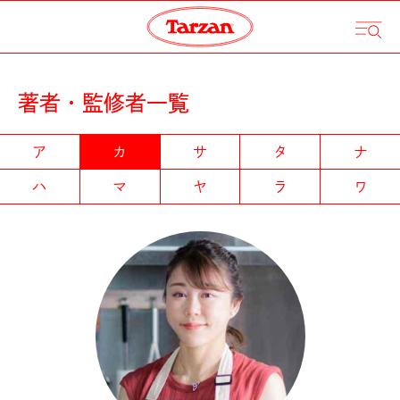
著者・監修者一覧
ア
カ
サ
タ
ナ
ハ
マ
ヤ
ラ
ワ