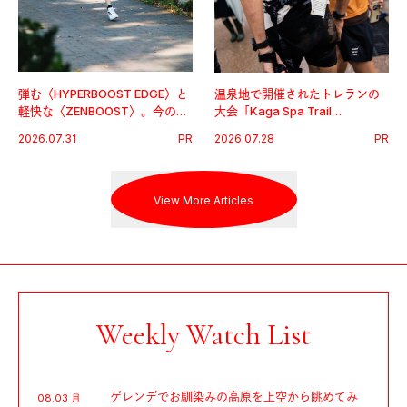
弾む〈HYPERBOOST EDGE〉と
温泉地で開催されたトレランの
軽快な〈ZENBOOST〉。今の時
大会「Kaga Spa Trail
代に寄り添うアディダスが打ち
Endurance 100 by UTMB」。本
2026.07.31
PR
2026.07.28
PR
出した新機軸。
戦を夢見るランナーたちの奮闘
を追った。
View More Articles
Weekly Watch List
ゲレンデでお馴染みの高原を上空から眺めてみ
08.03 月