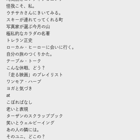
怪我こそ、私。
ウチサカさんにきいてみる。
スキーが連れてってくれる町
写真家が選ぶ今月の山
極私的なカラダの名著
トレラン正史
ローカル・ヒーローに会いに行く。
自分の旅のつくりかた。
テーブル・トーク
こんな休暇、どう？
「走る映画」のプレイリスト
ワンモア・ハーブ
ヨガと気づき
at
こぼればなし
老いと表現
ターザンのスクラップブック
笑いとウェルビーイング
あの人の隣には。
そのユニ、どこの？