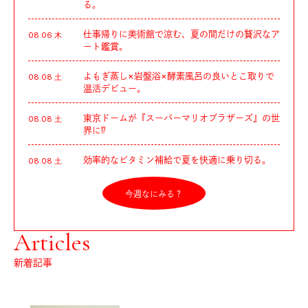
る。
仕事帰りに美術館で涼む、夏の間だけの贅沢なア
08.06 木
ート鑑賞。
よもぎ蒸し×岩盤浴×酵素風呂の良いとこ取りで
08.08 土
温活デビュー。
東京ドームが『スーパーマリオブラザーズ』の世
08.08 土
界に⁉︎
効率的なビタミン補給で夏を快適に乗り切る。
08.08 土
今週なにみる？
Articles
新着記事