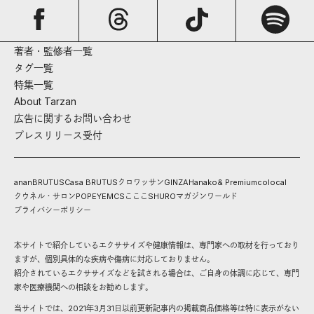
著者・監修者一覧
タグ一覧
特集一覧
About Tarzan
広告に関するお問い合わせ
プレスリリース受付
anan
BRUTUS
Casa BRUTUS
クロワッサン
GINZA
Hanako
& Premium
colocal
クウネル・サロン
POPEYE
MCS
こここ
SHURO
マガジンワールド
プライバシーポリシー
本サイトで紹介しているエクササイズや健康情報は、専門家への取材を行っており
ますが、個別具体的な疾病や傷病に対応しておりません。
紹介されているエクササイズなどを試される場合は、ご自身の体調に応じて、専門
家や医療機関への相談をお勧めします。
当サイトでは、2021年3月31日以前更新記事内の掲載商品価格等は特に表示がない