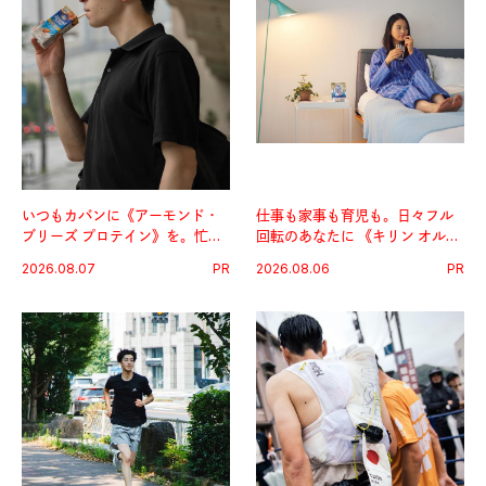
いつもカバンに《アーモンド・
仕事も家事も育児も。日々フル
ブリーズ プロテイン》を。忙し
回転のあなたに 《キリン オルニ
い毎日の簡単コンディショニン
チンPRO》という新習慣。
2026.08.07
PR
2026.08.06
PR
グ習慣。