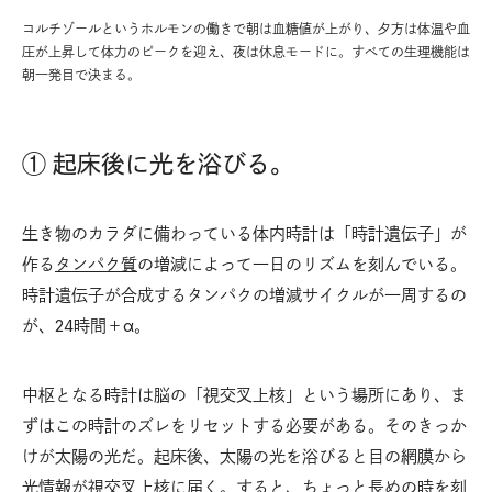
コルチゾールというホルモンの働きで朝は血糖値が上がり、夕方は体温や血
圧が上昇して体力のピークを迎え、夜は休息モードに。すべての生理機能は
朝一発目で決まる。
① 起床後に光を浴びる。
生き物のカラダに備わっている体内時計は「時計遺伝子」が
作る
タンパク質
の増減によって一日のリズムを刻んでいる。
時計遺伝子が合成するタンパクの増減サイクルが一周するの
が、24時間＋α。
中枢となる時計は脳の「視交叉上核」という場所にあり、ま
ずはこの時計のズレをリセットする必要がある。そのきっか
けが太陽の光だ。起床後、太陽の光を浴びると目の網膜から
光情報が視交叉上核に届く。すると、ちょっと長めの時を刻