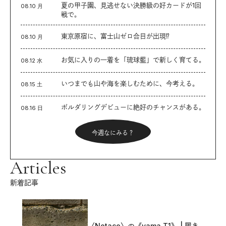
夏の甲子園、見逃せない決勝級の好カードが1回
08.10 月
戦で。
東京原宿に、富士山ゼロ合目が出現⁉︎
08.10 月
お気に入りの一着を「琉球藍」で新しく育てる。
08.12 水
いつまでも山や海を楽しむために、今考える。
08.15 土
ボルダリングデビューに絶好のチャンスがある。
08.16 日
今週なにみる？
Articles
新着記事
〈Notace〉の《yama T1》 | 履き