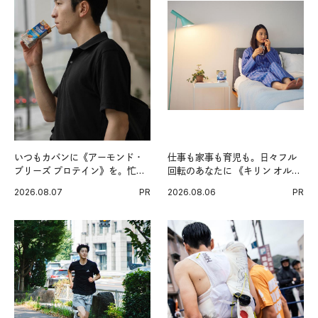
いつもカバンに《アーモンド・
仕事も家事も育児も。日々フル
ブリーズ プロテイン》を。忙し
回転のあなたに 《キリン オルニ
い毎日の簡単コンディショニン
チンPRO》という新習慣。
2026.08.07
PR
2026.08.06
PR
グ習慣。