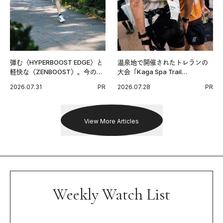
弾む〈HYPERBOOST EDGE〉と
温泉地で開催されたトレランの
軽快な〈ZENBOOST〉。今の時
大会「Kaga Spa Trail
代に寄り添うアディダスが打ち
Endurance 100 by UTMB」。本
2026.07.31
PR
2026.07.28
PR
出した新機軸。
戦を夢見るランナーたちの奮闘
を追った。
View More Articles
Weekly Watch List