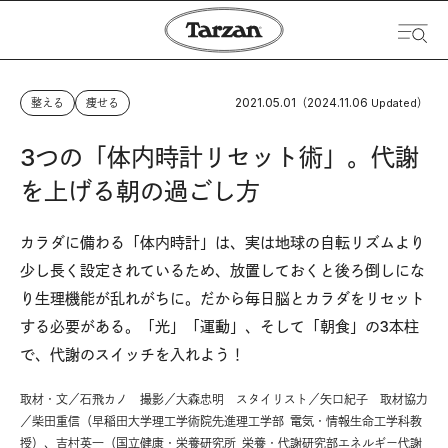
2021.05.01
2024.11.06
整える
痩せる
（
Updated）
3つの「体内時計リセット術」。代謝
を上げる朝の過ごし方
カラダに備わる「体内時計」は、実は地球の自転リズムより
少し長く設定されているため、放置しておくと後ろ倒しにな
り生理機能が乱れがちに。だから毎日脳とカラダをリセット
する必要がある。「光」「運動」、そして「朝食」の3本柱
で、代謝のスイッチを入れよう！
取材・文／石飛カノ 撮影／大森忠明 スタイリスト／矢口紀子 取材協力
／柴田重信（早稲田大学理工学術院先進理工学部 電気・情報生命工学科教
授）、吉村英一（国立健康・栄養研究所 栄養・代謝研究部エネルギー代謝