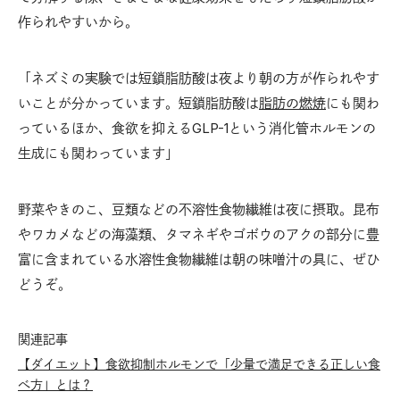
作られやすいから。
「ネズミの実験では短鎖脂肪酸は夜より朝の方が作られやす
いことが分かっています。短鎖脂肪酸は
脂肪の燃焼
にも関わ
っているほか、食欲を抑えるGLP-1という消化管ホルモンの
生成にも関わっています」
野菜やきのこ、豆類などの不溶性食物繊維は夜に摂取。昆布
やワカメなどの海藻類、タマネギやゴボウのアクの部分に豊
富に含まれている水溶性食物繊維は朝の味噌汁の具に、ぜひ
どうぞ。
関連記事
【ダイエット】食欲抑制ホルモンで「少量で満足できる正しい食
べ方」とは？