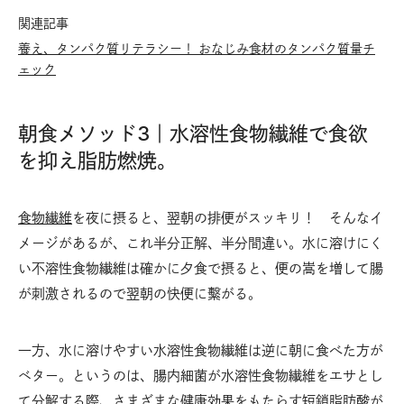
関連記事
養え、タンパク質リテラシー！ おなじみ食材のタンパク質量チ
ェック
朝食メソッド3｜水溶性食物繊維で食欲
を抑え脂肪燃焼。
食物繊維
を夜に摂ると、翌朝の排便がスッキリ！ そんなイ
メージがあるが、これ半分正解、半分間違い。水に溶けにく
い不溶性食物繊維は確かに夕食で摂ると、便の嵩を増して腸
が刺激されるので翌朝の快便に繫がる。
一方、水に溶けやすい水溶性食物繊維は逆に朝に食べた方が
ベター。というのは、腸内細菌が水溶性食物繊維をエサとし
て分解する際、さまざまな健康効果をもたらす短鎖脂肪酸が