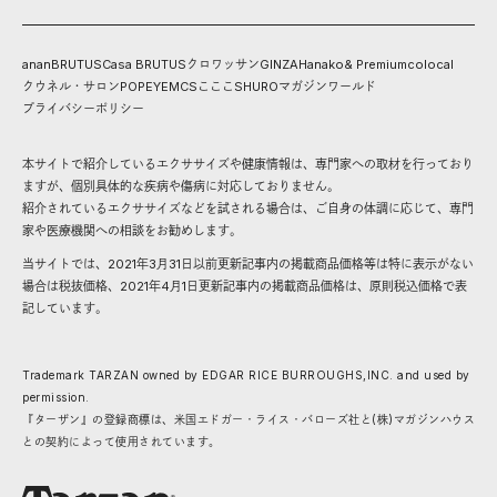
anan
BRUTUS
Casa BRUTUS
クロワッサン
GINZA
Hanako
& Premium
colocal
クウネル・サロン
POPEYE
MCS
こここ
SHURO
マガジンワールド
プライバシーポリシー
本サイトで紹介しているエクササイズや健康情報は、専門家への取材を行っており
ますが、個別具体的な疾病や傷病に対応しておりません。
紹介されているエクササイズなどを試される場合は、ご自身の体調に応じて、専門
家や医療機関への相談をお勧めします。
当サイトでは、2021年3月31日以前更新記事内の掲載商品価格等は特に表示がない
場合は税抜価格、2021年4月1日更新記事内の掲載商品価格は、原則税込価格で表
記しています。
Trademark TARZAN owned by EDGAR RICE BURROUGHS,INC. and used by
permission.
『ターザン』の登録商標は、米国エドガー・ライス・バローズ社と(株)マガジンハウス
との契約によって使用されています。