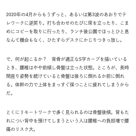
2020年の4月からもうずっと、あるいは第3波のあおりでテ
レワークに逆戻り。打ち合わせのたびに席を立ったり、こま
めにコピーを取りに行ったり、ランチ後公園でほっとひと息
なんて機会もなく、ひたすらデスクにかじりつきっ放し。
で、何が起こるか？ 背骨が適正なS字カーブを描いている
とき、腰椎はやや前傾し骨盤は立った状態。ところが、長時
間座り姿勢を続けていると骨盤は後ろに倒れるか前に倒れ
る。体幹の力で上体をまっすぐ保つことに疲れてしまうから
だ。
とくにリモートワークで多く見られるのは骨盤後傾。背もた
れについ背中を預けてしまうという人は腰椎への負担増で腰
痛のリスク大。