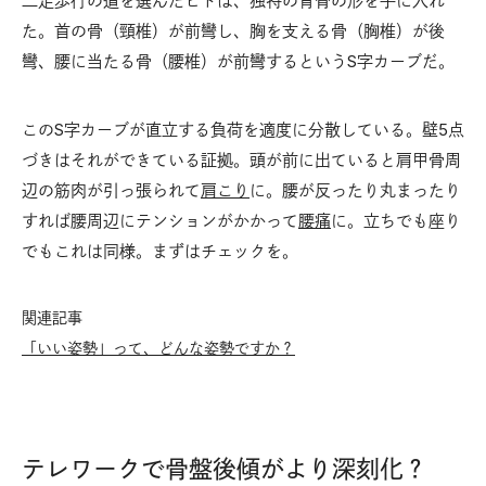
二足歩行の道を選んだヒトは、独特の背骨の形を手に入れ
た。首の骨（頸椎）が前彎し、胸を支える骨（胸椎）が後
彎、腰に当たる骨（腰椎）が前彎するというS字カーブだ。
このS字カーブが直立する負荷を適度に分散している。壁5点
づきはそれができている証拠。頭が前に出ていると肩甲骨周
辺の筋肉が引っ張られて
肩こり
に。腰が反ったり丸まったり
すれば腰周辺にテンションがかかって
腰痛
に。立ちでも座り
でもこれは同様。まずはチェックを。
関連記事
「いい姿勢」って、どんな姿勢ですか？
テレワークで骨盤後傾がより深刻化？