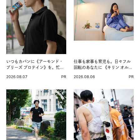
いつもカバンに《アーモンド・
仕事も家事も育児も。日々フル
ブリーズ プロテイン》を。忙し
回転のあなたに 《キリン オルニ
い毎日の簡単コンディショニン
チンPRO》という新習慣。
2026.08.07
PR
2026.08.06
PR
グ習慣。