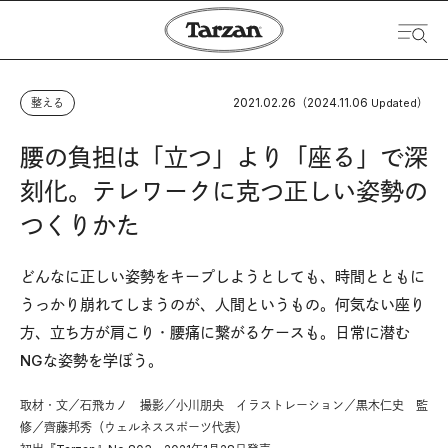
2021.02.26
2024.11.06
整える
（
Updated）
腰の負担は「立つ」より「座る」で深
刻化。テレワークに克つ正しい姿勢の
つくりかた
どんなに正しい姿勢をキープしようとしても、時間とともに
うっかり崩れてしまうのが、人間というもの。何気ない座り
方、立ち方が肩こり・腰痛に繋がるケースも。日常に潜む
NGな姿勢を学ぼう。
取材・文／石飛カノ 撮影／小川朋央 イラストレーション／黒木仁史 監
修／齊藤邦秀（ウェルネススポーツ代表）