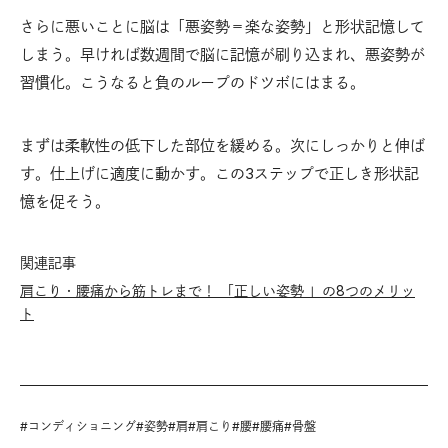
さらに悪いことに脳は「悪姿勢＝楽な姿勢」と形状記憶して
しまう。早ければ数週間で脳に記憶が刷り込まれ、悪姿勢が
習慣化。こうなると負のループのドツボにはまる。
まずは柔軟性の低下した部位を緩める。次にしっかりと伸ば
す。仕上げに適度に動かす。この3ステップで正しき形状記
憶を促そう。
関連記事
肩こり・腰痛から筋トレまで！ 「正しい姿勢 」の8つのメリッ
ト
#
コンディショニング
#
姿勢
#
肩
#
肩こり
#
腰
#
腰痛
#
骨盤