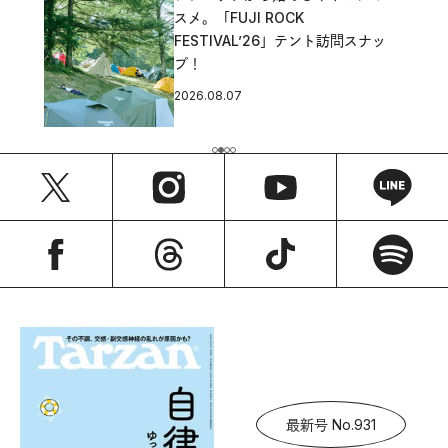
スメ。「FUJI ROCK
FESTIVAL’26」テント訪問スナッ
プ！
2026.08.07
最新号 No.931