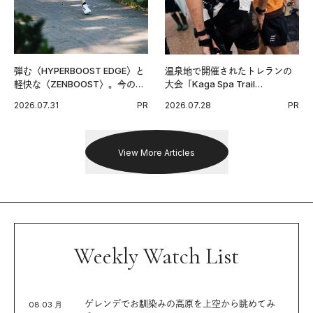
弾む〈HYPERBOOST EDGE〉と
温泉地で開催されたトレランの
軽快な〈ZENBOOST〉。今の時
大会「Kaga Spa Trail
代に寄り添うアディダスが打ち
Endurance 100 by UTMB」。本
2026.07.31
PR
2026.07.28
PR
出した新機軸。
戦を夢見るランナーたちの奮闘
を追った。
View More Articles
Weekly Watch List
ゲレンデでお馴染みの高原を上空から眺めてみ
08.03 月