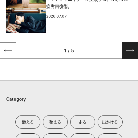
疲労回復術。
2026.07.07
1
/
5
Category
鍛える
整える
走る
出かける