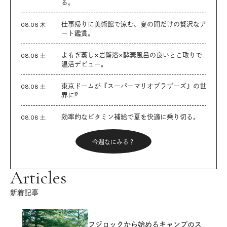
る。
仕事帰りに美術館で涼む、夏の間だけの贅沢なア
08.06 木
ート鑑賞。
よもぎ蒸し×岩盤浴×酵素風呂の良いとこ取りで
08.08 土
温活デビュー。
東京ドームが『スーパーマリオブラザーズ』の世
08.08 土
界に⁉︎
効率的なビタミン補給で夏を快適に乗り切る。
08.08 土
今週なにみる？
Articles
新着記事
フジロックから始めるキャンプのス