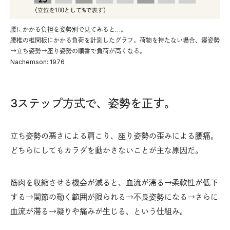
腰にかかる負担を姿勢別で見てみると…。
腰椎の椎間板にかかる負荷を計測したグラフ。荷物を持たない場合、寝姿勢
→立ち姿勢→座り姿勢の順番で負荷が高くなる。
Nachemson: 1976
3ステップ方式で、姿勢を正す。
立ち姿勢の悪さによる肩こり、座り姿勢の歪みによる腰痛。
どちらにしてもカラダを動かさないことが主な原因だ。
筋肉を収縮させる機会が減ると、血流が滞る→柔軟性が低下
する→関節の動く範囲が限られる→不良姿勢になる→さらに
血流が滞る→凝りや痛みが生じる、という仕組み。