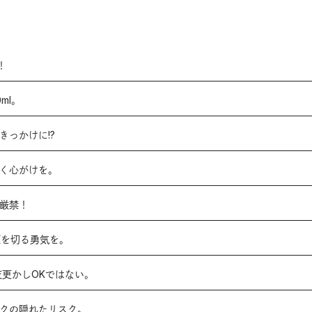
！
ml。
きっかけに!?
行く心がけを。
は厳禁！
源を切る勇気を。
夜更かしOKではない。
ークの隠れたリスク。