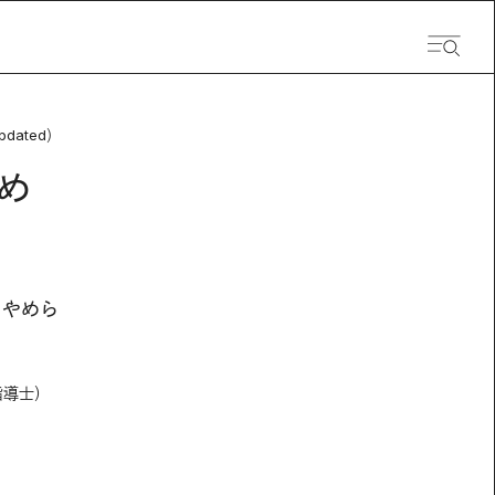
pdated）
め
もやめら
指導士）