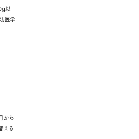
0g以
防医学
月から
替える