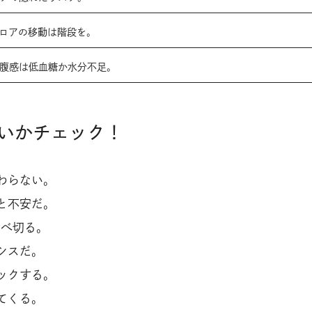
フロアの移動は階段を。
空腹感は低血糖か水分不足。
いかチェック！
わらない。
と不安だ。
食べ切る。
シスだ。
ックする。
てくる。