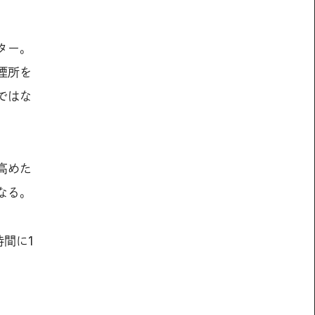
ター。
煙所を
ではな
高めた
なる。
時間に1