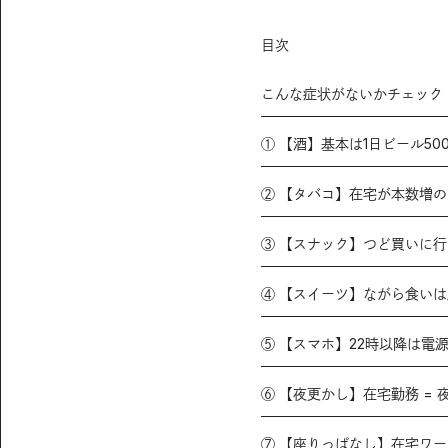
目次
こんな症状がないかチェック
① 【酒】基本は1日ビール500
② 【タバコ】在宅が本数増の
③ 【スナック】つど買いに
④ 【スイーツ】ながら食い
⑤ 【スマホ】22時以降は電
⑥ 【夜更かし】在宅勤務 = 
⑦ 【座りっぱなし】在宅ワ