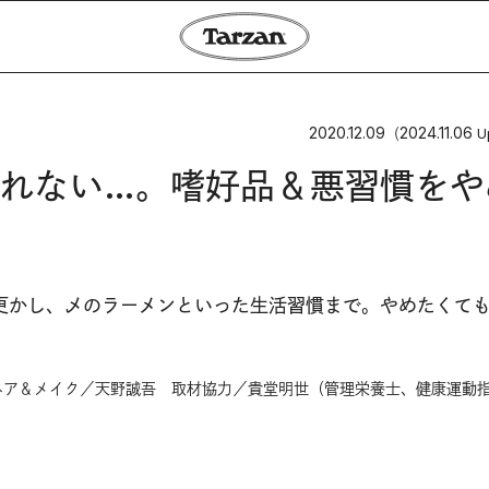
2020.12.09
2024.11.06
（
U
れない…。嗜好品＆悪習慣をや
更かし、〆のラーメンといった生活習慣まで。やめたくて
ヘア＆メイク／天野誠吾 取材協力／貴堂明世（管理栄養士、健康運動