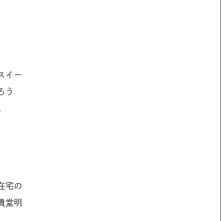
スイー
ろう
。
在宅の
貴堂明