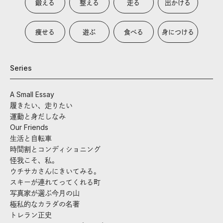
鍛える
整える
走る
出かける
痩せる
遊ぶ
食べる
身につける
Series
A Small Essay
履きたい、走りたい
運動と身だしなみ
Our Friends
生活と自転車
時間割とコンディショニング
怪我こそ、私。
ウチサカさんにきいてみる。
スキーが連れてってくれる町
写真家が選ぶ今月の山
極私的なカラダの名著
トレラン正史