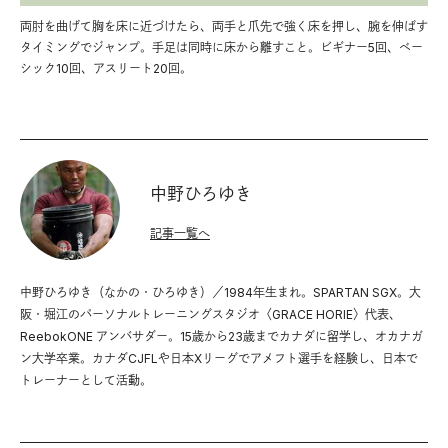
両肘を曲げて胸を床に近づけたら、両手と爪先で強く床を押し、腕を伸ばす
タイミングでジャンプ。手足は同時に床から離すこと。ビギナー5回、ベー
シック10回、アスリート20回。
中野ひろゆき
記事一覧へ
中野ひろゆき（なかの・ひろゆき）／1984年生まれ。SPARTAN SGX。大
阪・堀江のパーソナルトレーニングスタジオ〈GRACE HORIE〉代表、
ReebokONE アンバサダー。15歳から23歳までカナダに留学し、オカナガ
ン大学卒業。カナダCJFLや日本Xリーグでアメフト選手を経験し、日本で
トレーナーとして活動。