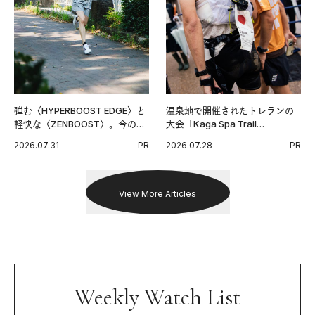
弾む〈HYPERBOOST EDGE〉と
温泉地で開催されたトレランの
軽快な〈ZENBOOST〉。今の時
大会「Kaga Spa Trail
代に寄り添うアディダスが打ち
Endurance 100 by UTMB」。本
2026.07.31
PR
2026.07.28
PR
出した新機軸。
戦を夢見るランナーたちの奮闘
を追った。
View More Articles
Weekly Watch List