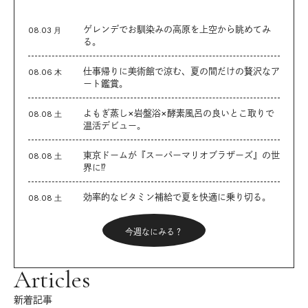
ゲレンデでお馴染みの高原を上空から眺めてみ
08.03 月
る。
仕事帰りに美術館で涼む、夏の間だけの贅沢なア
08.06 木
ート鑑賞。
よもぎ蒸し×岩盤浴×酵素風呂の良いとこ取りで
08.08 土
温活デビュー。
東京ドームが『スーパーマリオブラザーズ』の世
08.08 土
界に⁉︎
効率的なビタミン補給で夏を快適に乗り切る。
08.08 土
今週なにみる？
Articles
新着記事