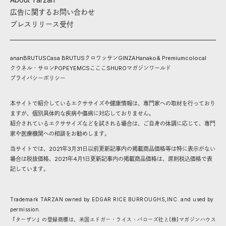
広告に関するお問い合わせ
プレスリリース受付
anan
BRUTUS
Casa BRUTUS
クロワッサン
GINZA
Hanako
& Premium
colocal
クウネル・サロン
POPEYE
MCS
こここ
SHURO
マガジンワールド
プライバシーポリシー
本サイトで紹介しているエクササイズや健康情報は、専門家への取材を行っており
ますが、個別具体的な疾病や傷病に対応しておりません。
紹介されているエクササイズなどを試される場合は、ご自身の体調に応じて、専門
家や医療機関への相談をお勧めします。
当サイトでは、2021年3月31日以前更新記事内の掲載商品価格等は特に表示がない
場合は税抜価格、2021年4月1日更新記事内の掲載商品価格は、原則税込価格で表
記しています。
Trademark TARZAN owned by EDGAR RICE BURROUGHS,INC. and used by
permission.
『ターザン』の登録商標は、米国エドガー・ライス・バローズ社と(株)マガジンハウス