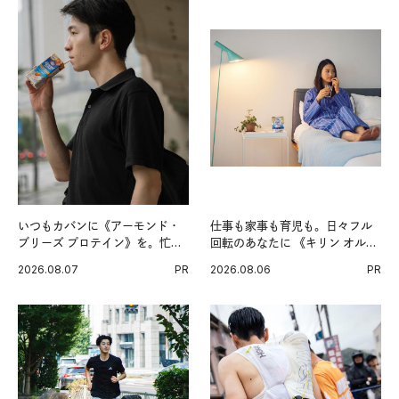
いつもカバンに《アーモンド・
仕事も家事も育児も。日々フル
ブリーズ プロテイン》を。忙し
回転のあなたに 《キリン オルニ
い毎日の簡単コンディショニン
チンPRO》という新習慣。
2026.08.07
PR
2026.08.06
PR
グ習慣。