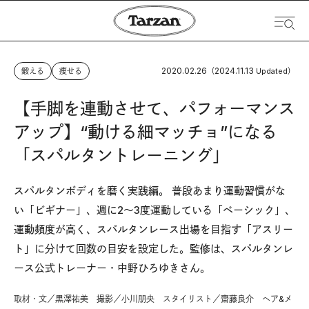
2020.02.26
2024.11.13
鍛える
痩せる
（
Updated）
【手脚を連動させて、パフォーマンス
アップ】“動ける細マッチョ”になる
「スパルタントレーニング」
スパルタンボディを磨く実践編。 普段あまり運動習慣がな
い「ビギナー」、週に2～3度運動している「ベーシック」、
運動頻度が高く、スパルタンレース出場を目指す「アスリー
ト」に分けて回数の目安を設定した。監修は、スパルタンレ
ース公式トレーナー・中野ひろゆきさん。
取材・文／黒澤祐美 撮影／小川朋央 スタイリスト／齋藤良介 ヘア&メ