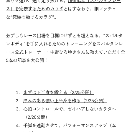
重りを運び、速く走り抜ける。
超過酷な「スパルタンレー
ス」を完走するためのカラダ
とはすなわち、細マッチョ
な“究極の動けるカラダ”。
必ずしもレース出場を目標にせずとも糧となる、“スパルタ
ンボディ”を手に入れるためのトレーニングをスパルタンレ
ース公式トレーナー・中野ひろゆきさんに教えていただく全
5本の記事を大公開！
まずは下半身を鍛える（2/25公開）
厚みのある強い上半身を作る（2/25公開）
心拍コントロールで、ゼイハアしないカラダへ
（2/26公開）
手脚を連動させて、パフォーマンスアップ（本