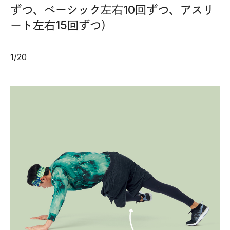
ずつ、ベーシック左右10回ずつ、アスリ
ート左右15回ずつ）
1
/
20