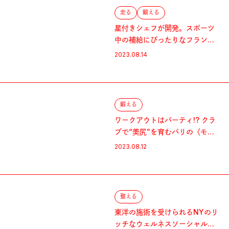
走る
鍛える
星付きシェフが開発。スポーツ
中の補給にぴったりなフランス
の「エナジーピューレ」
2023.08.14
鍛える
ワークアウトはパーティ!? クラ
ブで“美尻”を育むパリの〈モ
ン・キュー・クラブ〉
2023.08.12
整える
東洋の施術を受けられるNYのリ
ッチなウェルネスソーシャルク