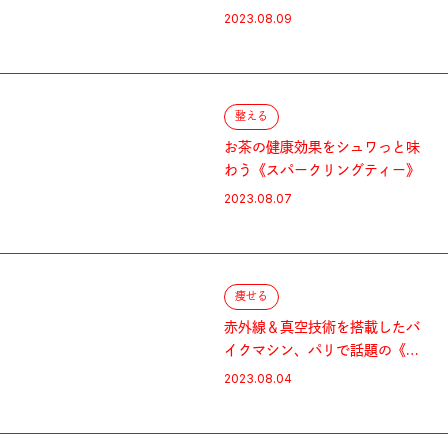
ラブ〈レメディー・プレース〉
2023.08.09
整える
お茶の健康効果をシュワっと味
わう《スパークリングティー》
2023.08.07
痩せる
赤外線＆真空技術を搭載したバ
イクマシン、パリで話題の《イ
ンフラバイク》とは？
2023.08.04