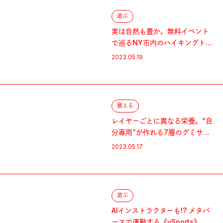
遊ぶ
実は自然も豊か。無料イベント
で巡るNY市内のハイキングトレ
イル
2023.05.19
整える
レイヤーごとに異なる栄養。“自
分専用”が作れる7層のグミサプ
リ
2023.05.17
遊ぶ
AIインストラクターも!? メタバ
ースで運動する《vSports》と