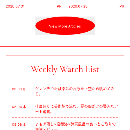
代に寄り添うアディダスが打ち
Endurance 100 by UTMB」。本
2026.07.31
PR
2026.07.28
PR
出した新機軸。
戦を夢見るランナーたちの奮闘
を追った。
View More Articles
Weekly Watch List
ゲレンデでお馴染みの高原を上空から眺めてみ
08.03 月
る。
仕事帰りに美術館で涼む、夏の間だけの贅沢なア
08.06 木
ート鑑賞。
よもぎ蒸し×岩盤浴×酵素風呂の良いとこ取りで
08.08 土
温活デビュー。