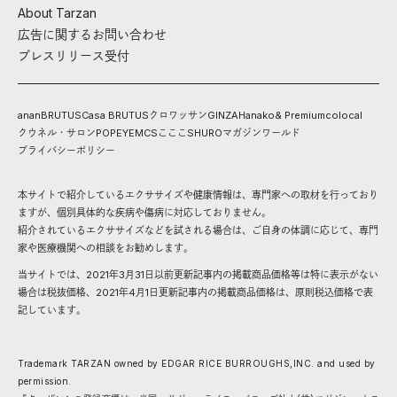
About Tarzan
広告に関するお問い合わせ
プレスリリース受付
anan
BRUTUS
Casa BRUTUS
クロワッサン
GINZA
Hanako
& Premium
colocal
クウネル・サロン
POPEYE
MCS
こここ
SHURO
マガジンワールド
プライバシーポリシー
本サイトで紹介しているエクササイズや健康情報は、専門家への取材を行っており
ますが、個別具体的な疾病や傷病に対応しておりません。
紹介されているエクササイズなどを試される場合は、ご自身の体調に応じて、専門
家や医療機関への相談をお勧めします。
当サイトでは、2021年3月31日以前更新記事内の掲載商品価格等は特に表示がない
場合は税抜価格、2021年4月1日更新記事内の掲載商品価格は、原則税込価格で表
記しています。
Trademark TARZAN owned by EDGAR RICE BURROUGHS,INC. and used by
permission.