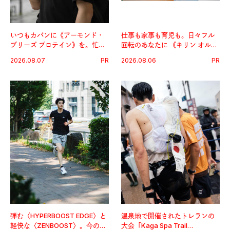
いつもカバンに《アーモンド・
仕事も家事も育児も。日々フル
ブリーズ プロテイン》を。忙し
回転のあなたに 《キリン オルニ
い毎日の簡単コンディショニン
チンPRO》という新習慣。
2026.08.07
PR
2026.08.06
PR
グ習慣。
弾む〈HYPERBOOST EDGE〉と
温泉地で開催されたトレランの
軽快な〈ZENBOOST〉。今の時
大会「Kaga Spa Trail