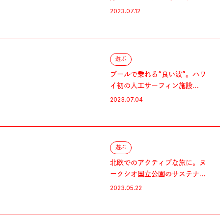
ガ〉
2023.07.12
遊ぶ
プールで乗れる“良い波”。ハワ
イ初の人工サーフィン施設
〈Wai Kai Wave〉
2023.07.04
遊ぶ
北欧でのアクティブな旅に。ヌ
ークシオ国立公園のサステナブ
ルなロッジ
2023.05.22