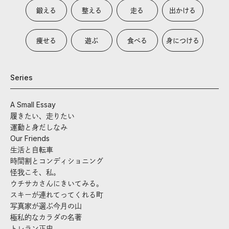
鍛える
整える
走る
出かける
痩せる
遊ぶ
食べる
身につける
Series
A Small Essay
履きたい、走りたい
運動と身だしなみ
Our Friends
生活と自転車
時間割とコンディショニング
怪我こそ、私。
ウチサカさんにきいてみる。
スキーが連れてってくれる町
写真家が選ぶ今月の山
極私的なカラダの名著
トレラン正史