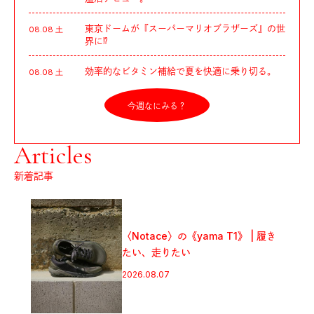
東京ドームが『スーパーマリオブラザーズ』の世
08.08 土
界に⁉︎
効率的なビタミン補給で夏を快適に乗り切る。
08.08 土
今週なにみる？
Articles
新着記事
フジロックから始めるキャンプのス
スメ。「FUJI ROCK
FESTIVAL’26」テント訪問スナッ
プ！
2026.08.07