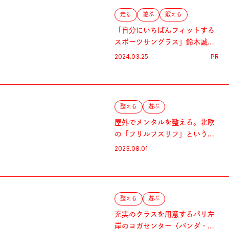
走る
遊ぶ
鍛える
「自分にいちばんフィットする
スポーツサングラス」鈴木誠也
選手も推す〈オークリー〉のニ
2024.03.25
PR
ューモデル
整える
遊ぶ
屋外でメンタルを整える。北欧
の「フリルフスリフ」という考
え方
2023.08.01
整える
遊ぶ
充実のクラスを用意するパリ左
岸のヨガセンター〈バンダ・ヨ