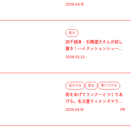
2026.04.15
走る
四千頭身・石橋遼大さんが試し
履き！ハイクッションシューズ
を徹底比較。
2026.02.23
出かける
走る
身につける
街をあげてランナーとつくりあ
げる。名古屋ウィメンズマラソ
ン。
2025.04.15
PR