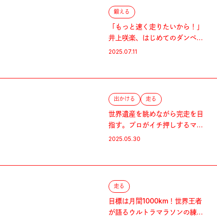
鍛える
「もっと速く走りたいから！」
井上咲楽、はじめてのダンベル
トレに挑む。
2025.07.11
出かける
走る
世界遺産を眺めながら完走を目
指す。プロがイチ押しするマラ
ソン大会。
2025.05.30
走る
目標は月間1000km！世界王者
が語るウルトラマラソンの練習