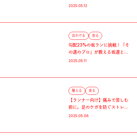
法。
2025.05.12
出かける
走る
勾配23%の坂ランに挑戦！「そ
の道のプロ」が教える坂道と暗
渠8選。
2025.05.11
整える
走る
【ランナー向け】痛みで苦しむ
前に。足のケガを防ぐストレッ
チ6選。
2025.05.06