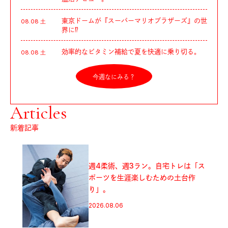
東京ドームが『スーパーマリオブラザーズ』の世
08.08 土
界に⁉︎
効率的なビタミン補給で夏を快適に乗り切る。
08.08 土
今週なにみる？
Articles
新着記事
バルサかマンチェスターか。過酷な
現実を突きつける、戦時下のサッカ
ー映画｜Move On Screen
2026.08.06