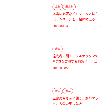
走る
鍛える
本当に必要なインソールとは？
〈ザムスト〉と一緒に考える、
インソールの正しい選び方
2022.03.24
PR
走る
達成者に聞く！フルマラソンで
サブ3を突破する練習メニュ
ー。
2025.05.05
走る
遊ぶ
三原勇希さんに聞く、海外マラ
ソン大会の楽しみ方