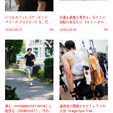
いつもカバンに《アーモンド・
仕事も家事も育児も。日々フル
ブリーズ プロテイン》を。忙し
回転のあなたに 《キリン オルニ
い毎日の簡単コンディショニン
チンPRO》という新習慣。
2026.08.07
PR
2026.08.06
PR
グ習慣。
弾む〈HYPERBOOST EDGE〉と
温泉地で開催されたトレランの
軽快な〈ZENBOOST〉。今の時
大会「Kaga Spa Trail