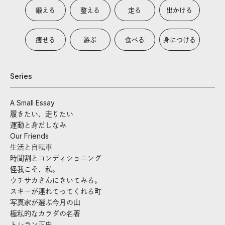
鍛える
整える
走る
出かける
痩せる
遊ぶ
食べる
身につける
Series
A Small Essay
履きたい、走りたい
運動と身だしなみ
Our Friends
生活と自転車
時間割とコンディショニング
怪我こそ、私。
ウチサカさんにきいてみる。
スキーが連れてってくれる町
写真家が選ぶ今月の山
極私的なカラダの名著
トレラン正史