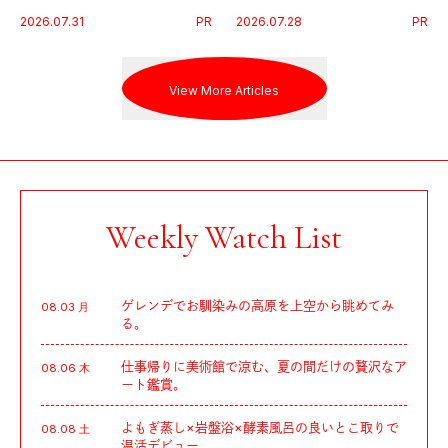
代に寄り添うアディダスが打ち
Endurance 100 by UTMB」。本
2026.07.31
PR
2026.07.28
PR
出した新機軸。
戦を夢見るランナーたちの奮闘
を追った。
View More Articles
Weekly Watch List
ゲレンデでお馴染みの高原を上空から眺めてみ
08.03 月
る。
仕事帰りに美術館で涼む、夏の間だけの贅沢なア
08.06 木
ート鑑賞。
よもぎ蒸し×岩盤浴×酵素風呂の良いとこ取りで
08.08 土
温活デビュー。