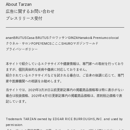
About Tarzan
広告に関するお問い合わせ
プレスリリース受付
anan
BRUTUS
Casa BRUTUS
クロワッサン
GINZA
Hanako
& Premium
colocal
クウネル・サロン
POPEYE
MCS
こここ
SHURO
マガジンワールド
プライバシーポリシー
本サイトで紹介しているエクササイズや健康情報は、専門家への取材を行っており
ますが、個別具体的な疾病や傷病に対応しておりません。
紹介されているエクササイズなどを試される場合は、ご自身の体調に応じて、専門
家や医療機関への相談をお勧めします。
当サイトでは、2021年3月31日以前更新記事内の掲載商品価格等は特に表示がない
場合は税抜価格、2021年4月1日更新記事内の掲載商品価格は、原則税込価格で表
記しています。
Trademark TARZAN owned by EDGAR RICE BURROUGHS,INC. and used by
permission.