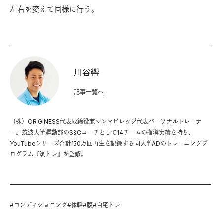
左右を変えて同様に行う。
川谷響
記事一覧へ
（株）ORIGINESS代表取締役兼マンマビレッジ代表パーソナルトレーナ
ー。筑波大学運動部のS&Cコーチとして14チームの指導実績を持ち、
YouTubeシリーズ合計150万回再生を記録する同大学ADのトレーニングプ
ログラム『筑トレ』を監修。
#
コンディショニング
#
体幹
#
腹
#
自宅トレ