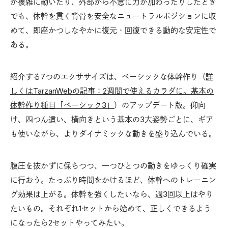
が複雑に動いたり、外部から不意に力が加わったりしたとき
でも、体幹を貫く背骨を安全なニュートラルポジションに収
めて、即座かつしなやかに復元・回復できる動的な安定性で
ある。
紹介する7つのエクササイズは、ベーシックな体幹作り（
詳
しくはTarzanWebの記事：2週間で使えるカラダに。基本の
体幹作り種目「ベーシック3」
）のアップデート版。仰向
け、四つん這い、横向きという基本の3大姿勢ごとに、ギア
も使いながら、よりダイナミックな動きを盛り込んでいる。
腹圧を抜かずに保ちつつ、一つひとつの動きをゆっくり確実
に行おう。たっぷり時間をかけるほど、体幹へのトレーニン
グ効果は上がる。体幹を強くしたいなら、週3回以上はやり
たいもの。それぞれ1セットから始めて、正しくできるよう
になったら2セットやってみたい。