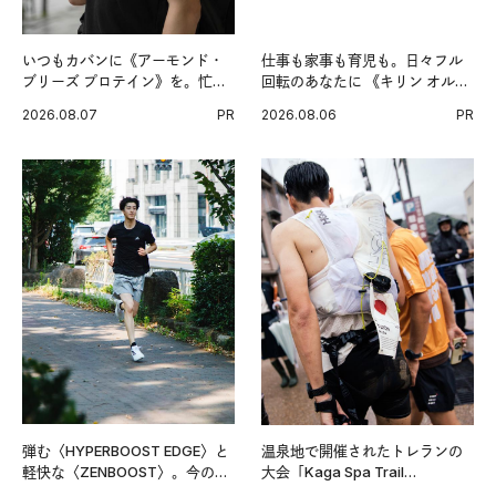
いつもカバンに《アーモンド・
仕事も家事も育児も。日々フル
ブリーズ プロテイン》を。忙し
回転のあなたに 《キリン オルニ
い毎日の簡単コンディショニン
チンPRO》という新習慣。
2026.08.07
PR
2026.08.06
PR
グ習慣。
弾む〈HYPERBOOST EDGE〉と
温泉地で開催されたトレランの
軽快な〈ZENBOOST〉。今の時
大会「Kaga Spa Trail
代に寄り添うアディダスが打ち
Endurance 100 by UTMB」。本