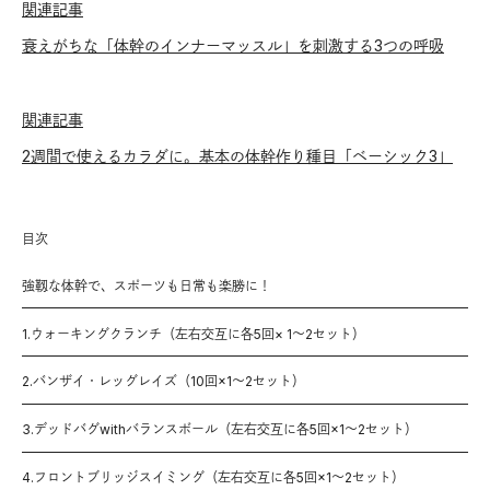
関連記事
衰えがちな「体幹のインナーマッスル」を刺激する3つの呼吸
関連記事
2週間で使えるカラダに。基本の体幹作り種目「ベーシック3」
目次
強靱な体幹で、スポーツも日常も楽勝に！
1.ウォーキングクランチ（左右交互に各5回× 1〜2セット）
2.バンザイ・レッグレイズ（10回×1〜2セット）
3.デッドバグwithバランスボール（左右交互に各5回×1〜2セット）
4.フロントブリッジスイミング（左右交互に各5回×1〜2セット）