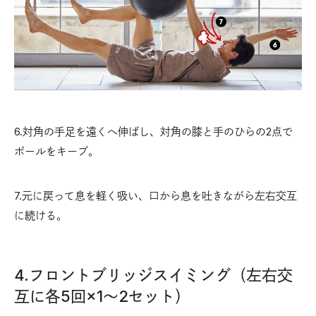
6.対角の手足を遠くへ伸ばし、対角の膝と手のひらの2点で
ボールをキープ。
7.元に戻って息を軽く吸い、口から息を吐きながら左右交互
に続ける。
4.フロントブリッジスイミング（左右交
互に各5回×1〜2セット）