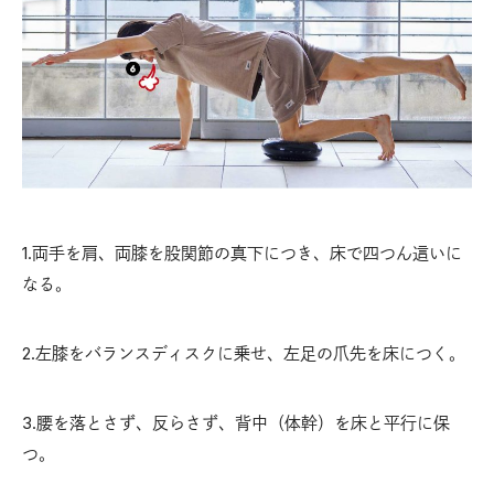
1.両手を肩、両膝を股関節の真下につき、床で四つん這いに
なる。
2.左膝をバランスディスクに乗せ、左足の爪先を床につく。
3.腰を落とさず、反らさず、背中（体幹）を床と平行に保
つ。