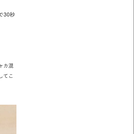
で30秒
ャカ混
してこ