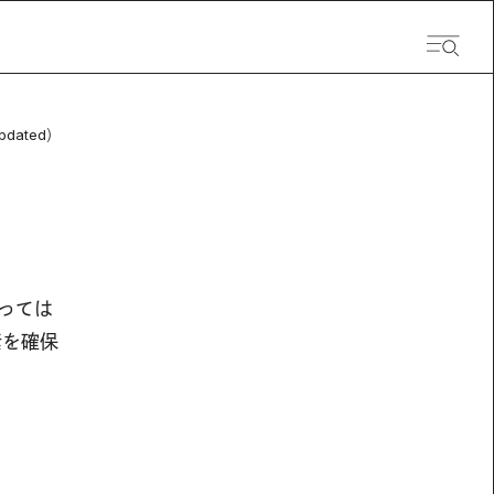
pdated）
っては
素を確保