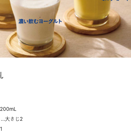
乳
00mL
…大さじ2
1