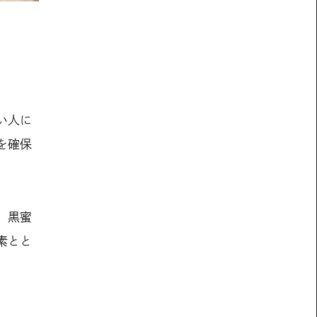
い人に
を確保
、黒蜜
素とと