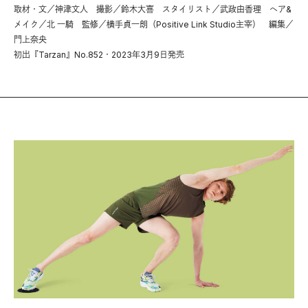
取材・文／神津文人 撮影／鈴木大喜 スタイリスト／武政由香理 ヘア&
メイク／北 一騎 監修／横手貞一朗（Positive Link Studio主宰） 編集／
門上奈央
初出『Tarzan』No.852・2023年3月9日発売