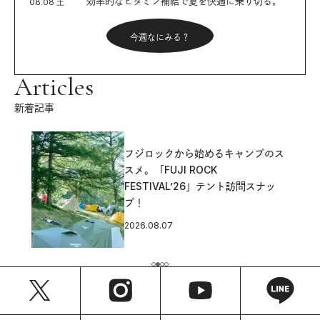
効率的なビタミン補給で夏を快適に乗り切る。
08.08 土
今週なにみる？
Articles
新着記事
フジロックから始めるキャンプのス
スメ。「FUJI ROCK
FESTIVAL’26」テント訪問スナッ
プ！
2026.08.07