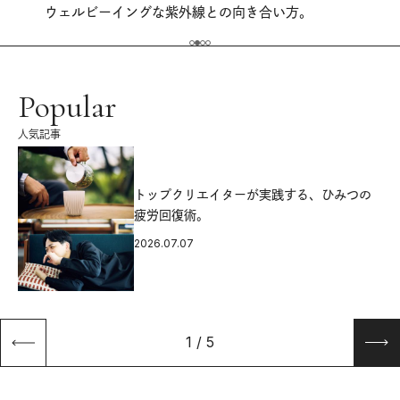
ウェルビーイングな紫外線との向き合い方。
Popular
人気記事
源
トップクリエイターが実践する、ひみつの
疲労回復術。
2026.07.07
1
/
5