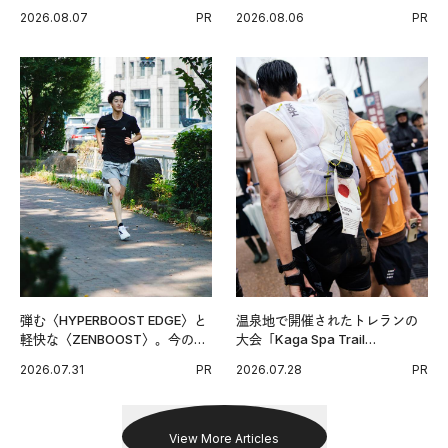
い毎日の簡単コンディショニン
チンPRO》という新習慣。
2026.08.07
PR
2026.08.06
PR
グ習慣。
弾む〈HYPERBOOST EDGE〉と
温泉地で開催されたトレランの
軽快な〈ZENBOOST〉。今の時
大会「Kaga Spa Trail
代に寄り添うアディダスが打ち
Endurance 100 by UTMB」。本
2026.07.31
PR
2026.07.28
PR
出した新機軸。
戦を夢見るランナーたちの奮闘
を追った。
View More Articles