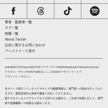
著者・監修者一覧
タグ一覧
特集一覧
About Tarzan
広告に関するお問い合わせ
プレスリリース受付
anan
BRUTUS
Casa BRUTUS
クロワッサン
GINZA
Hanako
& Premium
colocal
クウネル・サロン
POPEYE
MCS
こここ
SHURO
マガジンワールド
プライバシーポリシー
本サイトで紹介しているエクササイズや健康情報は、専門家への取材を行っており
ますが、個別具体的な疾病や傷病に対応しておりません。
紹介されているエクササイズなどを試される場合は、ご自身の体調に応じて、専門
家や医療機関への相談をお勧めします。