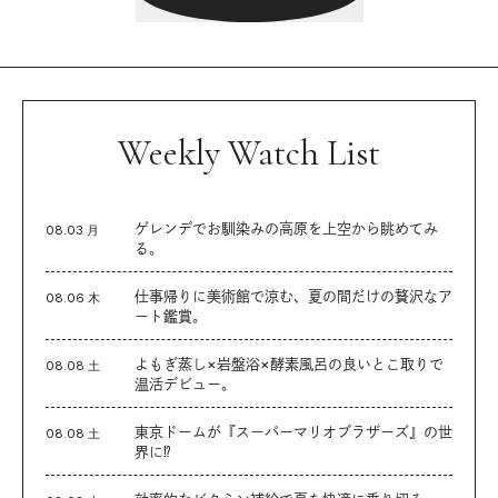
Weekly Watch List
ゲレンデでお馴染みの高原を上空から眺めてみ
08.03 月
る。
仕事帰りに美術館で涼む、夏の間だけの贅沢なア
08.06 木
ート鑑賞。
よもぎ蒸し×岩盤浴×酵素風呂の良いとこ取りで
08.08 土
温活デビュー。
東京ドームが『スーパーマリオブラザーズ』の世
08.08 土
界に⁉︎