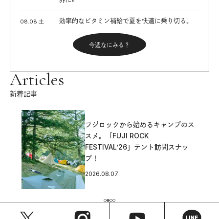
効率的なビタミン補給で夏を快適に乗り切る。
08.08 土
今週なにみる？
Articles
新着記事
フジロックから始めるキャンプのス
スメ。「FUJI ROCK
FESTIVAL’26」テント訪問スナッ
プ！
2026.08.07