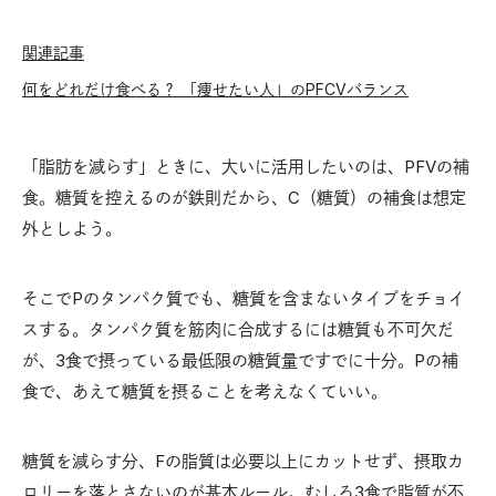
関連記事
何をどれだけ食べる？ 「痩せたい人」のPFCVバランス
「脂肪を減らす」ときに、大いに活用したいのは、PFVの補
食。糖質を控えるのが鉄則だから、C（糖質）の補食は想定
外としよう。
そこでPのタンパク質でも、糖質を含まないタイプをチョイ
スする。タンパク質を筋肉に合成するには糖質も不可欠だ
が、3食で摂っている最低限の糖質量ですでに十分。Pの補
食で、あえて糖質を摂ることを考えなくていい。
糖質を減らす分、Fの脂質は必要以上にカットせず、摂取カ
ロリーを落とさないのが基本ルール。むしろ3食で脂質が不