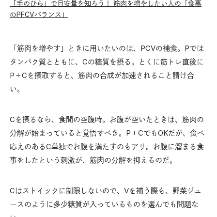
「手のひら」で目安量を知ろう！ 筋肉を増やしたい人の「食事
のPFCVバランス」
「筋肉を増やす」ときに用いたいのは、PCVの補食。Pでは
タンパク質とともに、Cの糖質を摂る。とくに筋トレ直後に
P＋Cを摂取すると、筋肉の合成が加速されること請け合
い。
Cを摂るなら、食間の空腹時。お腹が空いたときは、筋肉の
分解が始まっていると覚悟すべき。P＋CでもOKだが、食べ
応えのあるC単独でお腹を満たすのもアリ。お腹に溜まる食
事をしたという刺激が、筋肉の分解を抑えるのだ。
Cはストイックに制限しないので、Vを補う際も、野菜ジュ
ースのように多少糖質が入っているものを選んでも問題な