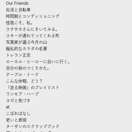
Our Friends
生活と自転車
時間割とコンディショニング
怪我こそ、私。
ウチサカさんにきいてみる。
スキーが連れてってくれる町
写真家が選ぶ今月の山
極私的なカラダの名著
トレラン正史
ローカル・ヒーローに会いに行く。
自分の旅のつくりかた。
テーブル・トーク
こんな休暇、どう？
「走る映画」のプレイリスト
ワンモア・ハーブ
ヨガと気づき
at
こぼればなし
老いと表現
ターザンのスクラップブック