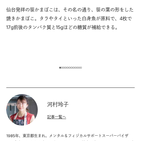
質
仙台発祥の笹かまぼこは、その名の通り、笹の葉の形をした
焼きかまぼこ。タラやタイといった白身魚が原料で、4枚で
高
なら
17g前後のタンパク質と15gほどの糖質が補給できる。
か
いも
の
。
イ
河村玲子
記事一覧へ
1985年、東京都生まれ。メンタル＆フィジカルサポートスーパーバイザ