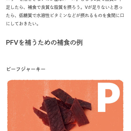
足したら、補食で良質な脂質を摂ろう。Vが足りないと思っ
たら、低糖質で水溶性ビタミンなどが摂れるものを食間に口
にしておきたい。
PFVを補うための補食の例
ビーフジャーキー
鮭