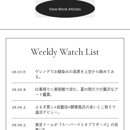
View More Articles
Weekly Watch List
ゲレンデでお馴染みの高原を上空から眺めてみ
08.03 月
る。
仕事帰りに美術館で涼む、夏の間だけの贅沢なア
08.06 木
ート鑑賞。
よもぎ蒸し×岩盤浴×酵素風呂の良いとこ取りで
08.08 土
温活デビュー。
東京ドームが『スーパーマリオブラザーズ』の世
08.08 土
界に⁉︎