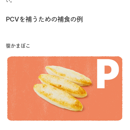
い。
PCVを補うための補食の例
笹かまぼこ
ギ
ンが
《