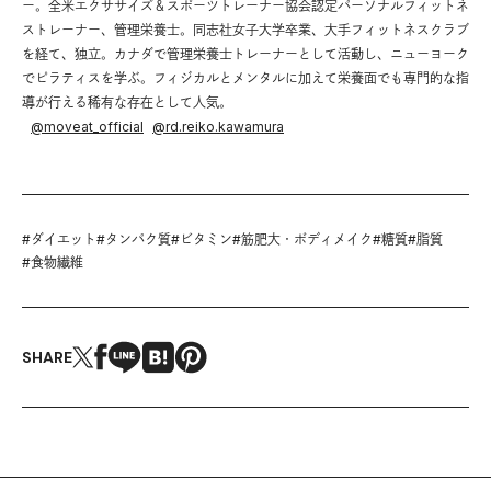
ー。全米エクササイズ＆スポーツトレーナー協会認定パーソナルフィットネ
ストレーナー、管理栄養士。同志社女子大学卒業、大手フィットネスクラブ
を経て、独立。カナダで管理栄養士トレーナーとして活動し、ニューヨーク
でピラティスを学ぶ。フィジカルとメンタルに加えて栄養面でも専門的な指
導が行える稀有な存在として人気。
@
moveat_official
@
rd.reiko.kawamura
#
ダイエット
#
タンパク質
#
ビタミン
#
筋肥大・ボディメイク
#
糖質
#
脂質
#
食物繊維
SHARE