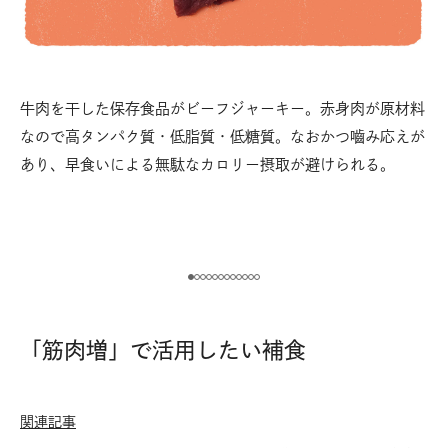
ニ
牛肉を干した保存食品がビーフジャーキー。赤身肉が原材料
ト
で摂
なので高タンパク質・低脂質・低糖質。なおかつ嚙み応えが
パ
だ。
あり、早食いによる無駄なカロリー摂取が避けられる。
ビ
る
「筋肉増」で活用したい補食
関連記事