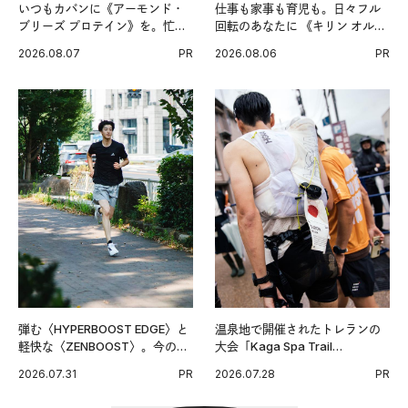
いつもカバンに《アーモンド・
仕事も家事も育児も。日々フル
ブリーズ プロテイン》を。忙し
回転のあなたに 《キリン オルニ
い毎日の簡単コンディショニン
チンPRO》という新習慣。
2026.08.07
PR
2026.08.06
PR
グ習慣。
弾む〈HYPERBOOST EDGE〉と
温泉地で開催されたトレランの
軽快な〈ZENBOOST〉。今の時
大会「Kaga Spa Trail
代に寄り添うアディダスが打ち
Endurance 100 by UTMB」。本
2026.07.31
PR
2026.07.28
PR
出した新機軸。
戦を夢見るランナーたちの奮闘
を追った。