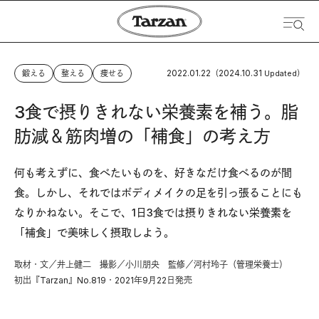
2022.01.22
2024.10.31
鍛える
整える
痩せる
（
Updated）
3食で摂りきれない栄養素を補う。脂
肪減＆筋肉増の「補食」の考え方
何も考えずに、食べたいものを、好きなだけ食べるのが間
食。しかし、それではボディメイクの足を引っ張ることにも
なりかねない。そこで、1日3食では摂りきれない栄養素を
「補食」で美味しく摂取しよう。
取材・文／井上健二 撮影／小川朋央 監修／河村玲子（管理栄養士）
初出『Tarzan』No.819・2021年9月22日発売