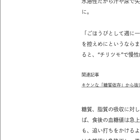
水溶性だから汗や尿で失
に。
「ごほうびとして週に一
を控えめにというならま
ると、“チリツモ”で慢
関連記事
キケンな「糖質依存」から抜け
糖質、脂質の吸収に対し
ば、食後の血糖値は急上
も、追い打ちをかけるよ