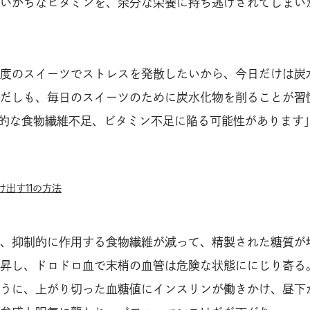
いがちなビタミンを、余分な栄養に持ち逃げされてしまい
度のスイーツでストレスを発散したいから、今日だけは炭
だしも、毎日のスイーツのために炭水化物を削ることが習
性的な食物繊維不足、ビタミン不足に陥る可能性があります
出す11の方法
、抑制的に作用する食物繊維が減って、精製された糖質が
昇し、ドロドロ血で末梢の血管は危険な状態ににじり寄る
うに、上がり切った血糖値にインスリンが働きかけ、昼下