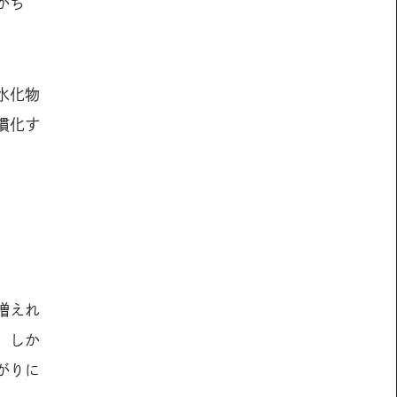
がち
水化物
慣化す
」
増えれ
。しか
がりに