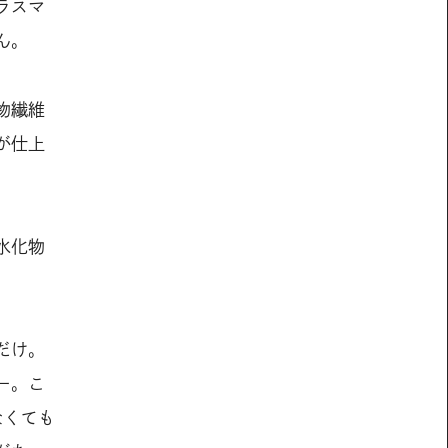
ラスマ
ん。
物繊維
が仕上
水化物
だけ。
ー。こ
なくても