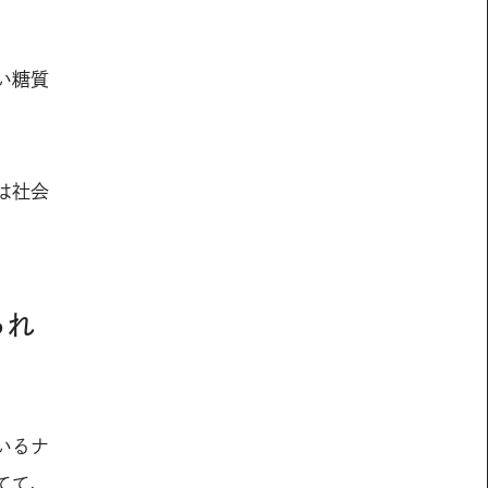
い糖質
は社会
られ
いるナ
てて、