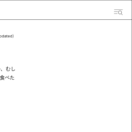
pdated）
か、むし
食べた