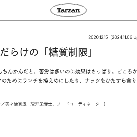
2020.12.15
2024.11.06
（
U
だらけの「糖質制限」
んちんかんだと、苦労は多いのに効果はさっぱり。どころ
ツのためにランチを控えめにしたり、ナッツをひたすら貪り
力／美才治真澄（管理栄養士、フードコーディネーター）