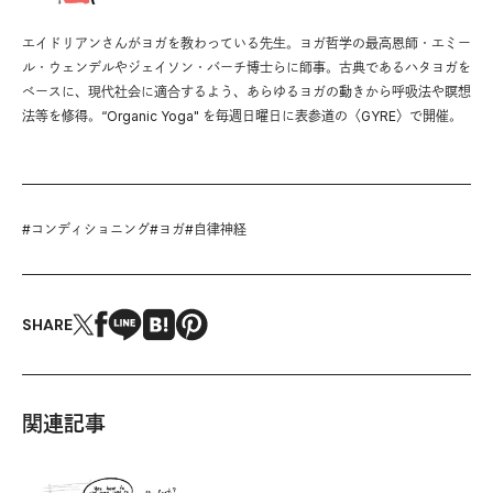
エイドリアンさんがヨガを教わっている先生。ヨガ哲学の最高恩師・エミー
ル・ウェンデルやジェイソン・バーチ博士らに師事。古典であるハタヨガを
ベースに、現代社会に適合するよう、あらゆるヨガの動きから呼吸法や瞑想
法等を修得。“Organic Yoga" を毎週日曜日に表参道の〈GYRE〉で開催。
#
コンディショニング
#
ヨガ
#
自律神経
SHARE
関連記事