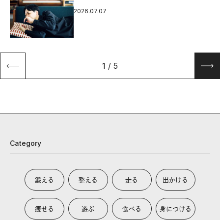
2026.07.07
1
/
5
Category
鍛える
整える
走る
出かける
痩せる
遊ぶ
食べる
身につける