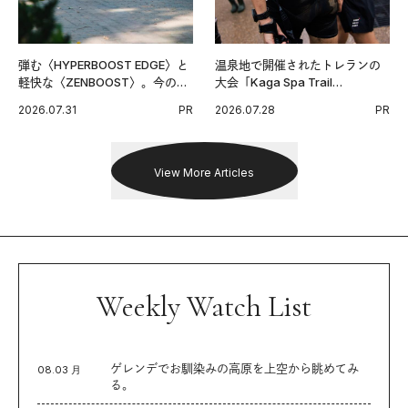
弾む〈HYPERBOOST EDGE〉と
温泉地で開催されたトレランの
軽快な〈ZENBOOST〉。今の時
大会「Kaga Spa Trail
代に寄り添うアディダスが打ち
Endurance 100 by UTMB」。本
2026.07.31
PR
2026.07.28
PR
出した新機軸。
戦を夢見るランナーたちの奮闘
を追った。
View More Articles
Weekly Watch List
ゲレンデでお馴染みの高原を上空から眺めてみ
08.03 月
る。