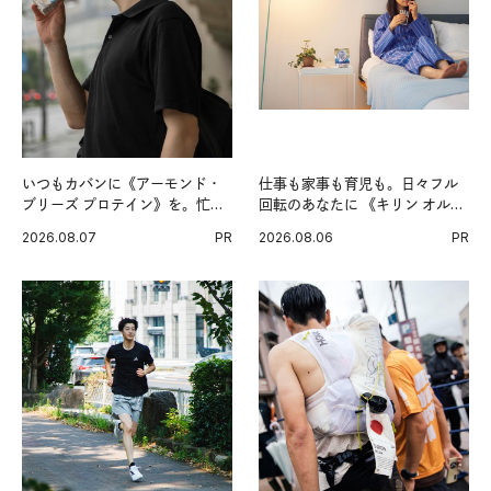
いつもカバンに《アーモンド・
仕事も家事も育児も。日々フル
ブリーズ プロテイン》を。忙し
回転のあなたに 《キリン オルニ
い毎日の簡単コンディショニン
チンPRO》という新習慣。
2026.08.07
PR
2026.08.06
PR
グ習慣。