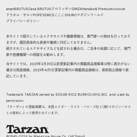
anan
BRUTUS
Casa BRUTUS
クロワッサン
GINZA
Hanako
& Premium
colocal
クウネル・サロン
POPEYE
MCS
こここ
SHURO
マガジンワールド
プライバシーポリシー
本サイトで紹介しているエクササイズや健康情報は、専門家への取材を行っており
ますが、個別具体的な疾病や傷病に対応しておりません。
紹介されているエクササイズなどを試される場合は、ご自身の体調に応じて、専門
家や医療機関への相談をお勧めします。
当サイトでは、2021年3月31日以前更新記事内の掲載商品価格等は特に表示がない
場合は税抜価格、2021年4月1日更新記事内の掲載商品価格は、原則税込価格で表
記しています。
Trademark TARZAN owned by EDGAR RICE BURROUGHS,INC. and used by
permission.
『ターザン』の登録商標は、米国エドガー・ライス・バローズ社と(株)マガジンハウス
との契約によって使用されています。
©1945-
2026
by Magazine House Co.,Ltd(Tokyo)