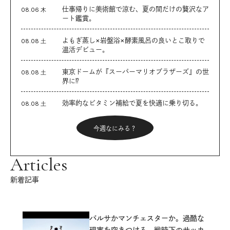
仕事帰りに美術館で涼む、夏の間だけの贅沢なア
08.06 木
ート鑑賞。
よもぎ蒸し×岩盤浴×酵素風呂の良いとこ取りで
08.08 土
温活デビュー。
東京ドームが『スーパーマリオブラザーズ』の世
08.08 土
界に⁉︎
効率的なビタミン補給で夏を快適に乗り切る。
08.08 土
今週なにみる？
Articles
新着記事
バルサかマンチェスターか。過酷な
現実を突きつける、戦時下のサッカ