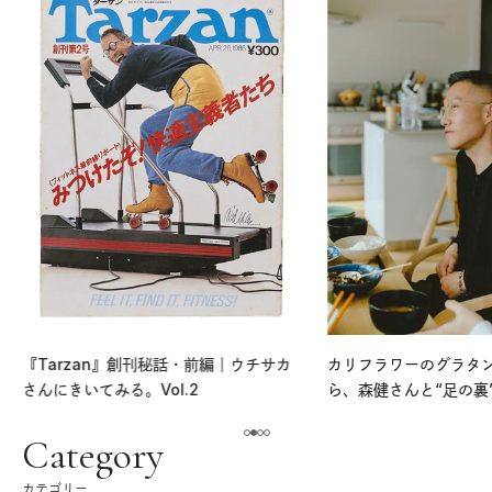
『Tarzan』創刊秘話・前編｜ウチサカ
カリフラワーのグラタ
さんにきいてみる。Vol.2
ら、森健さんと“足の裏
える。｜麻生要一郎の
ク
Category
カテゴリー