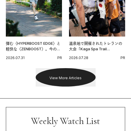
弾む〈HYPERBOOST EDGE〉と
温泉地で開催されたトレランの
軽快な〈ZENBOOST〉。今の時
大会「Kaga Spa Trail
代に寄り添うアディダスが打ち
Endurance 100 by UTMB」。本
2026.07.31
PR
2026.07.28
PR
出した新機軸。
戦を夢見るランナーたちの奮闘
を追った。
View More Articles
Weekly Watch List