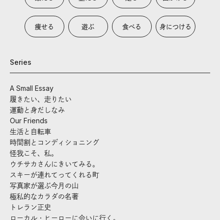
痩せる
遊ぶ
食べる
身につける
Series
A Small Essay
履きたい、走りたい
運動と身だしなみ
Our Friends
生活と自転車
時間割とコンディショニング
怪我こそ、私。
ウチサカさんにきいてみる。
スキーが連れてってくれる町
写真家が選ぶ今月の山
極私的なカラダの名著
トレラン正史
ローカル・ヒーローに会いに行く。