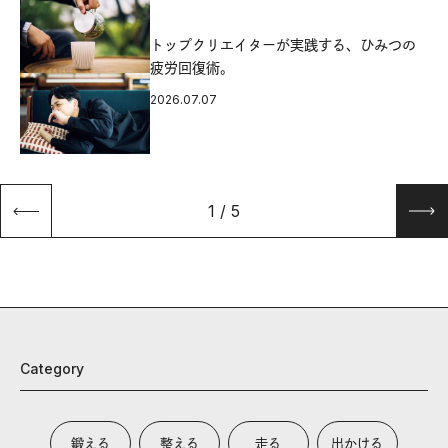
源
トップクリエイターが実践する、ひみつの
疲労回復術。
2026.07.07
1
/
5
Category
鍛える
整える
走る
出かける