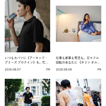
いつもカバンに《アーモンド・
仕事も家事も育児も。日々フル
ブリーズ プロテイン》を。忙し
回転のあなたに 《キリン オルニ
い毎日の簡単コンディショニン
チンPRO》という新習慣。
2026.08.07
PR
2026.08.06
PR
グ習慣。