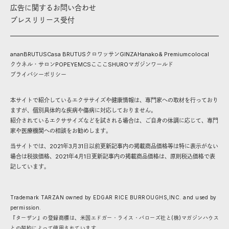
広告に関するお問い合わせ
プレスリリース受付
anan
BRUTUS
Casa BRUTUS
クロワッサン
GINZA
Hanako
& Premium
colocal
クウネル・サロン
POPEYE
MCS
こここ
SHURO
マガジンワールド
プライバシーポリシー
本サイトで紹介しているエクササイズや健康情報は、専門家への取材を行っており
ますが、個別具体的な疾病や傷病に対応しておりません。
紹介されているエクササイズなどを試される場合は、ご自身の体調に応じて、専門
家や医療機関への相談をお勧めします。
当サイトでは、2021年3月31日以前更新記事内の掲載商品価格等は特に表示がない
場合は税抜価格、2021年4月1日更新記事内の掲載商品価格は、原則税込価格で表
記しています。
Trademark TARZAN owned by EDGAR RICE BURROUGHS,INC. and used by
permission.
『ターザン』の登録商標は、米国エドガー・ライス・バローズ社と(株)マガジンハウス
との契約によって使用されています。