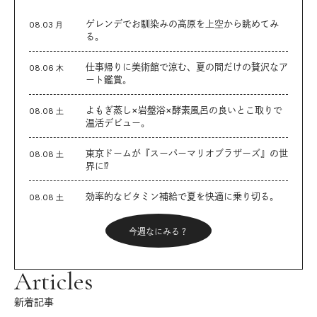
ゲレンデでお馴染みの高原を上空から眺めてみ
08.03 月
る。
仕事帰りに美術館で涼む、夏の間だけの贅沢なア
08.06 木
ート鑑賞。
よもぎ蒸し×岩盤浴×酵素風呂の良いとこ取りで
08.08 土
温活デビュー。
東京ドームが『スーパーマリオブラザーズ』の世
08.08 土
界に⁉︎
効率的なビタミン補給で夏を快適に乗り切る。
08.08 土
今週なにみる？
Articles
新着記事