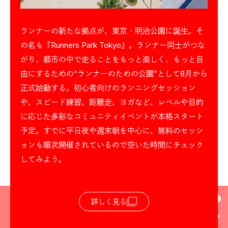
07.21 月
〈パタゴニア〉と川の環境問題を考える。
ランナーの新たな拠点が、東京・明治公園に誕生。そ
の名も『Runners Park Tokyo』。ランナー同士がつな
がり、都市の中で走ることをもっと楽しく、もっと自
07.21 月
由にするための“ランナーのための公園”として8月から
はじめての海スイムはこれを読めば安心。
正式始動する。初心者向けのランニングセッション
や、スピード練習、距離走、ヨガなど、レベルや目的
07.23 水
に応じた多彩なコミュニティイベントが本格スタート
プロ野球のオールスターゲームを満喫。
予定。すでに平日夜や週末朝を中心に、無料のセッシ
ョンも順次開催されているので空いた時間にチェック
07.25 金
してみよう。
夏の軽井沢で100kmウォークにチャレンジ！
Pick Up
詳しく見る
07.26 土
ランニングをもっと楽しむ、新コミュニティが誕