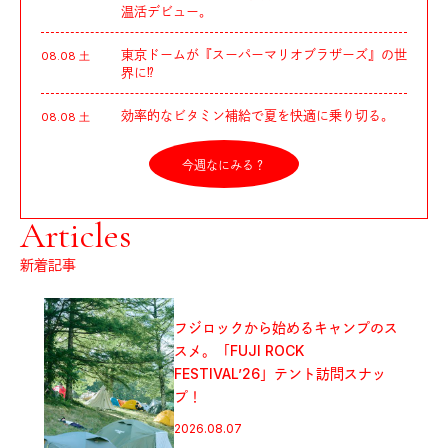
温活デビュー。
東京ドームが『スーパーマリオブラザーズ』の世
08.08 土
界に⁉︎
効率的なビタミン補給で夏を快適に乗り切る。
08.08 土
今週なにみる？
Articles
新着記事
フジロックから始めるキャンプのス
スメ。「FUJI ROCK
FESTIVAL’26」テント訪問スナッ
プ！
2026.08.07