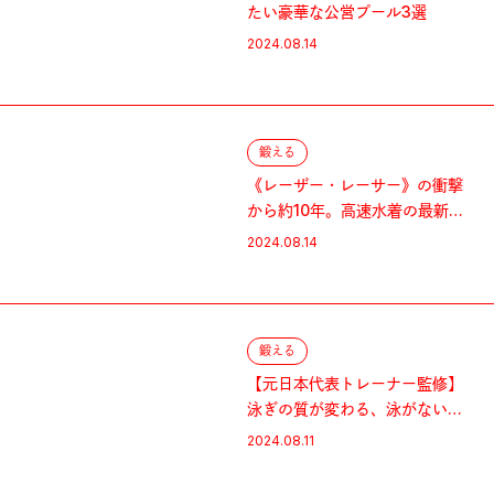
たい豪華な公営プール3選
2024.08.14
鍛える
《レーザー・レーサー》の衝撃
から約10年。高速水着の最新事
情
2024.08.14
鍛える
【元日本代表トレーナー監修】
泳ぎの質が変わる、泳がない日
の自宅トレ
2024.08.11