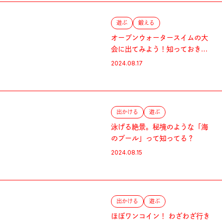
遊ぶ
鍛える
オープンウォータースイムの大
会に出てみよう！知っておきた
いコツと練習方法
2024.08.17
出かける
遊ぶ
泳げる絶景。秘境のような「海
のプール」って知ってる？
2024.08.15
出かける
遊ぶ
ほぼワンコイン！ わざわざ行き