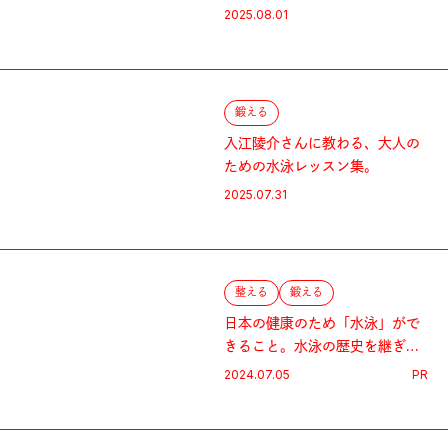
2025.08.01
鍛える
入江陵介さんに教わる、大人の
ための水泳レッスン集。
2025.07.31
整える
鍛える
日本の健康のため「水泳」がで
きること。水泳の歴史を継ぎ、
未来へ繫ぐ。私たちが泳ぐ理由
2024.07.05
PR