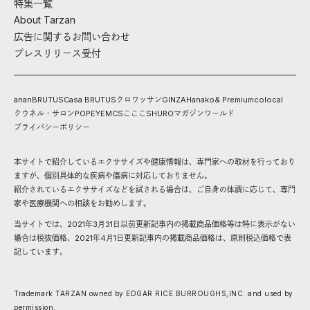
特集一覧
About Tarzan
広告に関するお問い合わせ
プレスリリース受付
anan
BRUTUS
Casa BRUTUS
クロワッサン
GINZA
Hanako
& Premium
colocal
クウネル・サロン
POPEYE
MCS
こここ
SHURO
マガジンワールド
プライバシーポリシー
本サイトで紹介しているエクササイズや健康情報は、専門家への取材を行っており
ますが、個別具体的な疾病や傷病に対応しておりません。
紹介されているエクササイズなどを試される場合は、ご自身の体調に応じて、専門
家や医療機関への相談をお勧めします。
当サイトでは、2021年3月31日以前更新記事内の掲載商品価格等は特に表示がない
場合は税抜価格、2021年4月1日更新記事内の掲載商品価格は、原則税込価格で表
記しています。
Trademark TARZAN owned by EDGAR RICE BURROUGHS,INC. and used by
permission.