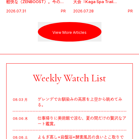
軽快な〈ZENBOOST〉。今の時
大会「Kaga Spa Trail
代に寄り添うアディダスが打ち
Endurance 100 by UTMB」。本
2026.07.31
PR
2026.07.28
PR
出した新機軸。
戦を夢見るランナーたちの奮闘
を追った。
View More Articles
Weekly Watch List
ゲレンデでお馴染みの高原を上空から眺めてみ
08.03 月
る。
仕事帰りに美術館で涼む、夏の間だけの贅沢なア
08.06 木
ート鑑賞。
よもぎ蒸し×岩盤浴×酵素風呂の良いとこ取りで
08.08 土