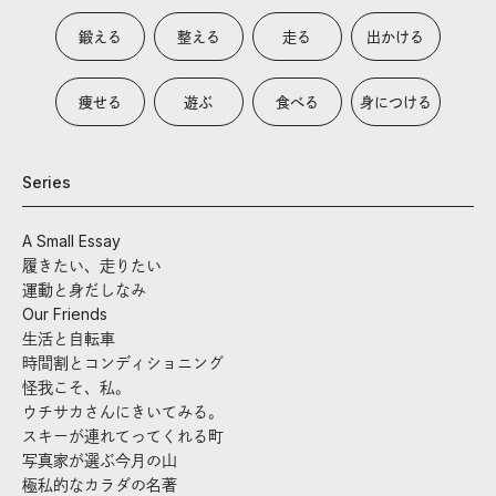
鍛える
整える
走る
出かける
痩せる
遊ぶ
食べる
身につける
Series
A Small Essay
履きたい、走りたい
運動と身だしなみ
Our Friends
生活と自転車
時間割とコンディショニング
怪我こそ、私。
ウチサカさんにきいてみる。
スキーが連れてってくれる町
写真家が選ぶ今月の山
極私的なカラダの名著