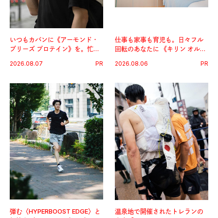
いつもカバンに《アーモンド・
仕事も家事も育児も。日々フル
ブリーズ プロテイン》を。忙し
回転のあなたに 《キリン オルニ
い毎日の簡単コンディショニン
チンPRO》という新習慣。
2026.08.07
PR
2026.08.06
PR
グ習慣。
弾む〈HYPERBOOST EDGE〉と
温泉地で開催されたトレランの