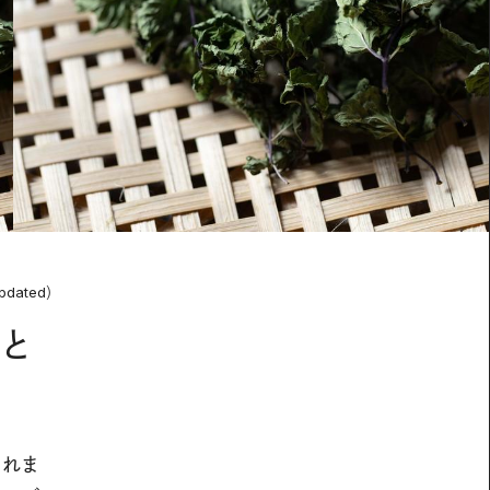
pdated）
と
くれま