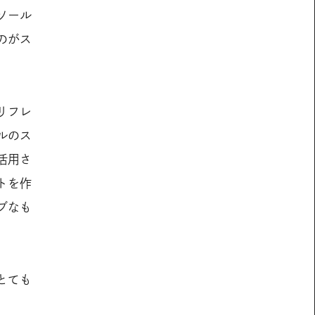
ソール
のがス
リフレ
ルのス
活用さ
トを作
ブなも
とても