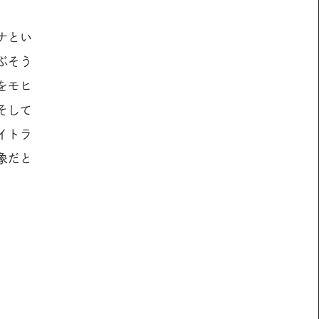
ナとい
ぶそう
をモヒ
そして
イトラ
象だと