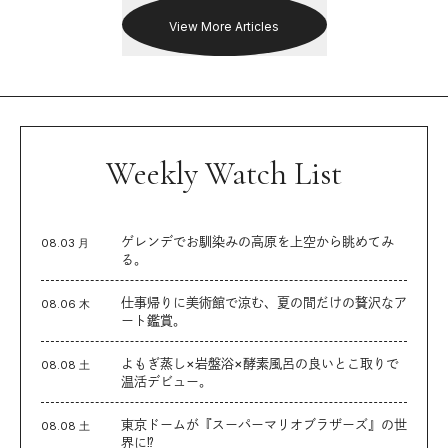
View More Articles
Weekly Watch List
ゲレンデでお馴染みの高原を上空から眺めてみ
08.03 月
る。
仕事帰りに美術館で涼む、夏の間だけの贅沢なア
08.06 木
ート鑑賞。
よもぎ蒸し×岩盤浴×酵素風呂の良いとこ取りで
08.08 土
温活デビュー。
東京ドームが『スーパーマリオブラザーズ』の世
08.08 土
界に⁉︎