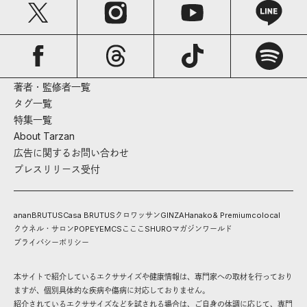
著者・監修者一覧
タグ一覧
特集一覧
About Tarzan
広告に関するお問い合わせ
プレスリリース受付
anan
BRUTUS
Casa BRUTUS
クロワッサン
GINZA
Hanako
& Premium
colocal
クウネル・サロン
POPEYE
MCS
こここ
SHURO
マガジンワールド
プライバシーポリシー
本サイトで紹介しているエクササイズや健康情報は、専門家への取材を行っており
ますが、個別具体的な疾病や傷病に対応しておりません。
紹介されているエクササイズなどを試される場合は、ご自身の体調に応じて、専門