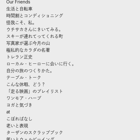
Our Friends
生活と自転車
時間割とコンディショニング
怪我こそ、私。
ウチサカさんにきいてみる。
スキーが連れてってくれる町
写真家が選ぶ今月の山
極私的なカラダの名著
トレラン正史
ローカル・ヒーローに会いに行く。
自分の旅のつくりかた。
テーブル・トーク
こんな休暇、どう？
「走る映画」のプレイリスト
ワンモア・ハーブ
ヨガと気づき
at
こぼればなし
老いと表現
ターザンのスクラップブック
笑いとウェルビーイング