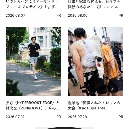
いつもカバンに《アーモンド・
仕事も家事も育児も。日々フル
ブリーズ プロテイン》を。忙し
回転のあなたに 《キリン オルニ
い毎日の簡単コンディショニン
チンPRO》という新習慣。
2026.08.07
PR
2026.08.06
PR
グ習慣。
弾む〈HYPERBOOST EDGE〉と
温泉地で開催されたトレランの
軽快な〈ZENBOOST〉。今の時
大会「Kaga Spa Trail
代に寄り添うアディダスが打ち
Endurance 100 by UTMB」。本
2026.07.31
PR
2026.07.28
PR
出した新機軸。
戦を夢見るランナーたちの奮闘
を追った。