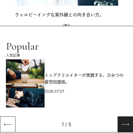
ウェルビーイングな紫外線との向き合い方。
Popular
人気記事
源
トップクリエイターが実践する、ひみつの
疲労回復術。
2026.07.07
1
/
5