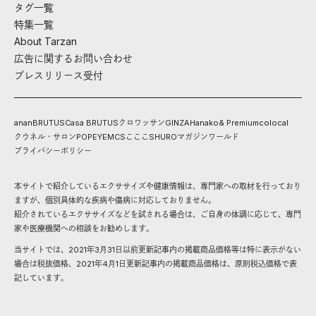
タグ一覧
特集一覧
About Tarzan
広告に関するお問い合わせ
プレスリリース受付
anan
BRUTUS
Casa BRUTUS
クロワッサン
GINZA
Hanako
& Premium
colocal
クウネル・サロン
POPEYE
MCS
こここ
SHURO
マガジンワールド
プライバシーポリシー
本サイトで紹介しているエクササイズや健康情報は、専門家への取材を行っており
ますが、個別具体的な疾病や傷病に対応しておりません。
紹介されているエクササイズなどを試される場合は、ご自身の体調に応じて、専門
家や医療機関への相談をお勧めします。
当サイトでは、2021年3月31日以前更新記事内の掲載商品価格等は特に表示がない
場合は税抜価格、2021年4月1日更新記事内の掲載商品価格は、原則税込価格で表
記しています。