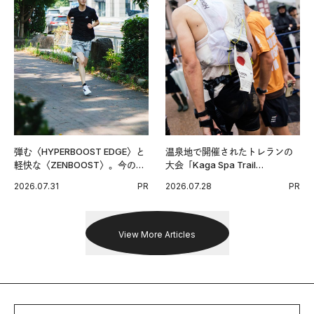
弾む〈HYPERBOOST EDGE〉と
温泉地で開催されたトレランの
軽快な〈ZENBOOST〉。今の時
大会「Kaga Spa Trail
代に寄り添うアディダスが打ち
Endurance 100 by UTMB」。本
2026.07.31
PR
2026.07.28
PR
出した新機軸。
戦を夢見るランナーたちの奮闘
を追った。
View More Articles