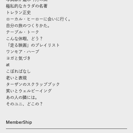
極私的なカラダの名著
トレラン正史
ローカル・ヒーローに会いに行く。
自分の旅のつくりかた。
テーブル・トーク
こんな休暇、どう？
「走る映画」のプレイリスト
ワンモア・ハーブ
ヨガと気づき
at
こぼればなし
老いと表現
ターザンのスクラップブック
笑いとウェルビーイング
あの人の隣には。
そのユニ、どこの？
MemberShip