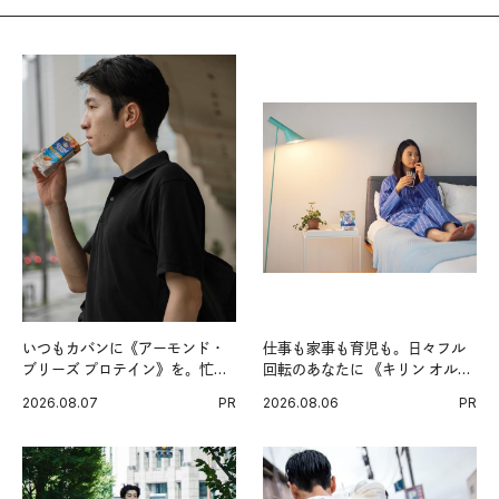
いつもカバンに《アーモンド・
仕事も家事も育児も。日々フル
ブリーズ プロテイン》を。忙し
回転のあなたに 《キリン オルニ
い毎日の簡単コンディショニン
チンPRO》という新習慣。
2026.08.07
PR
2026.08.06
PR
グ習慣。