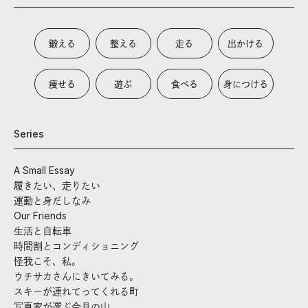
鍛える
整える
走る
出かける
痩せる
遊ぶ
食べる
身につける
Series
A Small Essay
履きたい、走りたい
運動と身だしなみ
Our Friends
生活と自転車
時間割とコンディショニング
怪我こそ、私。
ウチサカさんにきいてみる。
スキーが連れてってくれる町
写真家が選ぶ今月の山