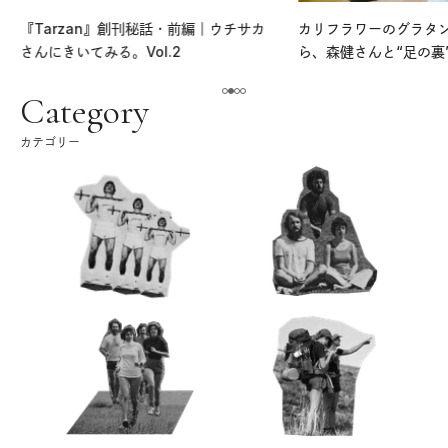
『Tarzan』創刊秘話・前編｜ウチサカ
カリフラワーのグラタ
さんにきいてみる。Vol.2
ら、森健さんと“足の裏
える。｜麻生要一郎の
ク
Category
カテゴリー