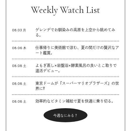
Weekly Watch List
ゲレンデでお馴染みの高原を上空から眺めてみ
08.03 月
る。
仕事帰りに美術館で涼む、夏の間だけの贅沢なア
08.06 木
ート鑑賞。
よもぎ蒸し×岩盤浴×酵素風呂の良いとこ取りで
08.08 土
温活デビュー。
東京ドームが『スーパーマリオブラザーズ』の世
08.08 土
界に⁉︎
効率的なビタミン補給で夏を快適に乗り切る。
08.08 土
今週なにみる？