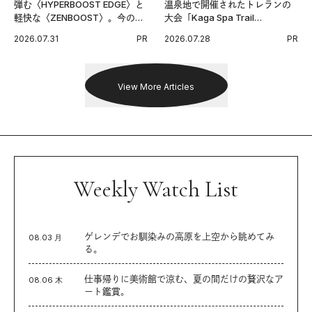
弾む〈HYPERBOOST EDGE〉と
温泉地で開催されたトレランの
軽快な〈ZENBOOST〉。今の時
大会「Kaga Spa Trail
代に寄り添うアディダスが打ち
Endurance 100 by UTMB」。本
2026.07.31
PR
2026.07.28
PR
出した新機軸。
戦を夢見るランナーたちの奮闘
を追った。
View More Articles
Weekly Watch List
ゲレンデでお馴染みの高原を上空から眺めてみ
08.03 月
る。
仕事帰りに美術館で涼む、夏の間だけの贅沢なア
08.06 木
ート鑑賞。