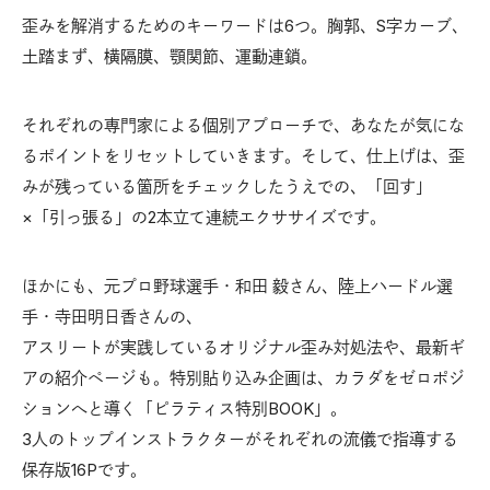
歪みを解消するためのキーワードは6つ。胸郭、S字カーブ、
土踏まず、横隔膜、顎関節、運動連鎖。
それぞれの専門家による個別アプローチで、あなたが気にな
るポイントをリセットしていきます。そして、仕上げは、歪
みが残っている箇所をチェックしたうえでの、「回す」
×「引っ張る」の2本立て連続エクササイズです。
ほかにも、元プロ野球選手・和田 毅さん、陸上ハードル選
手・寺田明日香さんの、
アスリートが実践しているオリジナル歪み対処法や、最新ギ
アの紹介ページも。特別貼り込み企画は、カラダをゼロポジ
ションへと導く「ピラティス特別BOOK」。
3人のトップインストラクターがそれぞれの流儀で指導する
保存版16Pです。