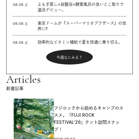
よもぎ蒸し×岩盤浴×酵素風呂の良いとこ取りで
08.08 土
温活デビュー。
東京ドームが『スーパーマリオブラザーズ』の世
08.08 土
界に⁉︎
効率的なビタミン補給で夏を快適に乗り切る。
08.08 土
今週なにみる？
Articles
新着記事
フジロックから始めるキャンプのス
スメ。「FUJI ROCK
FESTIVAL’26」テント訪問スナッ
プ！