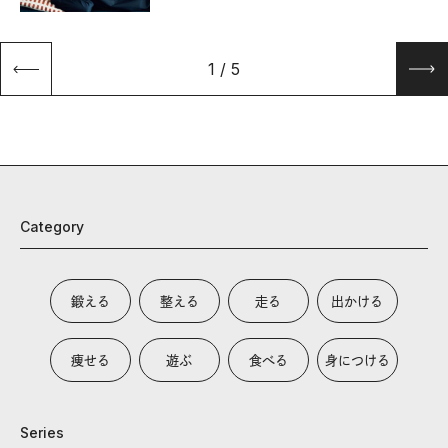
1
/
5
Category
鍛える
整える
走る
出かける
痩せる
遊ぶ
食べる
身につける
Series