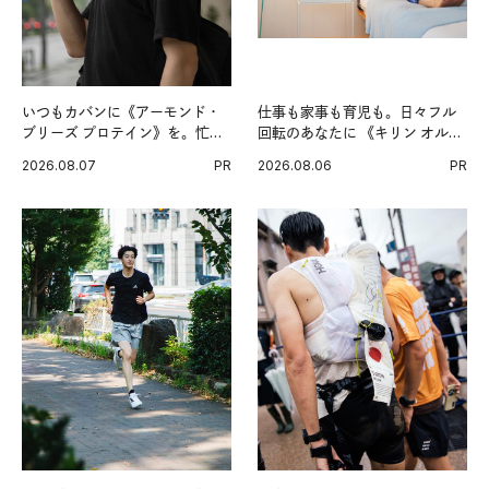
いつもカバンに《アーモンド・
仕事も家事も育児も。日々フル
ブリーズ プロテイン》を。忙し
回転のあなたに 《キリン オルニ
い毎日の簡単コンディショニン
チンPRO》という新習慣。
2026.08.07
PR
2026.08.06
PR
グ習慣。