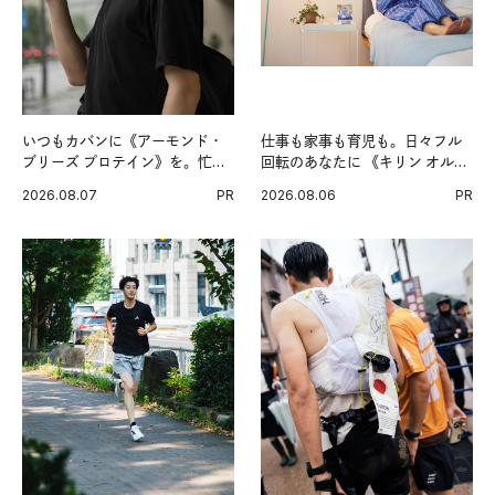
いつもカバンに《アーモンド・
仕事も家事も育児も。日々フル
ブリーズ プロテイン》を。忙し
回転のあなたに 《キリン オルニ
い毎日の簡単コンディショニン
チンPRO》という新習慣。
2026.08.07
PR
2026.08.06
PR
グ習慣。