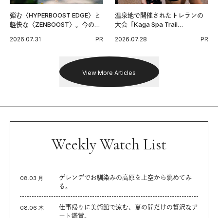
弾む〈HYPERBOOST EDGE〉と
温泉地で開催されたトレランの
軽快な〈ZENBOOST〉。今の時
大会「Kaga Spa Trail
代に寄り添うアディダスが打ち
Endurance 100 by UTMB」。本
2026.07.31
PR
2026.07.28
PR
出した新機軸。
戦を夢見るランナーたちの奮闘
を追った。
View More Articles
Weekly Watch List
ゲレンデでお馴染みの高原を上空から眺めてみ
08.03 月
る。
仕事帰りに美術館で涼む、夏の間だけの贅沢なア
08.06 木
ート鑑賞。