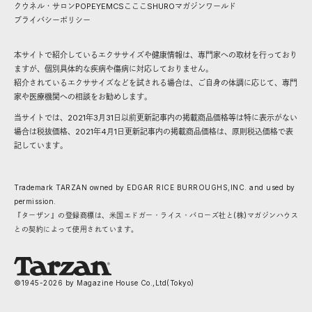
クウネル・サロン
POPEYE
MCS
こここ
SHURO
マガジンワールド
プライバシーポリシー
本サイトで紹介しているエクササイズや健康情報は、専門家への取材を行っており
ますが、個別具体的な疾病や傷病に対応しておりません。
紹介されているエクササイズなどを試される場合は、ご自身の体調に応じて、専門
家や医療機関への相談をお勧めします。
当サイトでは、2021年3月31日以前更新記事内の掲載商品価格等は特に表示がない
場合は税抜価格、2021年4月1日更新記事内の掲載商品価格は、原則税込価格で表
記しています。
Trademark TARZAN owned by EDGAR RICE BURROUGHS,INC. and used by
permission.
『ターザン』の登録商標は、米国エドガー・ライス・バローズ社と(株)マガジンハウス
との契約によって使用されています。
©1945-
2026
by Magazine House Co.,Ltd(Tokyo)