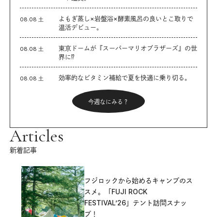
よもぎ蒸し×岩盤浴×酵素風呂の良いとこ取りで
08.08 土
温活デビュー。
東京ドームが『スーパーマリオブラザーズ』の世
08.08 土
界に⁉︎
効率的なビタミン補給で夏を快適に乗り切る。
08.08 土
今週なにみる？
Articles
新着記事
フジロックから始めるキャンプのス
スメ。「FUJI ROCK
FESTIVAL’26」テント訪問スナッ
プ！