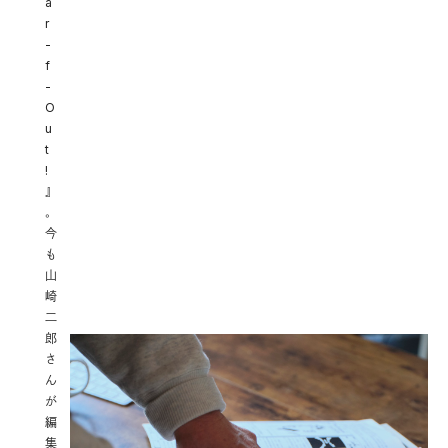
a
r
-
f
-
O
u
t
!
』
。
今
も
山
崎
二
郎
さ
ん
が
編
集