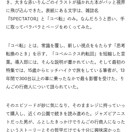
き、大きな赤いりんごのイラストが描かれた本がパッと視界
に飛び込んできた。表紙にある文字は、雑誌名
『SPECTATOR』と「コペ転」のみ。なんだろうと思い、手
に取ってパラパラとページをめくってみた。
「コペ転」とは、常識を覆し、新しい視点をもたらす「思考
転換のとき」を示す、「コペルニクス的転回」を短縮した言
葉。導入部には、そんな説明が書かれていた。そして最初の
特集では、15歳からヒッチハイクで旅をしている筆者が、13
年間で300台以上の車に乗ったなかで最も影響を受けた、り
んごの行商人について語られていた。
そのエピソードが妙に気になり、そのままレジに持っていっ
て購入し、近くの公園で続きを読み進めた。ジャズピアニス
トだった男が、ふとしたきっかけでりんごの行商人になった
というストーリーとその哲学だけでも十分に興味深かった