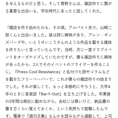
を与えるものだと思う。そして青野さんは、雑誌作りに繋が
る重要な出会いも、学生時代にあったと話してくれた。
「雑誌を作り始めたのも、その頃。アルバイト先で、山崎二
郎くんと出会いました。彼は詩に興味があり、アレン・ギン
ズバーグや、いとうせいこうさんのような作品を載せる媒体
を作りたいと言っていたんです。当時、月に一度クラブイベ
ントをオーガナイズしていたのですが、僕も雑誌作りに興味
があったから、2人でそのイベントのフライヤーを作ること
に。『Press Cool Resistance』と名付けた詩やコラムなど
を載せたフリーペーパーで、これが僕らの雑誌作りの始まり
でした。それが楽しくて、もっと本格的にやろうと、大学4
年のときに音楽誌『Bar-f-Out!』を立ち上げました。卒業後
の2年間は商社に勤めながら。会社には悪いけど、納品書の
書き方くらい覚えておくか、という気持ちで就職したんで
す。電車で『週刊文春』なんかを読みながら通勤して、上司