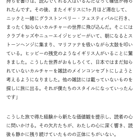
持ちを書けば、読んでくれる人はいるんだなって確信が得ら
れたんです。その後、またイギリスに1ヶ月ほど滞在して、
ニックと一緒にグラストンベリー・フェスティバルに行き、
まったく知らないカルチャーの世界に飛び込んだ。そこには
クラブキッズやニューエイジヒッピーがいて、朝になるとス
トーンヘンジに集まり、マリファナを吸いながら太鼓を叩い
ている。ヒッピーの残党のようなイギリス人がいることに驚
きました。こうした世界がおもしろくて、日本ではまだ知ら
れていないカルチャーを雑誌のメインコンセプトにしようと
考えるようになりました。他の雑誌には載っていないものを
探しに旅に出る。それが僕たちのスタイルになっていったん
です」
こうした旅で得た経験から新たな価値観を提示し、読者の心
に問いかける。その欠片たちが、わたしの心に深く響き、読
後も静かに残り続けていたものの正体にちがいない。