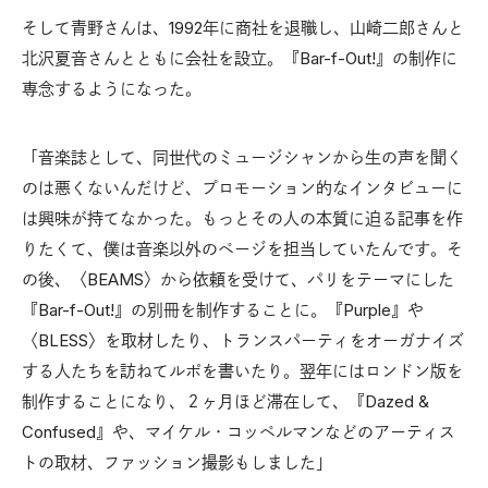
そして青野さんは、1992年に商社を退職し、山崎二郎さんと
北沢夏音さんとともに会社を設立。『Bar-f-Out!』の制作に
専念するようになった。
「音楽誌として、同世代のミュージシャンから生の声を聞く
のは悪くないんだけど、プロモーション的なインタビューに
は興味が持てなかった。もっとその人の本質に迫る記事を作
りたくて、僕は音楽以外のページを担当していたんです。そ
の後、〈BEAMS〉から依頼を受けて、パリをテーマにした
『Bar-f-Out!』の別冊を制作することに。『Purple』や
〈BLESS〉を取材したり、トランスパーティをオーガナイズ
する人たちを訪ねてルポを書いたり。翌年にはロンドン版を
制作することになり、２ヶ月ほど滞在して、『Dazed &
Confused』や、マイケル・コッペルマンなどのアーティス
トの取材、ファッション撮影もしました」