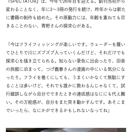
『SPECTATOR』は、今年で26年目を迎える。創刊当初から
変わることなく、年に2〜3冊の発行を続け、昨年からは新た
に書籍の制作も始めた。その原動力には、年齢を重ねても尽
きることのない、青野さんの探求心がある。
「今はフライフィッシングが楽しいです。ウェーダーを履い
てひとりで川にズブズブ入っていくんだけど、それだけでも
探求心を掻き立てられる。知らない景色に出会ったり、田舎
の旅館に泊まって、つげ義春さんの漫画の中にいる気分にな
ったり。フライを巻くにしても、うまくいかなくて無駄にす
ることは多いけど、それでも誰かに教わるんじゃなくて、試
行錯誤しながら自分でできたときの達成感はなににも代え難
い。その万能感が、自分をまた突き動かすんです。あそこま
でいったら、なにかができるかもしれないなってね」