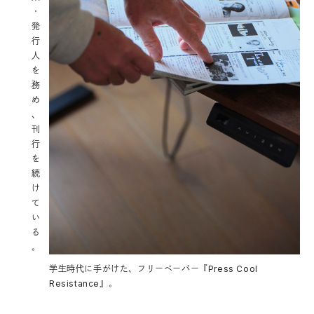
・
発
行
人
を
務
め
、
刊
行
を
続
け
て
い
る
。
学生時代に手がけた​、フリーペーパー『Press Cool
Resistance』。