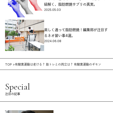
紐解く、脂肪燃焼サプリの真実。
2025.05.03
楽しく通って脂肪燃焼！編集部が注目す
るネオ習い事4選。
2024.06.08
TOP
有酸素運動は老ける？ 筋トレとの両立は？ 有酸素運動のギモン
Special
注目の記事