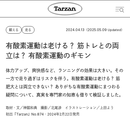
2024.04.13
2025.05.09
鍛える
走る
（
Updated）
有酸素運動は老ける？ 筋トレとの両
立は？ 有酸素運動のギモン
体力アップ、爽快感など、ランニングの効果は大きい。その
一方で走り過ぎはリスクを伴う。有酸素運動は老ける？ 筋
肥大とは両立できない？ ありがちな有酸素運動にまつわる
疑問について、真実を専門家の知恵も借りて検証しました。
取材・文／神舘和典 撮影／北尾渉 イラストレーション／上田よう
初出『Tarzan』No.874・2024年2月22日発売