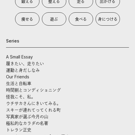
鍛える
整える
走る
出かける
痩せる
遊ぶ
食べる
身につける
Series
A Small Essay
履きたい、走りたい
運動と身だしなみ
Our Friends
生活と自転車
時間割とコンディショニング
怪我こそ、私。
ウチサカさんにきいてみる。
スキーが連れてってくれる町
写真家が選ぶ今月の山
極私的なカラダの名著
トレラン正史