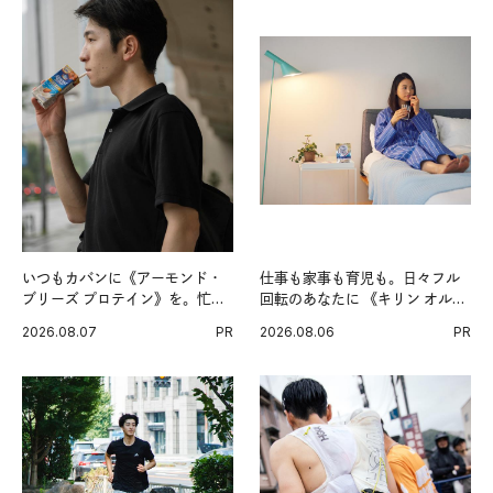
いつもカバンに《アーモンド・
仕事も家事も育児も。日々フル
ブリーズ プロテイン》を。忙し
回転のあなたに 《キリン オルニ
い毎日の簡単コンディショニン
チンPRO》という新習慣。
2026.08.07
PR
2026.08.06
PR
グ習慣。