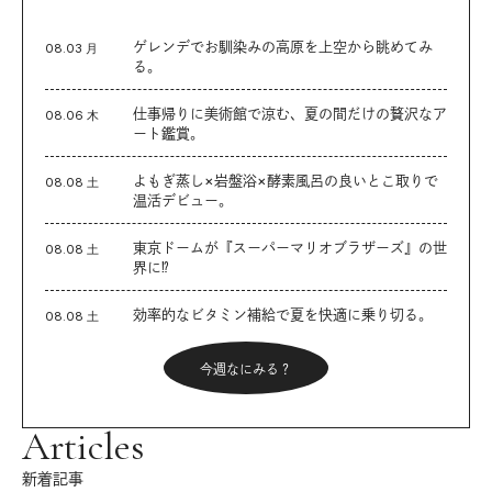
ゲレンデでお馴染みの高原を上空から眺めてみ
08.03 月
る。
仕事帰りに美術館で涼む、夏の間だけの贅沢なア
08.06 木
ート鑑賞。
よもぎ蒸し×岩盤浴×酵素風呂の良いとこ取りで
08.08 土
温活デビュー。
東京ドームが『スーパーマリオブラザーズ』の世
08.08 土
界に⁉︎
効率的なビタミン補給で夏を快適に乗り切る。
08.08 土
今週なにみる？
Articles
新着記事