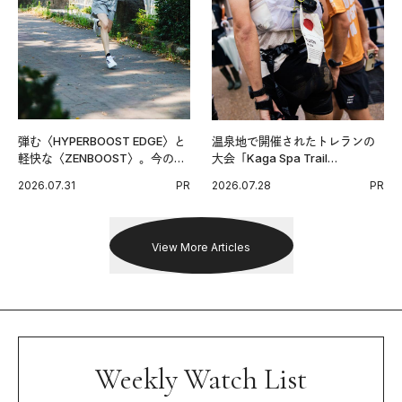
弾む〈HYPERBOOST EDGE〉と
温泉地で開催されたトレランの
軽快な〈ZENBOOST〉。今の時
大会「Kaga Spa Trail
代に寄り添うアディダスが打ち
Endurance 100 by UTMB」。本
2026.07.31
PR
2026.07.28
PR
出した新機軸。
戦を夢見るランナーたちの奮闘
を追った。
View More Articles
Weekly Watch List