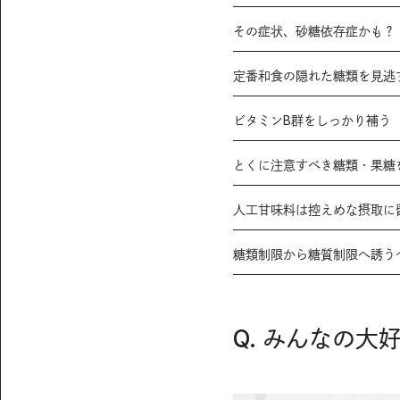
その症状、砂糖依存症かも？
定番和食の隠れた糖類を見逃
ビタミンB群をしっかり補う
とくに注意すべき糖類・果糖
人工甘味料は控えめな摂取に
糖類制限から糖質制限へ誘う
Q. みんなの