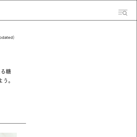
pdated）
える糖
よう。