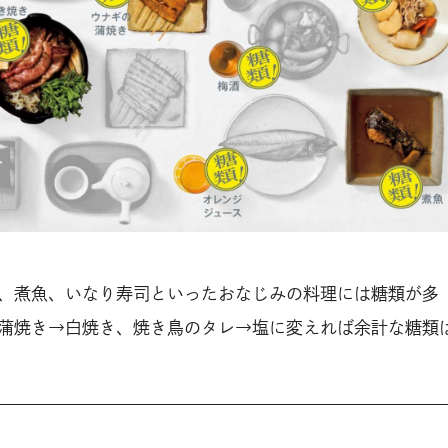
、煮魚、いなり寿司といったおなじみの料理には糖類が多
蒲焼き→白焼き、焼き鳥のタレ→塩に変えれば余計な糖類