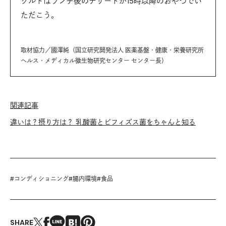
グルトはランチ後のデザートか15時以降のおやつでい
ただこう。
取材協力／國澤純（国立研究開発法人 医薬基盤・健康・栄養研究所
ヘルス・メディカル微生物研究センター センター長）
関連記事
違いは？摂り方は？ 乳酸菌とビフィズス菌をちゃんと知る
#
コンディショニング
#
腸内環境
#
食品
SHARE