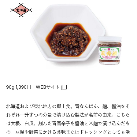
90g 1,390円
WEBサイト
北海道および東北地方の郷土食。青なんばん、麴、醬油をそ
れぞれ一升ずつの分量で漬け込む製法が名前の由来。こちら
は大根、白瓜、刻んだ青唐辛子を醬油と米麴で漬け込んだも
の。豆腐や野菜にかける薬味またはドレッシングとしても活