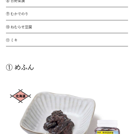
⑧ 日野菜漬
⑨ むかでのり
⑩ ねむらせ豆腐
⑪ ミキ
① めふん