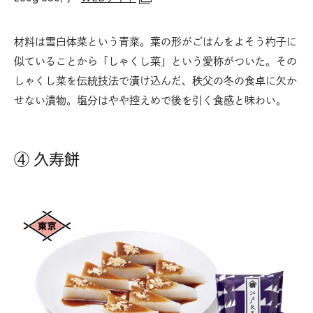
材料は雪白体菜という青菜。葉の形がごはんをよそう杓子に
似ていることから「しゃくし菜」という愛称がついた。その
しゃくし菜を伝統技法で漬け込んだ、秩父の冬の食卓に欠か
せない漬物。塩分はやや控えめで後を引く食感と味わい。
④ 久寿餅