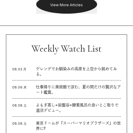
View More Articles
Weekly Watch List
ゲレンデでお馴染みの高原を上空から眺めてみ
08.03 月
る。
仕事帰りに美術館で涼む、夏の間だけの贅沢なア
08.06 木
ート鑑賞。
よもぎ蒸し×岩盤浴×酵素風呂の良いとこ取りで
08.08 土
温活デビュー。
東京ドームが『スーパーマリオブラザーズ』の世
08.08 土
界に⁉︎