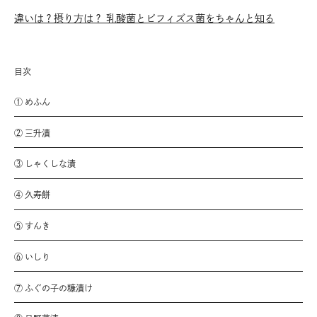
違いは？摂り方は？ 乳酸菌とビフィズス菌をちゃんと知る
目次
① めふん
② 三升漬
③ しゃくしな漬
④ 久寿餅
⑤ すんき
⑥ いしり
⑦ ふぐの子の糠漬け