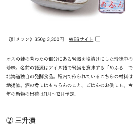
《鮭メフン》350g 3,300円
WEBサイト
オスの鮭の背わたの部分にある腎臓を塩漬けにした珍味中の
珍味。名前の語源はアイヌ語で腎臓を意味する「めふる」で
北海道独自の発酵食品。稚内で作られているこちらの材料は
地揚物。酒の肴にはもちろんのこと、ごはんのお供にも。今
年の新物の出荷は11月〜12月予定。
② 三升漬