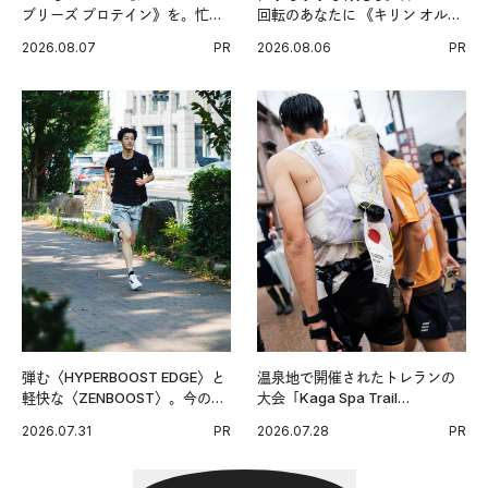
ブリーズ プロテイン》を。忙し
回転のあなたに 《キリン オルニ
い毎日の簡単コンディショニン
チンPRO》という新習慣。
2026.08.07
PR
2026.08.06
PR
グ習慣。
弾む〈HYPERBOOST EDGE〉と
温泉地で開催されたトレランの
軽快な〈ZENBOOST〉。今の時
大会「Kaga Spa Trail
代に寄り添うアディダスが打ち
Endurance 100 by UTMB」。本
2026.07.31
PR
2026.07.28
PR
出した新機軸。
戦を夢見るランナーたちの奮闘
を追った。