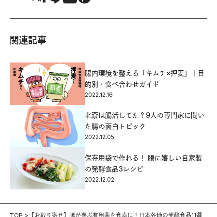
関連記事
腸内環境を整える「キムチ×押麦」｜目
的別・食べ合わせガイド
2022.12.16
北斎は腸活してた？9人の専門家に聞い
た腸の面白トピック
2022.12.05
保存用袋で作れる！ 腸に嬉しい自家製
の発酵食品3レシピ
2022.12.02
TOP
【お取り寄せ】腸が喜ぶ有用菌を食卓に！日本各地の発酵食品11選