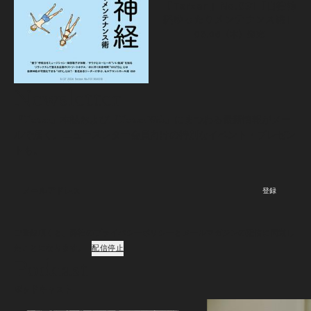
『Tarzan』No.931「自律神
経ゆったりメンテナンス術」
08.06（木）
発売
Newsletter
『Tarzan』本誌および『Tarzan Web』にまつわる最新情報がメー
ルで届く。ニュースレター会員向けの特別なイベント・プレゼン
トも。
登録
ご登録頂くと、弊社のプライバシーポリシーとメールマガジンの配信に同意し
たことになります。
配信停止
Podcast
ポッドキャスト