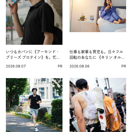
いつもカバンに《アーモンド・
仕事も家事も育児も。日々フル
ブリーズ プロテイン》を。忙し
回転のあなたに 《キリン オルニ
い毎日の簡単コンディショニン
チンPRO》という新習慣。
2026.08.07
PR
2026.08.06
PR
グ習慣。