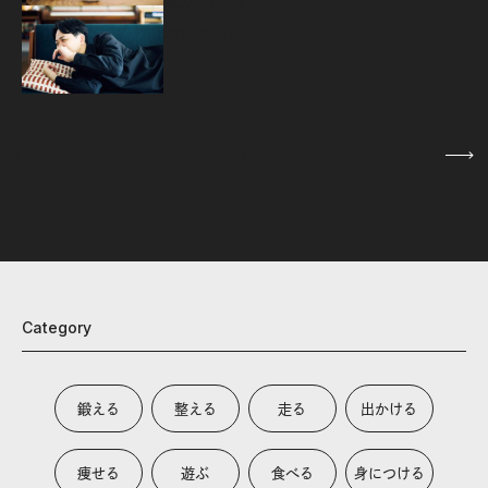
2026.07.07
1
/
5
Category
鍛える
整える
走る
出かける
痩せる
遊ぶ
食べる
身につける