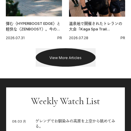
弾む〈HYPERBOOST EDGE〉と
温泉地で開催されたトレランの
軽快な〈ZENBOOST〉。今の時
大会「Kaga Spa Trail
代に寄り添うアディダスが打ち
Endurance 100 by UTMB」。本
2026.07.31
PR
2026.07.28
PR
出した新機軸。
戦を夢見るランナーたちの奮闘
を追った。
View More Articles
Weekly Watch List
ゲレンデでお馴染みの高原を上空から眺めてみ
08.03 月
る。