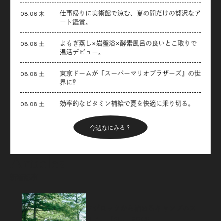
仕事帰りに美術館で涼む、夏の間だけの贅沢なア
08.06 木
ート鑑賞。
よもぎ蒸し×岩盤浴×酵素風呂の良いとこ取りで
08.08 土
温活デビュー。
東京ドームが『スーパーマリオブラザーズ』の世
08.08 土
界に⁉︎
効率的なビタミン補給で夏を快適に乗り切る。
08.08 土
今週なにみる？
Articles
新着記事
フジロックから始めるキャンプのス
スメ。「FUJI ROCK