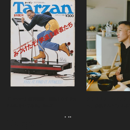
『Tarzan』創刊秘話・前編｜ウチサカ
カリフラワーのグラタ
さんにきいてみる。Vol.2
ら、森健さんと“足の裏
える。｜麻生要一郎の
ク
Category