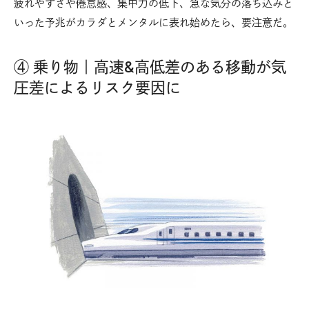
疲れやすさや倦怠感、集中力の低下、急な気分の落ち込みと
いった予兆がカラダとメンタルに表れ始めたら、要注意だ。
④ 乗り物｜高速&高低差のある移動が気
圧差によるリスク要因に