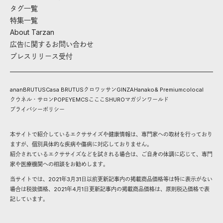
タグ一覧
特集一覧
About Tarzan
広告に関するお問い合わせ
プレスリリース受付
anan
BRUTUS
Casa BRUTUS
クロワッサン
GINZA
Hanako
& Premium
colocal
クウネル・サロン
POPEYE
MCS
こここ
SHURO
マガジンワールド
プライバシーポリシー
本サイトで紹介しているエクササイズや健康情報は、専門家への取材を行っており
ますが、個別具体的な疾病や傷病に対応しておりません。
紹介されているエクササイズなどを試される場合は、ご自身の体調に応じて、専門
家や医療機関への相談をお勧めします。
当サイトでは、2021年3月31日以前更新記事内の掲載商品価格等は特に表示がない
場合は税抜価格、2021年4月1日更新記事内の掲載商品価格は、原則税込価格で表
記しています。