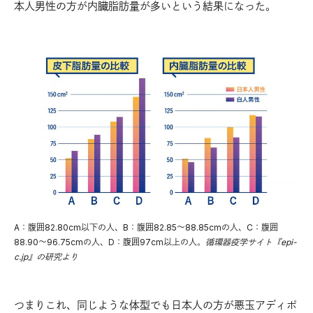
本人男性の方が内臓脂肪量が多いという結果になった。
A：腹囲82.80cm以下の人、B：腹囲82.85～88.85cmの人、C：腹囲
88.90～96.75cmの人、D：腹囲97cm以上の人。
循環器疫学サイト『epi-
c.jp』の研究より
つまりこれ、同じような体型でも日本人の方が悪玉アディポ