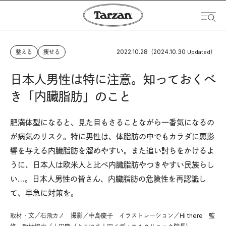
2022.10.28
2024.10.30
整える
痩せる
（
Updated）
日本人男性は特に注意。知っておくべ
き「内臓脂肪」のこと
肥満体型になると、見た目もさることながら一番気になるの
が病気のリスク。特に男性は、体脂肪の中でもカラダに悪影
響を与える内臓脂肪を溜めやすい。また追い討ちをかけるよ
うに、日本人は欧米人と比べ内臓脂肪やつきやすい民族らし
い…。日本人男性の皆さん、内臓脂肪の危険性を再認識し
て、早急に対策を。
取材・文／石飛カノ 撮影／中島慶子 イラストレーション／Hi there 監