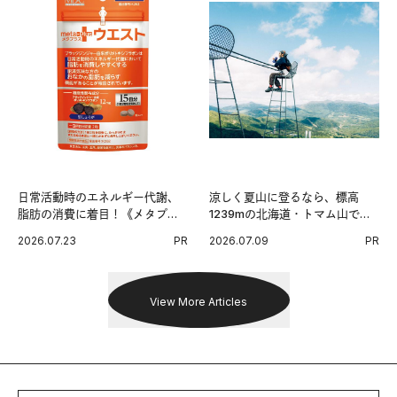
日常活動時のエネルギー代謝、
涼しく夏山に登るなら、標高
脂肪の消費に着目！《メタプラ
1239mの北海道・トマム山で旅
ス ウエスト》で始める体メンテ
登山へ。
2026.07.23
PR
2026.07.09
PR
習慣。
View More Articles