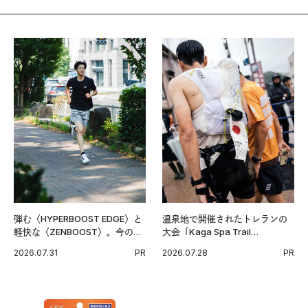
弾む〈HYPERBOOST EDGE〉と
温泉地で開催されたトレランの
軽快な〈ZENBOOST〉。今の時
大会「Kaga Spa Trail
代に寄り添うアディダスが打ち
Endurance 100 by UTMB」。本
2026.07.31
PR
2026.07.28
PR
出した新機軸。
戦を夢見るランナーたちの奮闘
を追った。