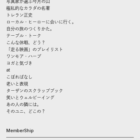
写真家が選ぶ今月の山
極私的なカラダの名著
トレラン正史
ローカル・ヒーローに会いに行く。
自分の旅のつくりかた。
テーブル・トーク
こんな休暇、どう？
「走る映画」のプレイリスト
ワンモア・ハーブ
ヨガと気づき
at
こぼればなし
老いと表現
ターザンのスクラップブック
笑いとウェルビーイング
あの人の隣には。
そのユニ、どこの？
MemberShip