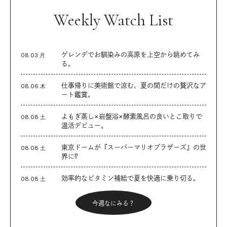
Weekly Watch List
ゲレンデでお馴染みの高原を上空から眺めてみ
08.03 月
る。
仕事帰りに美術館で涼む、夏の間だけの贅沢なア
08.06 木
ート鑑賞。
よもぎ蒸し×岩盤浴×酵素風呂の良いとこ取りで
08.08 土
温活デビュー。
東京ドームが『スーパーマリオブラザーズ』の世
08.08 土
界に⁉︎
効率的なビタミン補給で夏を快適に乗り切る。
08.08 土
今週なにみる？