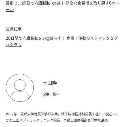
目指せ、20日で内臓脂肪1kg減！ 健全な食習慣を取り戻す8のル
ール
関連記事
20日間で内臓脂肪を3kg減らす！ 食事＋運動のストイックなプ
ログラム
土田隆
記事一覧へ
1982年、東邦大学付属医学部卒業。磯子脳神経外科病院を経て、現在よこ
はま土田メディカルクリニック院長、早稲田医療福祉専門学校講師。