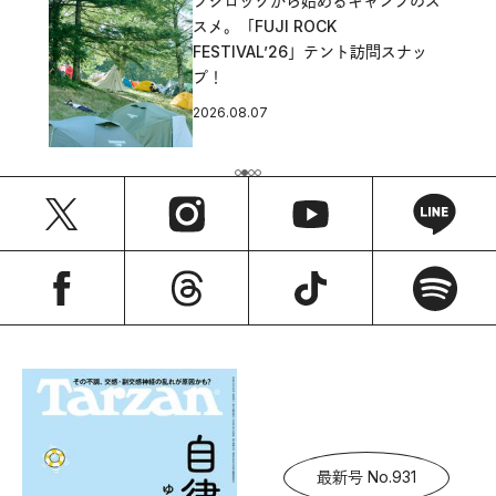
フジロックから始めるキャンプのス
スメ。「FUJI ROCK
FESTIVAL’26」テント訪問スナッ
プ！
2026.08.07
最新号 No.931