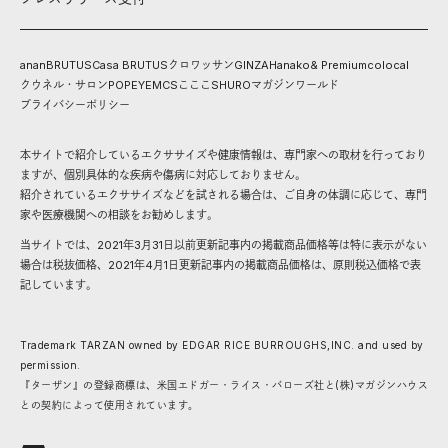
anan
BRUTUS
Casa BRUTUS
クロワッサン
GINZA
Hanako
& Premium
colocal
クウネル・サロン
POPEYE
MCS
こここ
SHURO
マガジンワールド
プライバシーポリシー
本サイトで紹介しているエクササイズや健康情報は、専門家への取材を行っており
ますが、個別具体的な疾病や傷病に対応しておりません。
紹介されているエクササイズなどを試される場合は、ご自身の体調に応じて、専門
家や医療機関への相談をお勧めします。
当サイトでは、2021年3月31日以前更新記事内の掲載商品価格等は特に表示がない
場合は税抜価格、2021年4月1日更新記事内の掲載商品価格は、原則税込価格で表
記しています。
Trademark TARZAN owned by EDGAR RICE BURROUGHS,INC. and used by
permission.
『ターザン』の登録商標は、米国エドガー・ライス・バローズ社と(株)マガジンハウス
との契約によって使用されています。