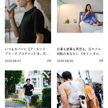
いつもカバンに《アーモンド・
仕事も家事も育児も。日々フル
ブリーズ プロテイン》を。忙し
回転のあなたに 《キリン オルニ
い毎日の簡単コンディショニン
チンPRO》という新習慣。
2026.08.07
PR
2026.08.06
PR
グ習慣。