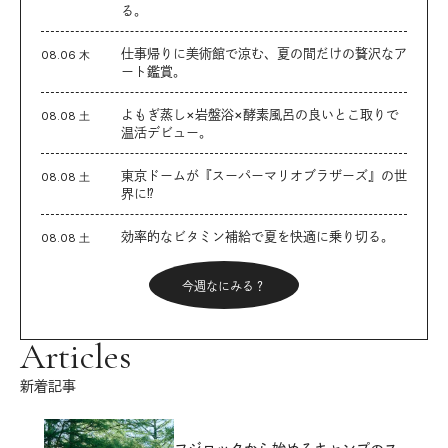
る。
仕事帰りに美術館で涼む、夏の間だけの贅沢なア
08.06 木
ート鑑賞。
よもぎ蒸し×岩盤浴×酵素風呂の良いとこ取りで
08.08 土
温活デビュー。
東京ドームが『スーパーマリオブラザーズ』の世
08.08 土
界に⁉︎
効率的なビタミン補給で夏を快適に乗り切る。
08.08 土
今週なにみる？
Articles
新着記事