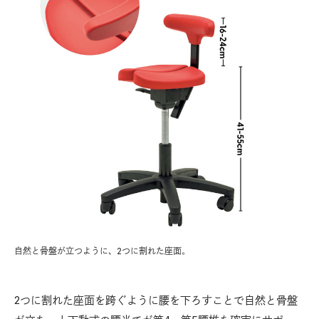
自然と骨盤が立つように、2つに割れた座面。
人
作
ル。
2つに割れた座面を跨ぐように腰を下ろすことで自然と骨盤
ー