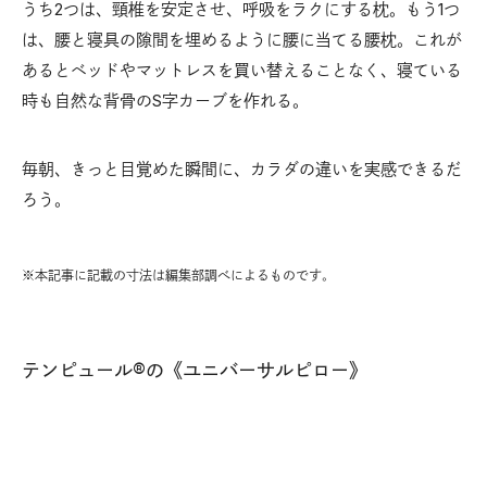
うち2つは、頸椎を安定させ、呼吸をラクにする枕。もう1つ
は、腰と寝具の隙間を埋めるように腰に当てる腰枕。これが
あるとベッドやマットレスを買い替えることなく、寝ている
時も自然な背骨のS字カーブを作れる。
毎朝、きっと目覚めた瞬間に、カラダの違いを実感できるだ
ろう。
※本記事に記載の寸法は編集部調べによるものです。
テンピュール®️の《ユニバーサルピロー》
王