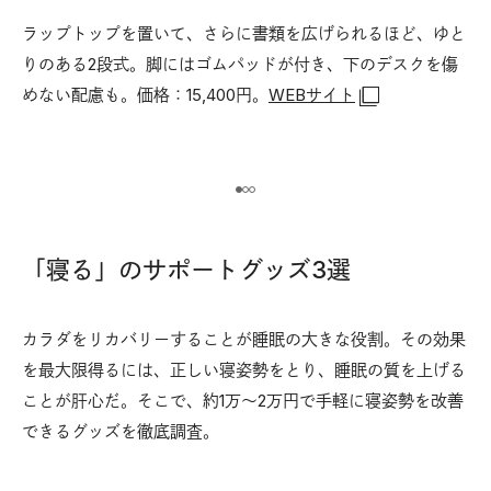
構
ラップトップを置いて、さらに書類を広げられるほど、ゆと
りのある2段式。脚にはゴムパッドが付き、下のデスクを傷
めない配慮も。価格：15,400円。
WEBサイト
し
3
ト
更
21
「寝る」のサポートグッズ3選
カラダをリカバリーすることが睡眠の大きな役割。その効果
を最大限得るには、正しい寝姿勢をとり、睡眠の質を上げる
ことが肝心だ。そこで、約1万〜2万円で手軽に寝姿勢を改善
できるグッズを徹底調査。