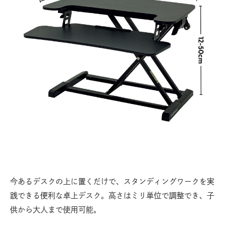
凹
今あるデスクの上に置くだけで、スタンディングワークを実
践できる便利な卓上デスク。高さはミリ単位で調整でき、子
も人
正
供から大人まで使用可能。
で違
体
の負
き