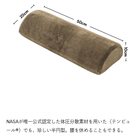
後
NASAが唯一公式認定した体圧分散素材を用いた〈テンピュ
ール®〉でも、珍しい半円型。腰を休めることもできる。
そ
日