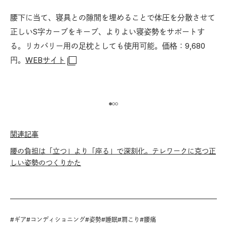
新モ
発
特
腰下に当て、寝具との隙間を埋めることで体圧を分散させて
正しいS字カーブをキープ、よりよい寝姿勢をサポートす
る。リカバリー用の足枕としても使用可能。価格：9,680
の
柔
円。
WEBサイト
格：
椎
り
イ
関連記事
腰の負担は「立つ」より「座る」で深刻化。テレワークに克つ正
しい姿勢のつくりかた
#
ギア
#
コンディショニング
#
姿勢
#
睡眠
#
肩こり
#
腰痛