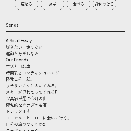
痩せる
遊ぶ
食べる
身につける
Series
A Small Essay
履きたい、走りたい
運動と身だしなみ
Our Friends
生活と自転車
時間割とコンディショニング
怪我こそ、私。
ウチサカさんにきいてみる。
スキーが連れてってくれる町
写真家が選ぶ今月の山
極私的なカラダの名著
トレラン正史
ローカル・ヒーローに会いに行く。
自分の旅のつくりかた。
テーブル・トーク