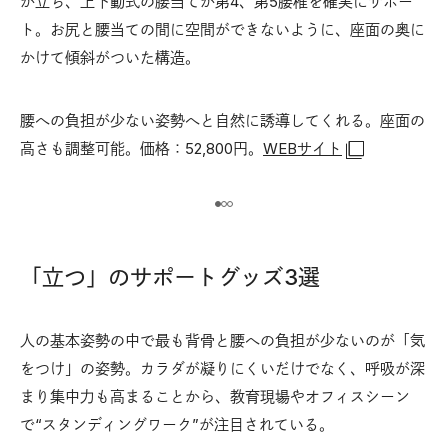
バラ
が立ち、上下動式の腰当てが第4、第5腰椎を確実にサポー
ト。お尻と腰当ての間に空間ができないように、座面の奥に
かけて傾斜がついた構造。
座
誘
90
ーク
腰への負担が少ない姿勢へと自然に誘導してくれる。座面の
円。
高さも調整可能。価格：52,800円。
WEBサイト
「立つ」のサポートグッズ3選
人の基本姿勢の中で最も背骨と腰への負担が少ないのが「気
をつけ」の姿勢。カラダが凝りにくいだけでなく、呼吸が深
まり集中力も高まることから、教育現場やオフィスシーン
で“スタンディングワーク”が注目されている。