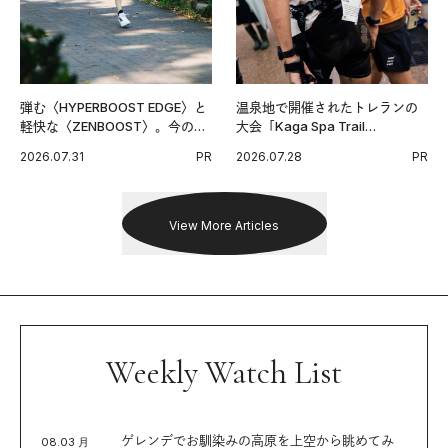
弾む〈HYPERBOOST EDGE〉と
温泉地で開催されたトレランの
軽快な〈ZENBOOST〉。今の時
大会「Kaga Spa Trail
代に寄り添うアディダスが打ち
Endurance 100 by UTMB」。本
2026.07.31
PR
2026.07.28
PR
出した新機軸。
戦を夢見るランナーたちの奮闘
を追った。
View More Articles
Weekly Watch List
ゲレンデでお馴染みの高原を上空から眺めてみ
08.03 月