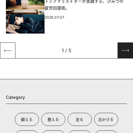
源
トップクリエイターが実践する、ひみつの
疲労回復術。
2026.07.07
1
/
5
Category
鍛える
整える
走る
出かける