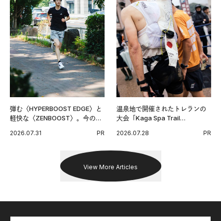
弾む〈HYPERBOOST EDGE〉と
温泉地で開催されたトレランの
軽快な〈ZENBOOST〉。今の時
大会「Kaga Spa Trail
代に寄り添うアディダスが打ち
Endurance 100 by UTMB」。本
2026.07.31
PR
2026.07.28
PR
出した新機軸。
戦を夢見るランナーたちの奮闘
を追った。
View More Articles