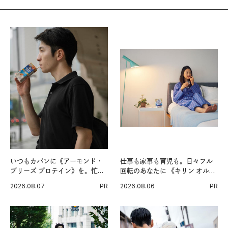
いつもカバンに《アーモンド・
仕事も家事も育児も。日々フル
ブリーズ プロテイン》を。忙し
回転のあなたに 《キリン オルニ
い毎日の簡単コンディショニン
チンPRO》という新習慣。
2026.08.07
PR
2026.08.06
PR
グ習慣。